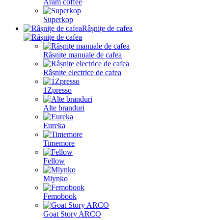
Aram coffee
Superkop
Râșnițe de cafea
Râșnițe manuale de cafea
Râșnițe electrice de cafea
1Zpresso
Alte branduri
Eureka
Timemore
Fellow
Mlynko
Femobook
Goat Story ARCO