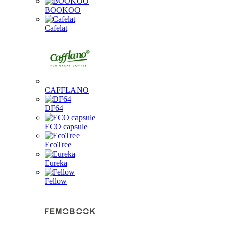
BOOKOO
Cafelat
CAFFLANO
DF64
ECO capsule
EcoTree
Eureka
Fellow