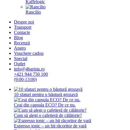
Kaffelogic
Rancilio
Despre noi
Transport
Contacte
Blog
Recenzii
Angro
Vouchere cadou
Special
Outlet
info@4barista.ro
+421 944 750 100
(9:00-13:00)
10 sfaturi pentru o băutură grozavă
Ceai din capsula ECO? De ce nu.
Cum să alegi o cafetieră de călătorie?
Espresso tonic – un hit răcoritor de vară