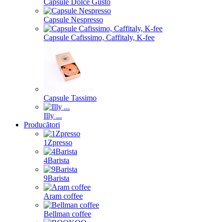
Capsule Dolce Gusto
Capsule Nespresso
Capsule Cafissimo, Caffitaly, K-fee
Capsule Tassimo
Illy ...
Producători
1Zpresso
4Barista
9Barista
Aram coffee
Bellman coffee