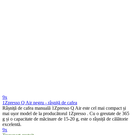
9x
1Zpresso Q Air negru - râșniță de cafea
Râșniță de cafea manuală 1Zpresso Q Air este cel mai compact și
mai ușor model de la producătorul 1Zpresso . Cu o greutate de 365
g și o capacitate de măcinare de 15-20 g, este o râșniță de călătorie
excelentă.
9x