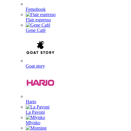
Femobook
Flair espresso
Gene Café
Goat story
Hario
La Pavoni
Mlynko