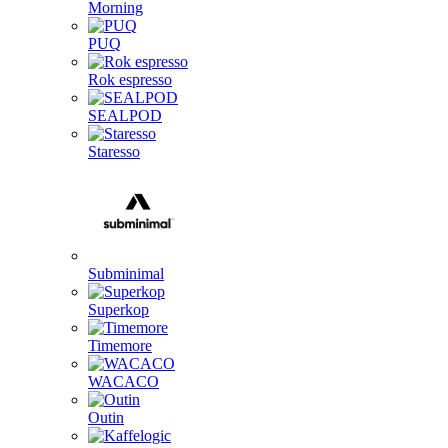
Morning
PUQ
Rok espresso
SEALPOD
Staresso
Subminimal
Superkop
Timemore
WACACO
Outin