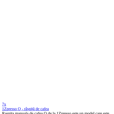
7x
1Zpresso Q - râșniță de cafea
Rasnita manuala de cafea Q de la 1Zpresso este un model care este