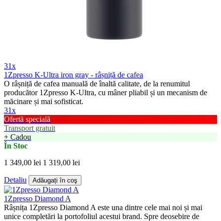
31x
1Zpresso K-Ultra iron gray - râșniță de cafea
O râșniță de cafea manuală de înaltă calitate, de la renumitul
producător 1Zpresso K-Ultra, cu mâner pliabil și un mecanism de
măcinare și mai sofisticat.
31x
Ofertă specială
Transport gratuit
+ Cadou
În Stoc
1 349,00 lei
1 319,00 lei
Detaliu
Adăugați în coş
1Zpresso Diamond A
Râșnița 1Zpresso Diamond A este una dintre cele mai noi și mai
unice completări la portofoliul acestui brand. Spre deosebire de