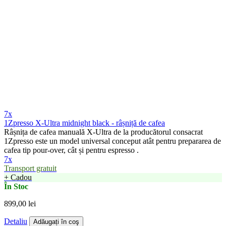
7x
1Zpresso X-Ultra midnight black - râșniță de cafea
Râșnița de cafea manuală X-Ultra de la producătorul consacrat
1Zpresso este un model universal conceput atât pentru prepararea de
cafea tip pour-over, cât și pentru espresso .
7x
Transport gratuit
+ Cadou
În Stoc
899,00 lei
Detaliu
Adăugați în coş