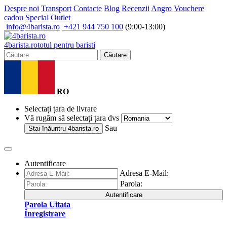
Despre noi
Transport
Contacte
Blog
Recenzii
Angro
Vouchere
cadou
Special
Outlet
info@4barista.ro
+421 944 750 100
(9:00-13:00)
4
barista
.ro
totul pentru baristi
Căutare
RO
Selectați țara de livrare
Vă rugăm să selectați țara dvs
Sau
Stai înăuntru
4barista.ro
Autentificare
Adresa E-Mail:
Parola:
Autentificare
Parola Uitata
Înregistrare