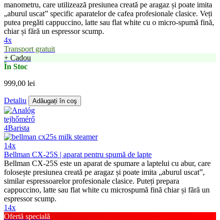
manometru, care utilizează presiunea creată pe aragaz și poate imita
„aburul uscat” specific aparatelor de cafea profesionale clasice. Veți
putea pregăti cappuccino, latte sau flat white cu o micro-spumă fină,
chiar și fără un espressor scump.
4x
Transport gratuit
+ Cadou
În Stoc
999,00 lei
Detaliu
Adăugați în coş
14x
Bellman CX-25S | aparat pentru spumă de lapte
Bellman CX-25S este un aparat de spumare a laptelui cu abur, care
folosește presiunea creată pe aragaz și poate imita „aburul uscat”,
similar espressoarelor profesionale clasice. Puteți prepara
cappuccino, latte sau flat white cu microspumă fină chiar și fără un
espressor scump.
14x
Ofertă specială