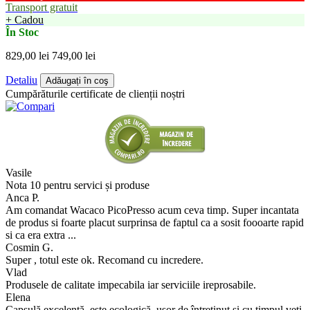
Transport gratuit
+ Cadou
În Stoc
829,00 lei
749,00 lei
Detaliu
Adăugați în coş
Cumpărăturile certificate de clienții noștri
Vasile
Nota 10 pentru servici și produse
Anca P.
Am comandat Wacaco PicoPresso acum ceva timp. Super incantata
de produs si foarte placut surprinsa de faptul ca a sosit foooarte rapid
si ca era extra ...
Cosmin G.
Super , totul este ok. Recomand cu incredere.
Vlad
Produsele de calitate impecabila iar serviciile ireprosabile.
Elena
Capsulă excelentă, este ecologică, ușor de întreținut și cu timpul veți