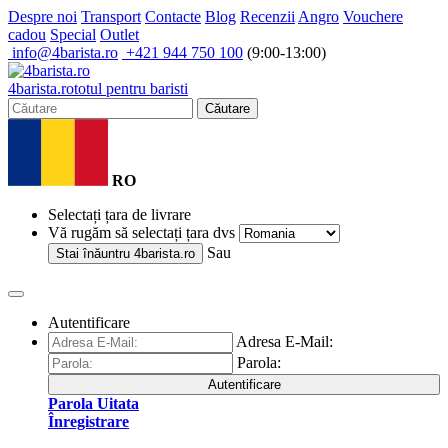
Despre noi
Transport
Contacte
Blog
Recenzii
Angro
Vouchere
cadou
Special
Outlet
info@4barista.ro
+421 944 750 100
(9:00-13:00)
4
barista
.ro
totul pentru baristi
Căutare
RO
Selectați țara de livrare
Vă rugăm să selectați țara dvs
Sau
Stai înăuntru
4barista.ro
Autentificare
Adresa E-Mail:
Parola:
Autentificare
Parola Uitata
Înregistrare