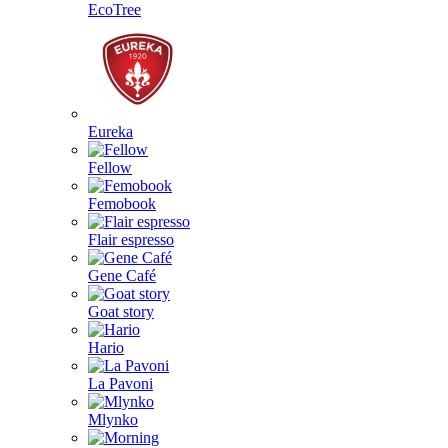
EcoTree
Eureka
Fellow
Femobook
Flair espresso
Gene Café
Goat story
Hario
La Pavoni
Mlynko