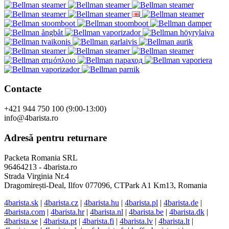
Contacte
+421 944 750 100 (9:00-13:00)
info@4barista.ro
Adresă pentru returnare
Packeta Romania SRL
96464213 - 4barista.ro
Strada Virginia Nr.4
Dragomirești-Deal, Ilfov 077096, CTPark A1 Km13, Romania
4barista.sk
|
4barista.cz
|
4barista.hu
|
4barista.pl
|
4barista.de
|
4barista.com
|
4barista.hr
|
4barista.nl
|
4barista.be
|
4barista.dk
|
4barista.se
|
4barista.pt
|
4barista.fi
|
4barista.lv
|
4barista.lt
|