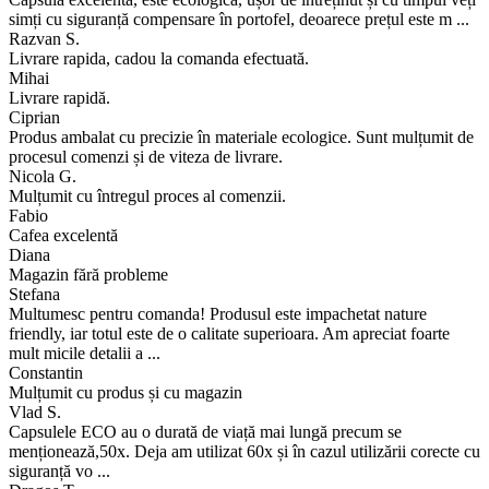
simți cu siguranță compensare în portofel, deoarece prețul este m ...
Razvan S.
Livrare rapida, cadou la comanda efectuată.
Mihai
Livrare rapidă.
Ciprian
Produs ambalat cu precizie în materiale ecologice. Sunt mulțumit de
procesul comenzi și de viteza de livrare.
Nicola G.
Mulțumit cu întregul proces al comenzii.
Fabio
Cafea excelentă
Diana
Magazin fără probleme
Stefana
Multumesc pentru comanda! Produsul este impachetat nature
friendly, iar totul este de o calitate superioara. Am apreciat foarte
mult micile detalii a ...
Constantin
Mulțumit cu produs și cu magazin
Vlad S.
Capsulele ECO au o durată de viață mai lungă precum se
menționează,50x. Deja am utilizat 60x și în cazul utilizării corecte cu
siguranță vo ...