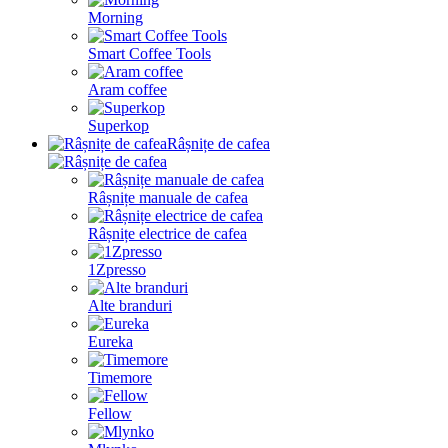
Morning
Smart Coffee Tools
Aram coffee
Superkop
Râșnițe de cafea
Râșnițe manuale de cafea
Râșnițe electrice de cafea
1Zpresso
Alte branduri
Eureka
Timemore
Fellow