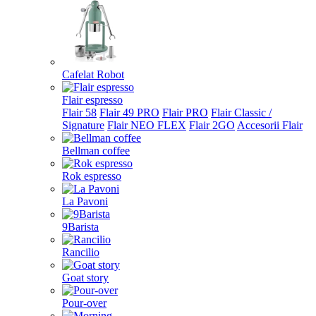
Cafelat Robot
Flair espresso
Flair 58
Flair 49 PRO
Flair PRO
Flair Classic /
Signature
Flair NEO FLEX
Flair 2GO
Accesorii Flair
Bellman coffee
Rok espresso
La Pavoni
9Barista
Rancilio
Goat story
Pour-over