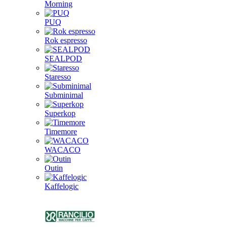
Morning
PUQ
Rok espresso
SEALPOD
Staresso
Subminimal
Superkop
Timemore
WACACO
Outin
Kaffelogic