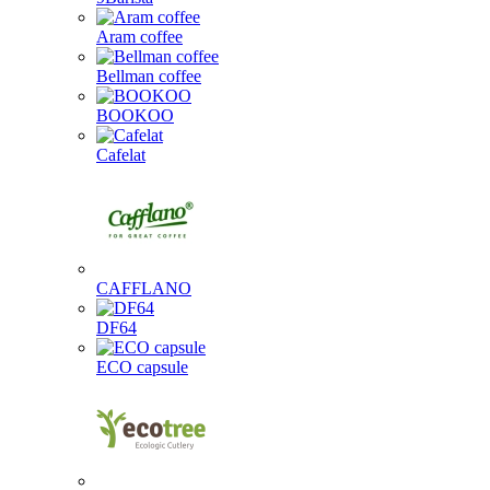
Aram coffee
Bellman coffee
BOOKOO
Cafelat
CAFFLANO
DF64
ECO capsule