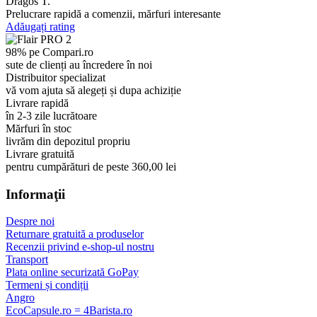
Dragos T.
Prelucrare rapidă a comenzii, mărfuri interesante
Adăugați rating
98% pe Compari.ro
sute de clienți au încredere în noi
Distribuitor specializat
vă vom ajuta să alegeți și dupa achiziție
Livrare rapidă
în 2-3 zile lucrătoare
Mărfuri în stoc
livrăm din depozitul propriu
Livrare gratuită
pentru cumpărături de peste 360,00 lei
Informaţii
Despre noi
Returnare gratuită a produselor
Recenzii privind e-shop-ul nostru
Transport
Plata online securizată GoPay
Termeni și condiții
Angro
EcoCapsule.ro = 4Barista.ro