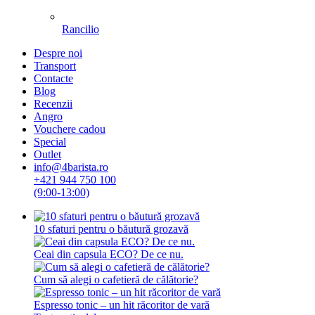
Rancilio
Despre noi
Transport
Contacte
Blog
Recenzii
Angro
Vouchere cadou
Special
Outlet
info@4barista.ro
+421 944 750 100
(9:00-13:00)
10 sfaturi pentru o băutură grozavă
Ceai din capsula ECO? De ce nu.
Cum să alegi o cafetieră de călătorie?
Espresso tonic – un hit răcoritor de vară