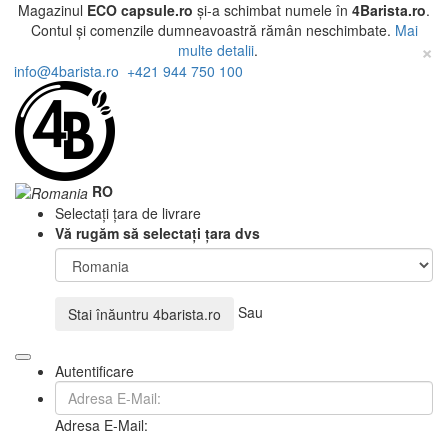
Magazinul
ECO capsule.ro
și-a schimbat numele în
4Barista.ro
.
Contul și comenzile dumneavoastră rămân neschimbate.
Mai
×
multe detalii
.
info@4barista.ro
+421 944 750 100
RO
Selectați țara de livrare
Vă rugăm să selectați țara dvs
Sau
Stai înăuntru
4barista.ro
Autentificare
Adresa E-Mail: