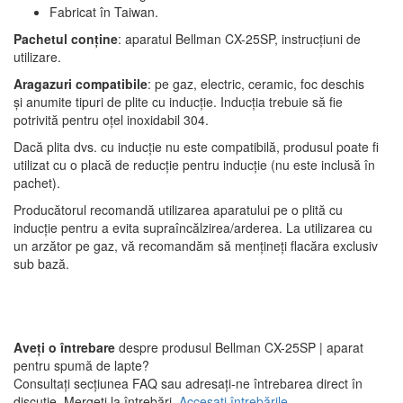
Fabricat în Taiwan.
Pachetul conține
: aparatul Bellman CX-25SP, instrucțiuni de
utilizare.
Aragazuri compatibile
: pe gaz, electric, ceramic, foc deschis
și anumite tipuri de plite cu inducție. Inducția trebuie să fie
potrivită pentru oțel inoxidabil 304.
Dacă plita dvs. cu inducție nu este compatibilă, produsul poate fi
utilizat cu o placă de reducție pentru inducție (nu este inclusă în
pachet).
Producătorul recomandă utilizarea aparatului pe o plită cu
inducție pentru a evita supraîncălzirea/arderea. La utilizarea cu
un arzător pe gaz, vă recomandăm să mențineți flacăra exclusiv
sub bază.
Aveți o întrebare
despre produsul Bellman CX-25SP | aparat
pentru spumă de lapte?
Consultați secțiunea FAQ sau adresați-ne întrebarea direct în
discuție. Mergeți la întrebări.
Accesați întrebările