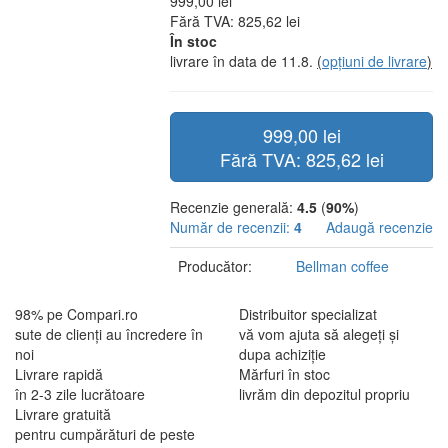
999,00 lei
Fără TVA: 825,62 lei
În stoc
livrare în data de 11.8.
(
opțiuni de livrare
)
999,00 lei
Fără TVA: 825,62 lei
Recenzie generală:
4.5
(
90%
)
Număr de recenzii:
4
Adaugă recenzie
Producător:
Bellman coffee
98% pe Compari.ro
Distribuitor specializat
sute de clienți au încredere în
vă vom ajuta să alegeți și
noi
dupa achiziție
Livrare rapidă
Mărfuri în stoc
în 2-3 zile lucrătoare
livrăm din depozitul propriu
Livrare gratuită
pentru cumpărături de peste