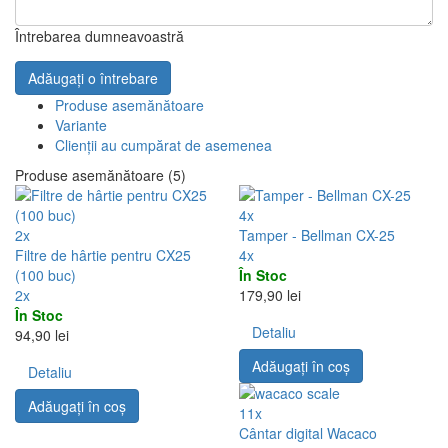
Întrebarea dumneavoastră
Adăugați o întrebare
Produse asemănătoare
Variante
Clienții au cumpărat de asemenea
Produse asemănătoare (5)
4x
2x
Tamper - Bellman CX-25
Filtre de hârtie pentru CX25
4x
(100 buc)
În Stoc
2x
179,90 lei
În Stoc
Detaliu
94,90 lei
Adăugați în coş
Detaliu
Adăugați în coş
11x
Cântar digital Wacaco