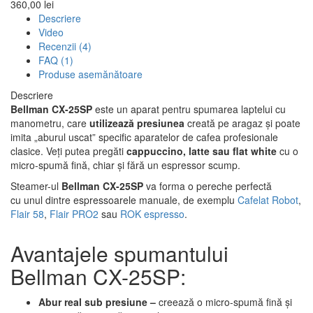
360,00 lei
Descriere
Video
Recenzii (4)
FAQ (1)
Produse asemănătoare
Descriere
Bellman CX-25SP
este un aparat pentru spumarea laptelui cu
manometru, care
utilizează presiunea
creată pe aragaz și poate
imita „aburul uscat” specific aparatelor de cafea profesionale
clasice. Veți putea pregăti
cappuccino, latte sau flat white
cu o
micro-spumă fină, chiar și fără un espressor scump.
Steamer-ul
Bellman CX-25SP
va forma o pereche perfectă
cu unul dintre espressoarele manuale, de exemplu
Cafelat Robot
,
Flair 58
,
Flair PRO2
sau
ROK espresso
.
Avantajele spumantului
Bellman CX-25SP:
Abur real sub presiune –
creează o micro-spumă fină și