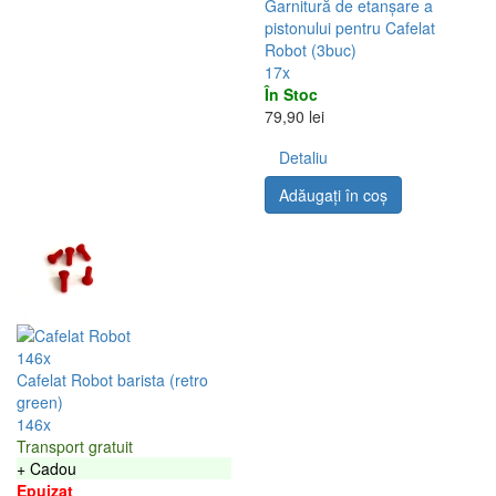
Garnitură de etanșare a
pistonului pentru Cafelat
Robot (3buc)
17x
În Stoc
79,90 lei
Detaliu
Adăugați în coş
146x
Cafelat Robot barista (retro
green)
146x
Transport gratuit
+ Cadou
Epuizat