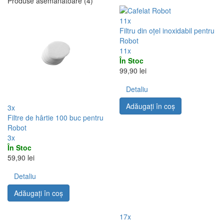
Produse asemănătoare (4)
11x
Filtru din oțel inoxidabil pentru
Robot
11x
În Stoc
99,90 lei
Detaliu
Adăugați în coş
3x
Filtre de hârtie 100 buc pentru
Robot
3x
În Stoc
59,90 lei
Detaliu
Adăugați în coş
17x