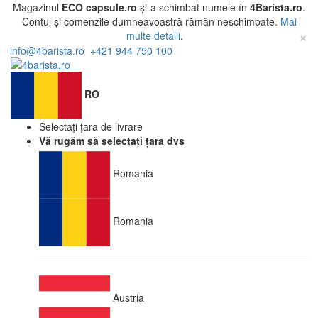
Magazinul
ECO capsule.ro
și-a schimbat numele în
4Barista.ro
.
Contul și comenzile dumneavoastră rămân neschimbate.
Mai
×
multe detalii
.
info@4barista.ro
+421 944 750 100
RO
Selectați țara de livrare
Vă rugăm să selectați țara dvs
Romania
Romania
Austria