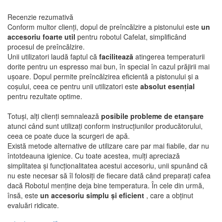
Recenzie rezumativă
Conform multor clienți, dopul de preîncălzire a pistonului este
un
accesoriu foarte util
pentru robotul Cafelat, simplificând
procesul de preîncălzire.
Unii utilizatori laudă faptul că
facilitează
atingerea temperaturii
dorite pentru un espresso mai bun, în special în cazul prăjirii mai
ușoare. Dopul permite preîncălzirea eficientă a pistonului și a
coșului, ceea ce pentru unii utilizatori este
absolut esențial
pentru rezultate optime.
Totuși, alți clienți semnalează
posibile probleme de etanșare
atunci când sunt utilizați conform instrucțiunilor producătorului,
ceea ce poate duce la scurgeri de apă.
Există metode alternative de utilizare care par mai fiabile, dar nu
întotdeauna igienice. Cu toate acestea, mulți apreciază
simplitatea și funcționalitatea acestui accesoriu, unii spunând că
nu este necesar să îl folosiți de fiecare dată când preparați cafea
dacă Robotul menține deja bine temperatura. În cele din urmă,
însă, este
un accesoriu simplu și eficient
, care a obținut
evaluări ridicate.