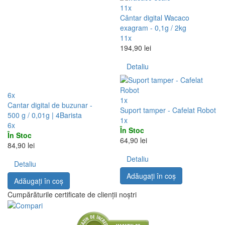
11x
Cântar digital Wacaco
exagram - 0,1g / 2kg
11x
194,90 lei
Detaliu
6x
1x
Cantar digital de buzunar -
Suport tamper - Cafelat Robot
500 g / 0,01g | 4Barista
1x
6x
În Stoc
În Stoc
64,90 lei
84,90 lei
Detaliu
Detaliu
Adăugați în coş
Adăugați în coş
Cumpărăturile certificate de clienții noștri