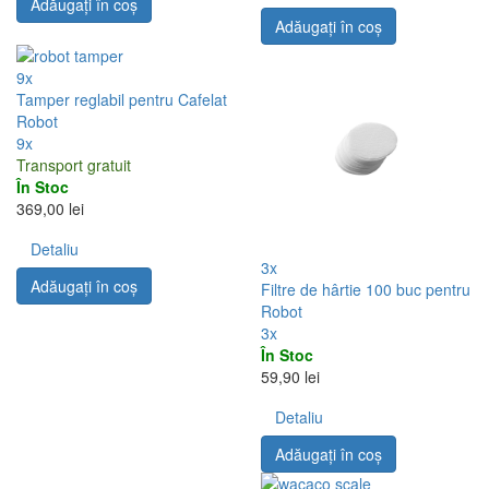
Adăugați în coş
Adăugați în coş
9x
Tamper reglabil pentru Cafelat
Robot
9x
Transport gratuit
În Stoc
369,00 lei
Detaliu
3x
Adăugați în coş
Filtre de hârtie 100 buc pentru
Robot
3x
În Stoc
59,90 lei
Detaliu
Adăugați în coş