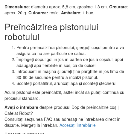
Dimensiune
: diametru aprox. 5,8 cm, grosime 1,3 cm.
Greutate
:
aprox. 20 g.
Culoarea:
rosie.
Ambalare
: 1 buc.
Preîncălzirea pistonului
robotului
Pentru preîncălzirea pistonului, ștergeți coșul pentru a vă
asigura că nu are particule de cafea.
Împingeți dopul gol în jos în partea de jos a coșului, apoi
adăugați apă fierbinte în sus, ca de obicei.
Introduceți în mașină și puteți ține pârghiile în jos timp de
30-60 de secunde pentru a încălzi pistonul.
Scoateți portafiltrul, aruncați apa și scoateți ștecherul.
Acum pistonul este preîncălzit, astfel încât să puteți continua cu
procesul standard.
Aveți o întrebare
despre produsul Dop de preîncălzire coș |
Cafelat Robot?
Consultați secțiunea FAQ sau adresați-ne întrebarea direct în
discuție. Mergeți la întrebări.
Accesați întrebările