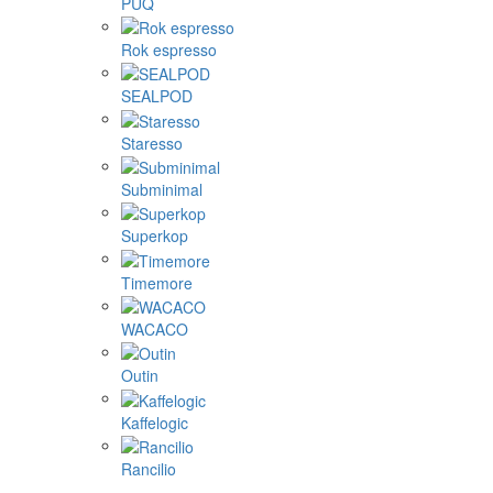
PUQ
Rok espresso
SEALPOD
Staresso
Subminimal
Superkop
Timemore
WACACO
Outin
Kaffelogic
Rancilio