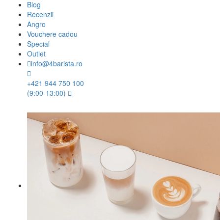
Blog
Recenzii
Angro
Vouchere cadou
Special
Outlet
info@4barista.ro
+421 944 750 100
(9:00-13:00)