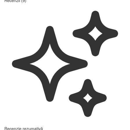
Partea superioară a mânerului este frezată din aluminiu, partea
din mijloc din plastic. Bază + mijloc din oțel inoxidabil.
Tamperul are o formă conică pentru a evita efectul de vid.
Compatibil cu modelele regular și barista.
Aveți o întrebare
despre produsul Tamper reglabil pentru Cafelat
Robot?
Consultați secțiunea FAQ sau adresați-ne întrebarea direct în
discuție. Mergeți la întrebări.
Accesați întrebările
Il gasesti in categoria
Tamper
Cafelat Robot
Tamper / distributor
Recenzii (9)