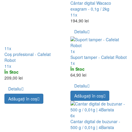
Adăugați în coş
10x
Dop de preîncălzire coș |
Cafelat Robot
10x
9x
În Stoc
Ace de rezervă| Cafelat Robot
74,90 lei
9x
În Stoc
Detaliu
29,90 lei
Adăugați în coş
Detaliu
Adăugați în coş
11x
Cântar digital Wacaco
exagram - 0,1g / 2kg
11x
194,90 lei
Detaliu
11x