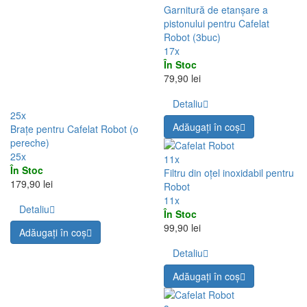
31x
Cafelat Robot regular (matte
black)
31x
Transport gratuit
+ Cadou
Epuizat
~22.09.2026
2 169,00 lei
Detaliu
Clienții au cumpărat de asemenea (10)
17x
Garnitură de etanșare a
pistonului pentru Cafelat
Robot (3buc)
17x
În Stoc
79,90 lei
Detaliu
25x