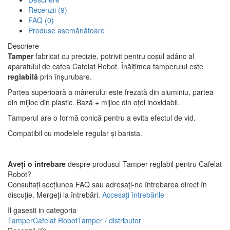
369,00 lei
Fără TVA: 304,96 lei
Recenzie generală:
4.9
(
98%
)
Număr de recenzii:
9
Adaugă recenzie
Producător:
Cafelat
Descriere
Recenzii (9)
FAQ (0)
Produse asemănătoare
Descriere
Tamper
fabricat cu precizie, potrivit pentru coșul adânc al
aparatului de cafea Cafelat Robot. Înălțimea tamperului este
reglabilă
prin înșurubare.