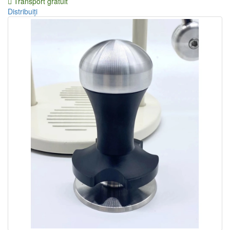
Cum să alegi o cafetieră de călătorie?
Espresso tonic – un hit răcoritor de vară
Toate articolele
Home
Tamper
Tamper reglabil pentru Cafelat Robot
Tamper reglabil pentru
Cafelat Robot
Transport gratuit
Distribuiți