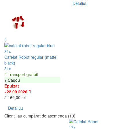
Coș sub presiune - Cafelat
Robot
7x
În Stoc
209,00 lei
144x
Cafelat Robot barista (retro
Detaliu
green)
144x
Adăugați în coş
Transport gratuit
+ Cadou
Epuizat
~22.09.2026
2 419,00 lei
Detaliu