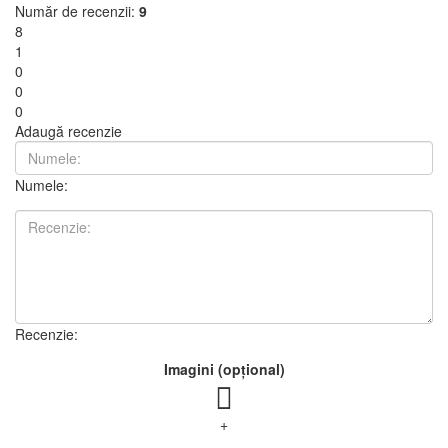
espresso excelent.
Deși unii clienți remarcă faptul că este un accesoriu destul de
scump, iar unul chiar i-a luat o stea datorită prețului în comparație
cu natura sa simplă, per total produsul este considerat aproape
esențial pentru a obține cele mai bune rezultate cu robotul
Cafelat. Nu este nevoie să aplicați multă presiune atunci când îl
utilizați cu robotul, ci doar să plasați ușor press-ul, să rotiți și să
apăsați ușor, ceea ce simplifică foarte mult procesul și asigură o
bază plată de cafea. Este o îmbunătățire semnificativă față de
press-ul standard care vine cu dispozitivul.
toate recenziile
4.9/5
Număr de recenzii:
9
8
1
0
0
0
Adaugă recenzie