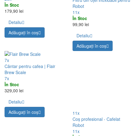
Produse asemănătoare (8)
3x
Filtre de hârtie 100 buc pentru
Robot
3x
În Stoc
59,90 lei
Detaliu
Adăugați în coş
25x
Brațe pentru Cafelat Robot (o
pereche)
11x
25x
Filtru din oțel inoxidabil pentru
În Stoc
Robot
179,90 lei
11x
În Stoc
Detaliu
99,90 lei
Adăugați în coş
Detaliu
Adăugați în coş