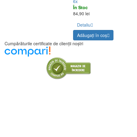
1x
Coș profesional - Cafelat
Suport tamper - Cafelat Robot
Robot
1x
11x
În Stoc
În Stoc
64,90 lei
209,00 lei
Detaliu
Detaliu
Adăugați în coş
Adăugați în coş
6x
Cantar digital de buzunar -
500 g / 0,01g | 4Barista
6x
În Stoc
84,90 lei
Detaliu
Adăugați în coş
Cumpărăturile certificate de clienții noștri