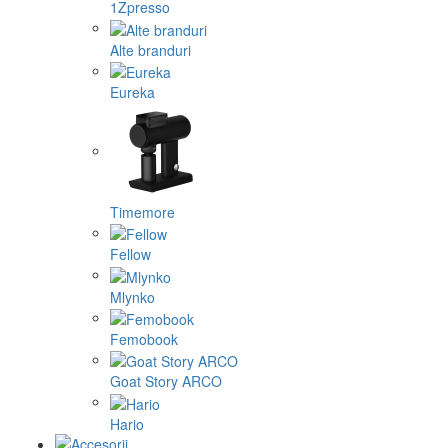
1Zpresso
Alte branduri
Eureka
Timemore
Fellow
Mlynko
Femobook
Goat Story ARCO
Hario