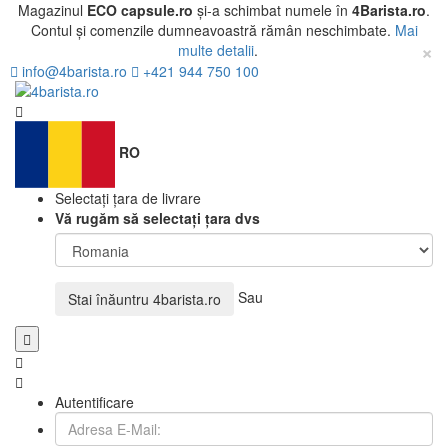
Magazinul
ECO capsule.ro
și-a schimbat numele în
4Barista.ro
.
Contul și comenzile dumneavoastră rămân neschimbate.
Mai
×
multe detalii
.
info@4barista.ro
+421 944 750 100
RO
Selectați țara de livrare
Vă rugăm să selectați țara dvs
Sau
Stai înăuntru
4barista.ro
Autentificare