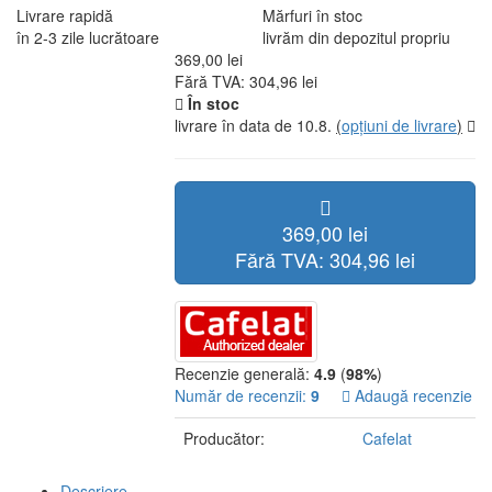
98% pe Compari.ro
Distribuitor specializat
sute de clienți au încredere în
vă vom ajuta să alegeți și
noi
dupa achiziție
Livrare rapidă
Mărfuri în stoc
în 2-3 zile lucrătoare
livrăm din depozitul propriu
369,00 lei
Fără TVA: 304,96 lei
În stoc
livrare în data de 10.8.
(
opțiuni de livrare
)