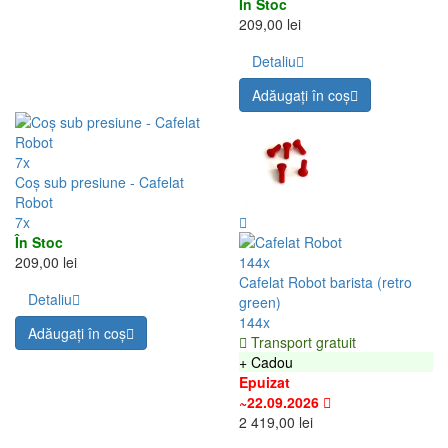
7x
Cântar pentru cafea | Flair
Brew Scale
7x
În Stoc
329,00 lei
Detaliu
Adăugați în coş
11x
Coș profesional - Cafelat
Robot
11x
În Stoc
209,00 lei
Detaliu
Adăugați în coş
7x