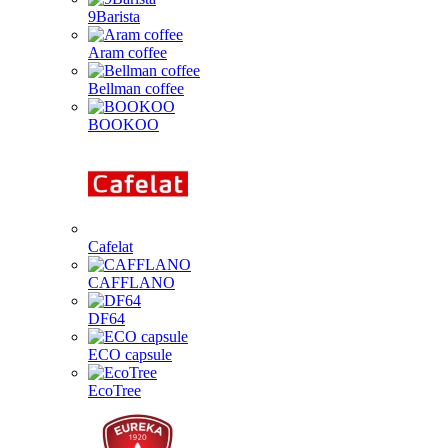
9Barista
Aram coffee
Bellman coffee
BOOKOO
Cafelat
CAFFLANO
DF64
ECO capsule
EcoTree