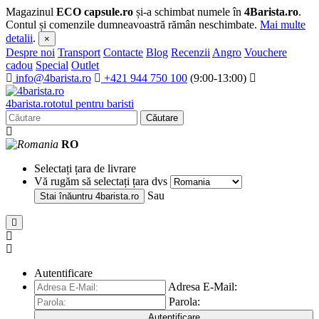
Magazinul
ECO capsule.ro
și-a schimbat numele în
4Barista.ro
.
Contul și comenzile dumneavoastră rămân neschimbate.
Mai multe
detalii
.
×
Despre noi
Transport
Contacte
Blog
Recenzii
Angro
Vouchere
cadou
Special
Outlet
info@4barista.ro
+421 944 750 100
(9:00-13:00)
4
barista
.ro
totul pentru baristi
Căutare
RO
Selectați țara de livrare
Vă rugăm să selectați țara dvs
Sau
Stai înăuntru
4barista.ro
Autentificare
Adresa E-Mail:
Parola:
Autentificare