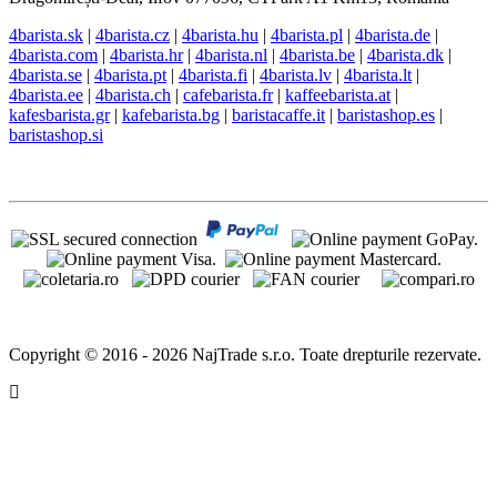
4barista.sk
|
4barista.cz
|
4barista.hu
|
4barista.pl
|
4barista.de
|
4barista.com
|
4barista.hr
|
4barista.nl
|
4barista.be
|
4barista.dk
|
4barista.se
|
4barista.pt
|
4barista.fi
|
4barista.lv
|
4barista.lt
|
4barista.ee
|
4barista.ch
|
cafebarista.fr
|
kaffeebarista.at
|
kafesbarista.gr
|
kafebarista.bg
|
baristacaffe.it
|
baristashop.es
|
baristashop.si
Copyright © 2016 - 2026 NajTrade s.r.o. Toate drepturile rezervate.