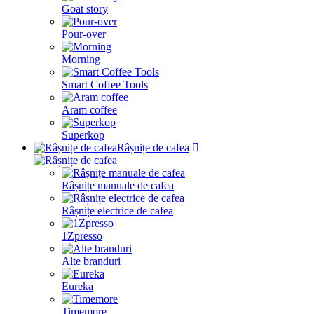
Goat story
Pour-over
Morning
Smart Coffee Tools
Aram coffee
Superkop
Râșnițe de cafea
Râșnițe manuale de cafea
Râșnițe electrice de cafea
1Zpresso
Alte branduri
Eureka
Timemore