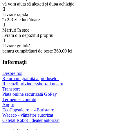
vă vom ajuta să alegeți și dupa achiziție
Livrare rapidă
în 2-3 zile lucrătoare
Mărfuri în stoc
livrăm din depozitul propriu
Livrare gratuită
pentru cumpărături de peste 360,00 lei
Informaţii
Despre noi
Returnare gratuită a produselor
Recenzii privind e-shop-ul nostru
Transport
Plata online securizată GoPay
Termeni și condiții
Angro
EcoCapsule.ro = 4Barista.ro
Wacaco - vânzător autorizat
Cafelat Robot - dealer autorizat