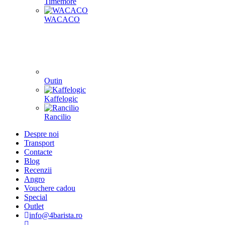
Timemore
WACACO
Outin
Kaffelogic
Rancilio
Despre noi
Transport
Contacte
Blog
Recenzii
Angro
Vouchere cadou
Special
Outlet
info@4barista.ro