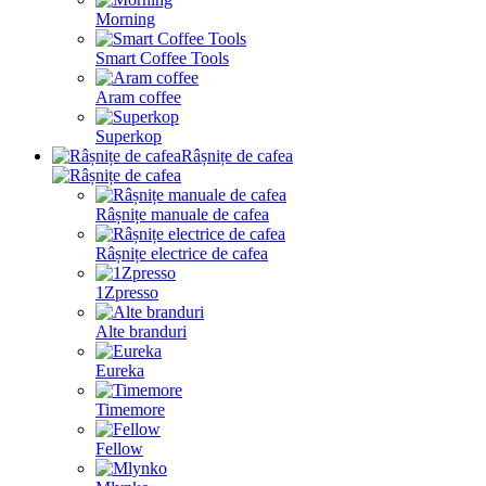
Morning
Smart Coffee Tools
Aram coffee
Superkop
Râșnițe de cafea
Râșnițe manuale de cafea
Râșnițe electrice de cafea
1Zpresso
Alte branduri
Eureka
Timemore
Fellow