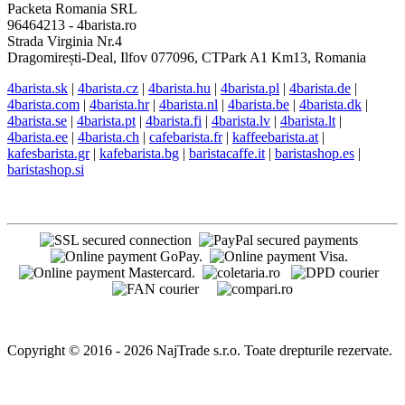
Packeta Romania SRL
96464213 - 4barista.ro
Strada Virginia Nr.4
Dragomirești-Deal, Ilfov 077096, CTPark A1 Km13, Romania
4barista.sk
|
4barista.cz
|
4barista.hu
|
4barista.pl
|
4barista.de
|
4barista.com
|
4barista.hr
|
4barista.nl
|
4barista.be
|
4barista.dk
|
4barista.se
|
4barista.pt
|
4barista.fi
|
4barista.lv
|
4barista.lt
|
4barista.ee
|
4barista.ch
|
cafebarista.fr
|
kaffeebarista.at
|
kafesbarista.gr
|
kafebarista.bg
|
baristacaffe.it
|
baristashop.es
|
baristashop.si
Copyright © 2016 - 2026 NajTrade s.r.o. Toate drepturile rezervate.