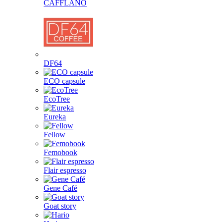
CAFFLANO
DF64
ECO capsule
EcoTree
Eureka
Fellow
Femobook
Flair espresso
Gene Café
Goat story