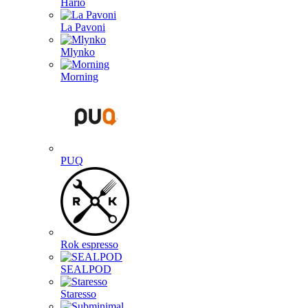
Hario
La Pavoni
Mlynko
Morning
PUQ
Rok espresso
SEALPOD
Staresso