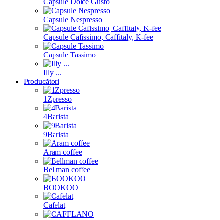
Capsule Dolce Gusto
Capsule Nespresso
Capsule Cafissimo, Caffitaly, K-fee
Capsule Tassimo
Illy ...
Producători
1Zpresso
4Barista
9Barista
Aram coffee
Bellman coffee
BOOKOO
Cafelat