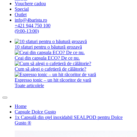
Vouchere cadou
Special
Outlet
info@4barista.ro
+421 944 750 100
(9:00-13:00)
10 sfaturi pentru o băutură grozavă
Ceai din capsula ECO? De ce nu.
Cum să alegi o cafetieră de călătorie?
Espresso tonic – un hit răcoritor de vară
Toate articolele
Home
Capsule Dolce Gusto
1x Capsulă din oțel inoxidabil SEALPOD pentru Dolce
Gusto ®