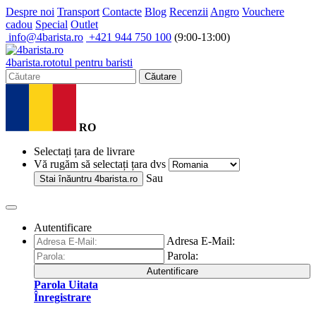
Despre noi
Transport
Contacte
Blog
Recenzii
Angro
Vouchere
cadou
Special
Outlet
info@4barista.ro
+421 944 750 100
(9:00-13:00)
4
barista
.ro
totul pentru baristi
Căutare
RO
Selectați țara de livrare
Vă rugăm să selectați țara dvs
Sau
Stai înăuntru
4barista.ro
Autentificare
Adresa E-Mail:
Parola:
Autentificare
Parola Uitata
Înregistrare