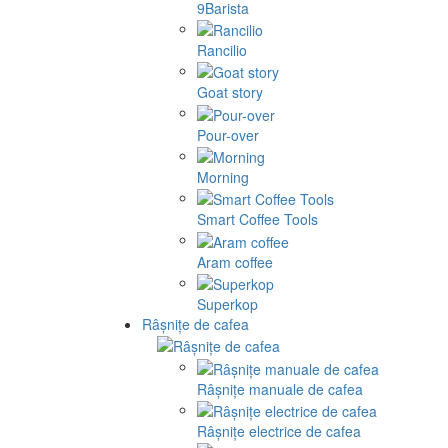
9Barista
Rancilio
Goat story
Pour-over
Morning
Smart Coffee Tools
Aram coffee
Superkop
Râșnițe de cafea
Râșnițe manuale de cafea
Râșnițe electrice de cafea