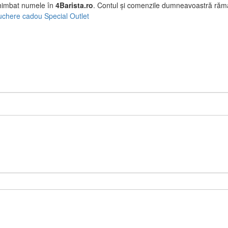
himbat numele în
4Barista.ro
. Contul și comenzile dumneavoastră ră
uchere cadou
Special
Outlet