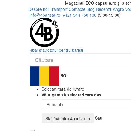
Magazinul
ECO capsule.ro
și-a sc
Despre noi
Transport
Contacte
Blog
Recenzii
Angro
Vo
info@4barista.ro
+421 944 750 100
(9:00-13:00)
4
barista
.ro
totul pentru baristi
RO
Selectați țara de livrare
Vă rugăm să selectați țara dvs
Sau
Stai înăuntru
4barista.ro