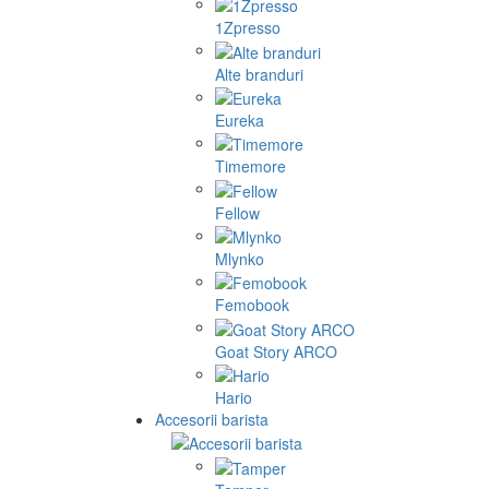
1Zpresso
Alte branduri
Eureka
Timemore
Fellow
Mlynko
Femobook
Goat Story ARCO
Hario
Accesorii barista