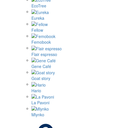
EcoTree
Eureka
Fellow
Femobook
Flair espresso
Gene Café
Goat story
Hario
La Pavoni
Mlynko