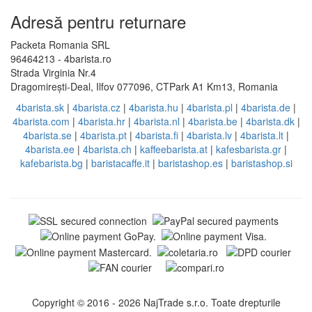
Adresă pentru returnare
Packeta Romania SRL
96464213 - 4barista.ro
Strada Virginia Nr.4
Dragomirești-Deal, Ilfov 077096, CTPark A1 Km13, Romania
4barista.sk
|
4barista.cz
|
4barista.hu
|
4barista.pl
|
4barista.de
|
4barista.com
|
4barista.hr
|
4barista.nl
|
4barista.be
|
4barista.dk
|
4barista.se
|
4barista.pt
|
4barista.fi
|
4barista.lv
|
4barista.lt
|
4barista.ee
|
4barista.ch
|
kaffeebarista.at
|
kafesbarista.gr
|
kafebarista.bg
|
baristacaffe.it
|
baristashop.es
|
baristashop.si
Copyright © 2016 - 2026 NajTrade s.r.o. Toate drepturile