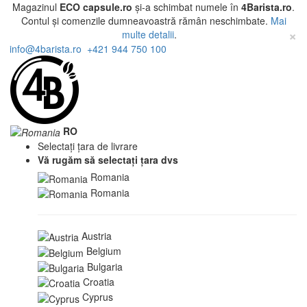
Magazinul
ECO capsule.ro
și-a schimbat numele în
4Barista.ro
.
Contul și comenzile dumneavoastră rămân neschimbate.
Mai
×
multe detalii
.
info@4barista.ro
+421 944 750 100
RO
Selectați țara de livrare
Vă rugăm să selectați țara dvs
Romania
Romania
Austria
Belgium
Bulgaria
Croatia
Cyprus