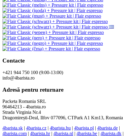
Contacte
+421 944 750 100 (9:00-13:00)
info@4barista.ro
Adresă pentru returnare
Packeta Romania SRL
96464213 - 4barista.ro
Strada Virginia Nr.4
Dragomirești-Deal, Ilfov 077096, CTPark A1 Km13, Romania
4barista.sk
|
4barista.cz
|
4barista.hu
|
4barista.pl
|
4barista.de
|
4barista.com
|
4barista.hr
|
4barista.nl
|
4barista.be
|
4barista.dk
|