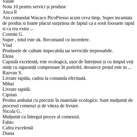
Vasile
Nota 10 pentru servici și produse
Anca P.
Am comandat Wacaco PicoPresso acum ceva timp. Super incantata
de produs si foarte placut surprinsa de faptul ca a sosit foooarte rapid
si ca era extra ...
Cosmin G.
Super , totul este ok. Recomand cu incredere.
Vlad
Produsele de calitate impecabila iar serviciile ireprosabile.
Elena
Capsulă excelentă, este ecologică, ușor de întreținut și cu timpul veți
simți cu siguranță compensare în portofel, deoarece prețul este m ...
Razvan S.
Livrare rapida, cadou la comanda efectuată.
Mihai
Livrare rapidă.
Ciprian
Produs ambalat cu precizie în materiale ecologice. Sunt mulțumit de
procesul comenzi și de viteza de livrare.
Nicola G.
Mulțumit cu întregul proces al comenzii.
Fabio
Cafea excelentă
Diana