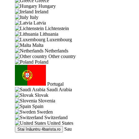
Greece
Hungary
Ireland
Italy
Latvia
Lichtenstein
Lithuania
Luxembourg
Malta
Netherlands
Other country
Poland
Portugal
Saudi Arabia
Slovak
Slovenia
Spain
Sweden
Switzerland
United States
Sau
Stai înăuntru
4barista.ro