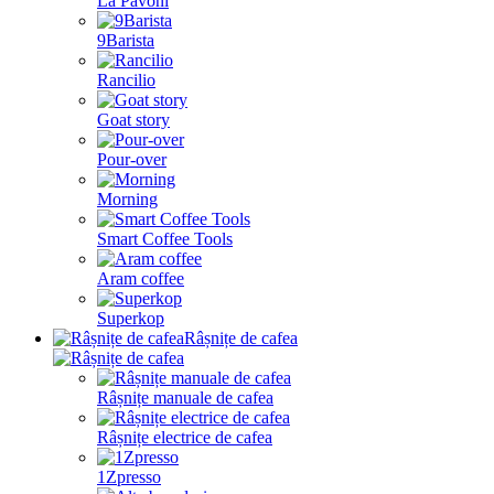
La Pavoni
9Barista
Rancilio
Goat story
Pour-over
Morning
Smart Coffee Tools
Aram coffee
Superkop
Râșnițe de cafea
Râșnițe manuale de cafea
Râșnițe electrice de cafea
1Zpresso