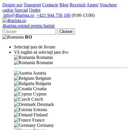
Despre noi
Transport
Contacte
Blog
Recenzii
Angro
Vouchere
cadou
Special
Outlet
info@4barista.ro
+421 944 750 100
(9:00-13:00)
4
barista
.ro
totul pentru baristi
Căutare
RO
Selectați țara de livrare
Vă rugăm să selectați țara dvs
Romania
Romania
Austria
Belgium
Bulgaria
Croatia
Cyprus
Czech
Denmark
Estonia
Finland
France
Germany