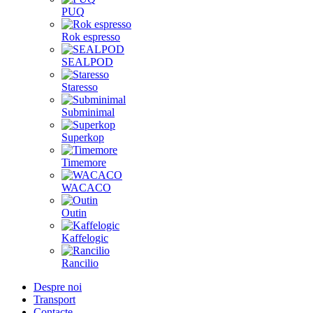
PUQ
Rok espresso
SEALPOD
Staresso
Subminimal
Superkop
Timemore
WACACO
Outin
Kaffelogic
Rancilio
Despre noi
Transport
Contacte