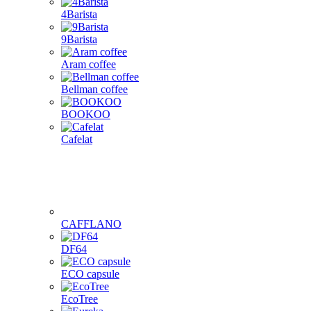
4Barista
9Barista
Aram coffee
Bellman coffee
BOOKOO
Cafelat
CAFFLANO
DF64
ECO capsule
EcoTree