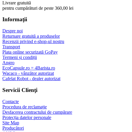
Livrare gratuită
pentru cumpărături de peste 360,00 lei
Informaţii
Despre noi
Returnare gratuită a produselor
Recenzii privind e-shop-ul nostru
Transport
Plata online securizată GoPay
Termeni și condiții
Angro
EcoCapsule.ro = 4Barista.ro
Wacaco - vânzător autorizat
Cafelat Robot - dealer autorizat
Servicii Clienţi
Contacte
Procedura de reclamație
Desfacerea contractului de cumpărare
Protecția datelor personale
Site Map
Producători