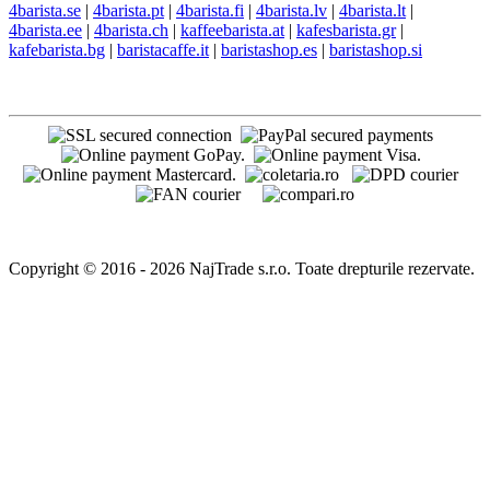
4barista.se
|
4barista.pt
|
4barista.fi
|
4barista.lv
|
4barista.lt
|
4barista.ee
|
4barista.ch
|
kaffeebarista.at
|
kafesbarista.gr
|
kafebarista.bg
|
baristacaffe.it
|
baristashop.es
|
baristashop.si
Copyright © 2016 - 2026 NajTrade s.r.o. Toate drepturile rezervate.