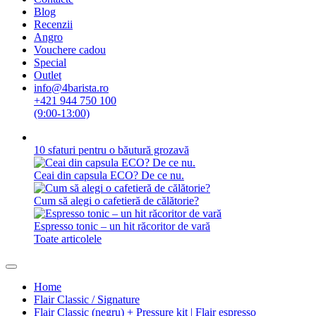
Blog
Recenzii
Angro
Vouchere cadou
Special
Outlet
info@4barista.ro
+421 944 750 100
(9:00-13:00)
10 sfaturi pentru o băutură grozavă
Ceai din capsula ECO? De ce nu.
Cum să alegi o cafetieră de călătorie?
Espresso tonic – un hit răcoritor de vară
Toate articolele
Home
Flair Classic / Signature
Flair Classic (negru) + Pressure kit | Flair espresso