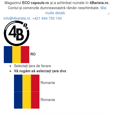
Magazinul
ECO capsule.ro
și-a schimbat numele în
4Barista.ro
.
Contul și comenzile dumneavoastră rămân neschimbate.
Mai
×
multe detalii
.
info@4barista.ro
+421 944 750 100
RO
Selectați țara de livrare
Vă rugăm să selectați țara dvs
Romania
Romania