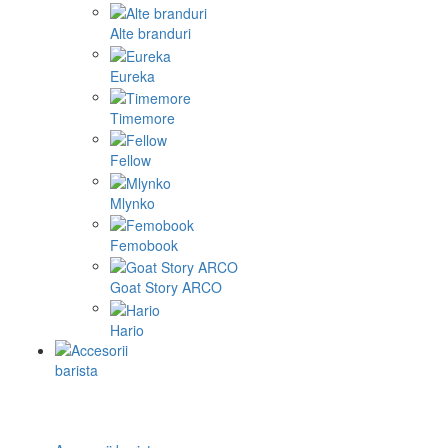
Alte branduri
Eureka
Timemore
Fellow
Mlynko
Femobook
Goat Story ARCO
Hario