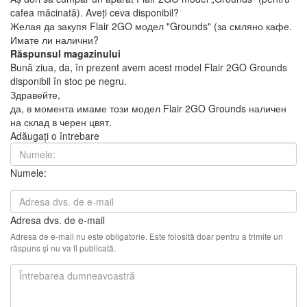
cafea măcinată). Aveți ceva disponibil?
Желая да закупя Flair 2GO модел "Grounds" (за смляно кафе.
Имате ли налични?
Răspunsul magazinului
Bună ziua, da, în prezent avem acest model Flair 2GO Grounds
disponibil în stoc pe negru.
Здравейте,
да, в момента имаме този модел Flair 2GO Grounds наличен
на склад в черен цвят.
Adăugați o întrebare
Numele:
Adresa dvs. de e-mail
Adresa de e-mail nu este obligatorie. Este folosită doar pentru a trimite un
răspuns și nu va fi publicată.