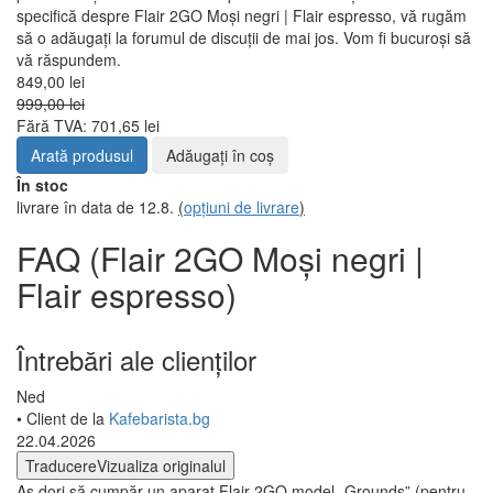
specifică despre Flair 2GO Moși negri | Flair espresso, vă rugăm
să o adăugați la forumul de discuții de mai jos. Vom fi bucuroși să
vă răspundem.
849,00 lei
999,00 lei
Fără TVA: 701,65 lei
Arată produsul
Adăugați în coş
În stoc
livrare în data de 12.8.
(
opțiuni de livrare
)
FAQ (Flair 2GO Moși negri |
Flair espresso)
Întrebări ale clienților
Ned
• Client de la
Kafebarista.bg
22.04.2026
Traducere
Vizualiza originalul
Aș dori să cumpăr un aparat Flair 2GO model „Grounds” (pentru