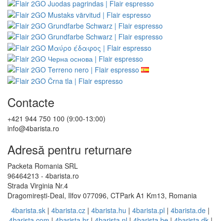
Contacte
+421 944 750 100 (9:00-13:00)
info@4barista.ro
Adresă pentru returnare
Packeta Romania SRL
96464213 - 4barista.ro
Strada Virginia Nr.4
Dragomirești-Deal, Ilfov 077096, CTPark A1 Km13, Romania
4barista.sk
|
4barista.cz
|
4barista.hu
|
4barista.pl
|
4barista.de
|
4barista.com
|
4barista.hr
|
4barista.nl
|
4barista.be
|
4barista.dk
|