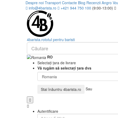
Despre noi
Transport
Contacte
Blog
Recenzii
Angro
Vo
info@4barista.ro
+421 944 750 100
(9:00-13:00)
4
barista
.ro
totul pentru baristi
RO
Selectați țara de livrare
Vă rugăm să selectați țara dvs
Sau
Stai înăuntru
4barista.ro
Autentificare