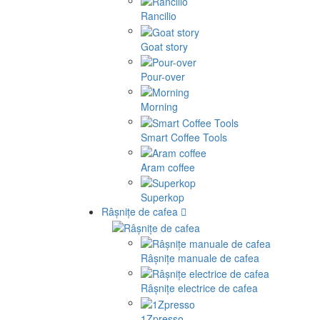
Rancilio
Goat story
Pour-over
Morning
Smart Coffee Tools
Aram coffee
Superkop
Râșnițe de cafea
Râșnițe manuale de cafea
Râșnițe electrice de cafea
1Zpresso