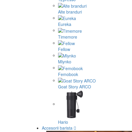
Alte branduri
Eureka
Timemore
Fellow
Mlynko
Femobook
Goat Story ARCO
Hario
Accesorii barista