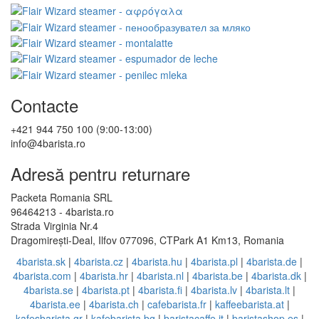
Contacte
+421 944 750 100 (9:00-13:00)
info@4barista.ro
Adresă pentru returnare
Packeta Romania SRL
96464213 - 4barista.ro
Strada Virginia Nr.4
Dragomirești-Deal, Ilfov 077096, CTPark A1 Km13, Romania
4barista.sk
|
4barista.cz
|
4barista.hu
|
4barista.pl
|
4barista.de
|
4barista.com
|
4barista.hr
|
4barista.nl
|
4barista.be
|
4barista.dk
|
4barista.se
|
4barista.pt
|
4barista.fi
|
4barista.lv
|
4barista.lt
|
4barista.ee
|
4barista.ch
|
cafebarista.fr
|
kaffeebarista.at
|
kafesbarista.gr
|
kafebarista.bg
|
baristacaffe.it
|
baristashop.es
|