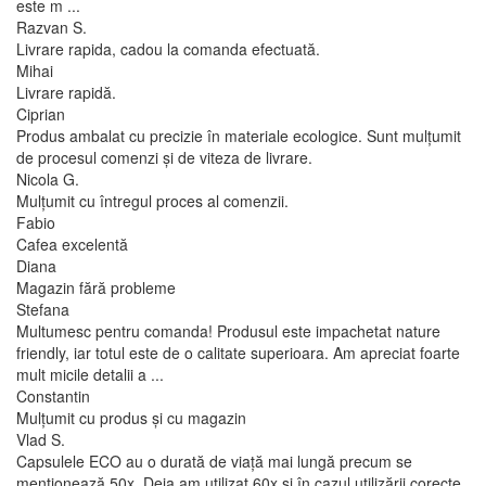
este m ...
Razvan S.
Livrare rapida, cadou la comanda efectuată.
Mihai
Livrare rapidă.
Ciprian
Produs ambalat cu precizie în materiale ecologice. Sunt mulțumit
de procesul comenzi și de viteza de livrare.
Nicola G.
Mulțumit cu întregul proces al comenzii.
Fabio
Cafea excelentă
Diana
Magazin fără probleme
Stefana
Multumesc pentru comanda! Produsul este impachetat nature
friendly, iar totul este de o calitate superioara. Am apreciat foarte
mult micile detalii a ...
Constantin
Mulțumit cu produs și cu magazin
Vlad S.
Capsulele ECO au o durată de viață mai lungă precum se
menționează,50x. Deja am utilizat 60x și în cazul utilizării corecte