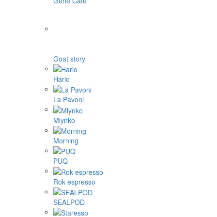
Gene Café
Goat story
Hario
La Pavoni
Mlynko
Morning
PUQ
Rok espresso
SEALPOD