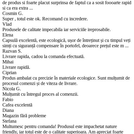
de produs si foarte placut surprinsa de faptul ca a sosit foooarte rapid
si ca era extra ...
Cosmin G.
Super , totul este ok. Recomand cu incredere.
Vlad
Produsele de calitate impecabila iar serviciile ireprosabile.
Elena
Capsulă excelentă, este ecologică, ușor de întreținut și cu timpul veți
simți cu siguranță compensare în portofel, deoarece prețul este m ...
Razvan S.
Livrare rapida, cadou la comanda efectuată.
Mihai
Livrare rapidă.
Ciprian
Produs ambalat cu precizie în materiale ecologice. Sunt mulțumit de
procesul comenzi și de viteza de livrare.
Nicola G.
Mulțumit cu întregul proces al comenzii.
Fabio
Cafea excelentă
Diana
Magazin fără probleme
Stefana
Multumesc pentru comanda! Produsul este impachetat nature
friendly, iar totul este de o calitate superioara. Am apreciat foarte