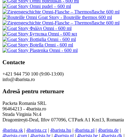
Contacte
+421 944 750 100 (9:00-13:00)
info@4barista.ro
Adresă pentru returnare
Packeta Romania SRL
96464213 - 4barista.ro
Strada Virginia Nr.4
Dragomirești-Deal, Ilfov 077096, CTPark A1 Km13, Romania
4barista.sk
|
4barista.cz
|
4barista.hu
|
4barista.pl
|
4barista.de
|
4barista.com
|
4barista.hr
|
4barista.nl
|
4barista.be
|
4barista.dk
|