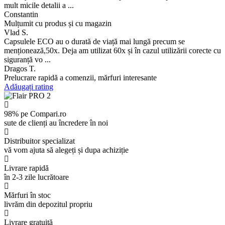
mult micile detalii a ...
Constantin
Mulțumit cu produs și cu magazin
Vlad S.
Capsulele ECO au o durată de viață mai lungă precum se
menționează,50x. Deja am utilizat 60x și în cazul utilizării corecte cu
siguranță vo ...
Dragos T.
Prelucrare rapidă a comenzii, mărfuri interesante
Adăugați rating
98% pe Compari.ro
sute de clienți au încredere în noi
Distribuitor specializat
vă vom ajuta să alegeți și dupa achiziție
Livrare rapidă
în 2-3 zile lucrătoare
Mărfuri în stoc
livrăm din depozitul propriu
Livrare gratuită