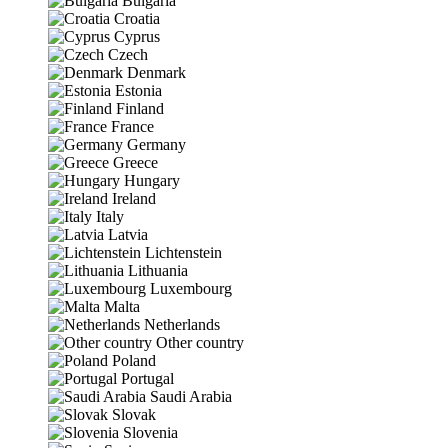
Bulgaria
Croatia
Cyprus
Czech
Denmark
Estonia
Finland
France
Germany
Greece
Hungary
Ireland
Italy
Latvia
Lichtenstein
Lithuania
Luxembourg
Malta
Netherlands
Other country
Poland
Portugal
Saudi Arabia
Slovak
Slovenia