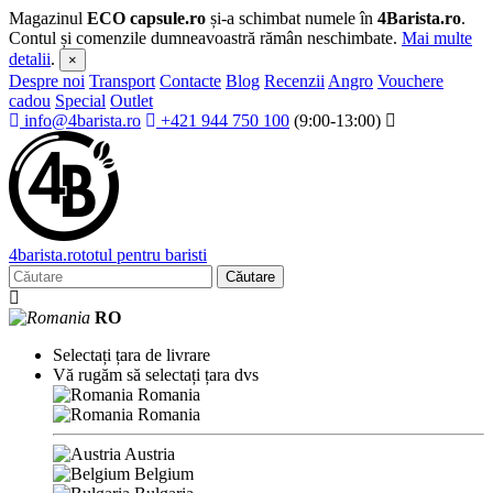
Magazinul
ECO capsule.ro
și-a schimbat numele în
4Barista.ro
.
Contul și comenzile dumneavoastră rămân neschimbate.
Mai multe
detalii
.
×
Despre noi
Transport
Contacte
Blog
Recenzii
Angro
Vouchere
cadou
Special
Outlet
info@4barista.ro
+421 944 750 100
(9:00-13:00)
4
barista
.ro
totul pentru baristi
Căutare
RO
Selectați țara de livrare
Vă rugăm să selectați țara dvs
Romania
Romania
Austria
Belgium