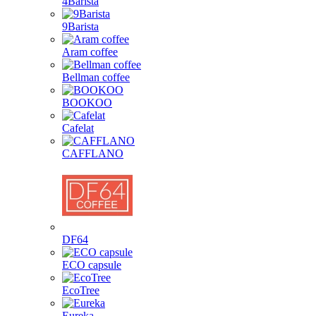
4Barista
9Barista
Aram coffee
Bellman coffee
BOOKOO
Cafelat
CAFFLANO
DF64
ECO capsule
EcoTree
Eureka