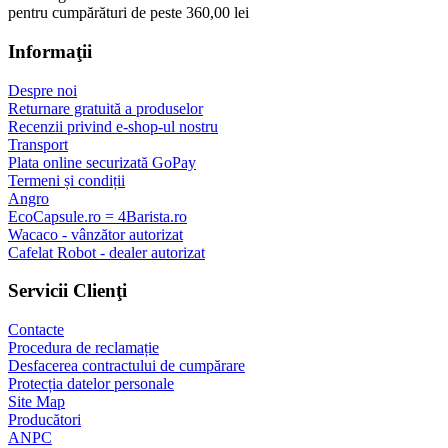
pentru cumpărături de peste 360,00 lei
Informaţii
Despre noi
Returnare gratuită a produselor
Recenzii privind e-shop-ul nostru
Transport
Plata online securizată GoPay
Termeni și condiții
Angro
EcoCapsule.ro = 4Barista.ro
Wacaco - vânzător autorizat
Cafelat Robot - dealer autorizat
Servicii Clienţi
Contacte
Procedura de reclamație
Desfacerea contractului de cumpărare
Protecția datelor personale
Site Map
Producători
ANPC