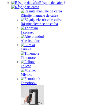
Râșnițe de cafea
Râșnițe manuale de cafea
Râșnițe electrice de cafea
1Zpresso
Alte branduri
Eureka
Timemore
Fellow
Mlynko
Femobook