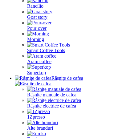
Rancilio
Goat story
Pour-over
Morning
Smart Coffee Tools
Aram coffee
Superkop
Râșnițe de cafea
Râșnițe manuale de cafea
Râșnițe electrice de cafea
1Zpresso
Alte branduri