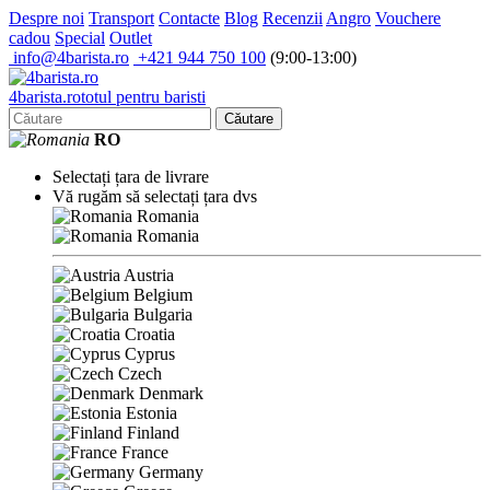
Despre noi
Transport
Contacte
Blog
Recenzii
Angro
Vouchere
cadou
Special
Outlet
info@4barista.ro
+421 944 750 100
(9:00-13:00)
4
barista
.ro
totul pentru baristi
Căutare
RO
Selectați țara de livrare
Vă rugăm să selectați țara dvs
Romania
Romania
Austria
Belgium
Bulgaria
Croatia
Cyprus
Czech
Denmark
Estonia
Finland
France
Germany