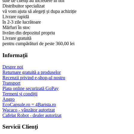
sute de clienți au încredere în noi
Distribuitor specializat
vă vom ajuta să alegeți și dupa achiziție
Livrare rapidă
în 2-3 zile lucrătoare
Mărfuri în stoc
livrăm din depozitul propriu
Livrare gratuită
pentru cumpărături de peste 360,00 lei
Informaţii
Despre noi
Returnare gratuită a produselor
Recenzii privind e-shop-ul nostru
Transport
Plata online securizată GoPay
Termeni și condiții
Angro
EcoCapsule.ro = 4Barista.ro
Wacaco - vânzător autorizat
Cafelat Robot - dealer autorizat
Servicii Clienţi