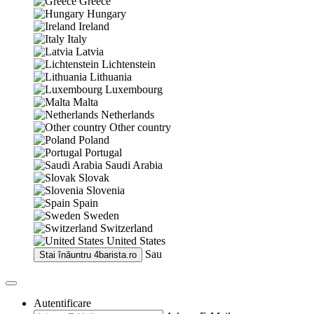
Greece
Hungary
Ireland
Italy
Latvia
Lichtenstein
Lithuania
Luxembourg
Malta
Netherlands
Other country
Poland
Portugal
Saudi Arabia
Slovak
Slovenia
Spain
Sweden
Switzerland
United States
Sau
Stai înăuntru
4barista.ro
Autentificare