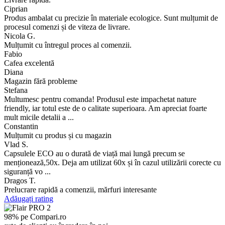
Ciprian
Produs ambalat cu precizie în materiale ecologice. Sunt mulțumit de
procesul comenzi și de viteza de livrare.
Nicola G.
Mulțumit cu întregul proces al comenzii.
Fabio
Cafea excelentă
Diana
Magazin fără probleme
Stefana
Multumesc pentru comanda! Produsul este impachetat nature
friendly, iar totul este de o calitate superioara. Am apreciat foarte
mult micile detalii a ...
Constantin
Mulțumit cu produs și cu magazin
Vlad S.
Capsulele ECO au o durată de viață mai lungă precum se
menționează,50x. Deja am utilizat 60x și în cazul utilizării corecte cu
siguranță vo ...
Dragos T.
Prelucrare rapidă a comenzii, mărfuri interesante
Adăugați rating
98% pe Compari.ro