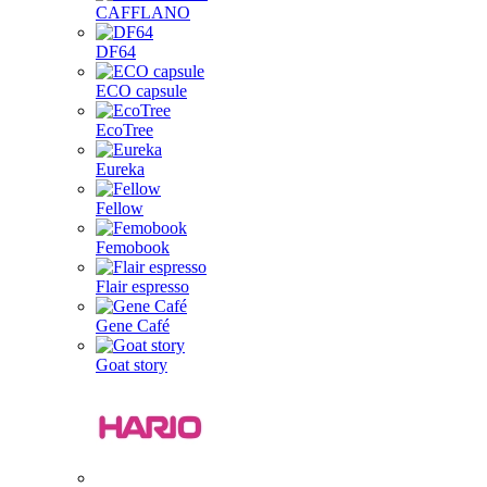
CAFFLANO
DF64
ECO capsule
EcoTree
Eureka
Fellow
Femobook
Flair espresso
Gene Café
Goat story