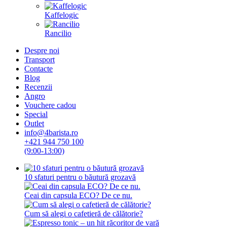
Kaffelogic
Rancilio
Despre noi
Transport
Contacte
Blog
Recenzii
Angro
Vouchere cadou
Special
Outlet
info@4barista.ro
+421 944 750 100
(9:00-13:00)
10 sfaturi pentru o băutură grozavă
Ceai din capsula ECO? De ce nu.
Cum să alegi o cafetieră de călătorie?