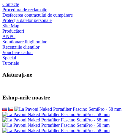
Contacte
Procedura de reclamație
Desfacerea contractului de cumpărare
Protecția datelor personale
Site Map
Producători
ANPC
Solutionare litigii online
Recenziile clienților
Vouchere cadou
Special
Tutoriale
Alăturați-ne
Eshop-urile noastre