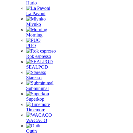
Hario
La Pavoni
Mlynko
Morning
PUQ
Rok espresso
SEALPOD
Staresso
Subminimal
Superkop
Timemore
WACACO
Outin