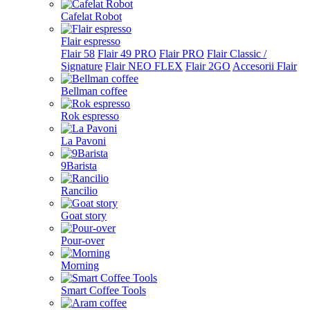
Cafelat Robot
Flair espresso
Flair 58
Flair 49 PRO
Flair PRO
Flair Classic /
Signature
Flair NEO FLEX
Flair 2GO
Accesorii Flair
Bellman coffee
Rok espresso
La Pavoni
9Barista
Rancilio
Goat story
Pour-over
Morning
Smart Coffee Tools