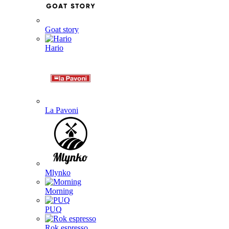
Goat story
Hario
La Pavoni
Mlynko
Morning
PUQ
Rok espresso