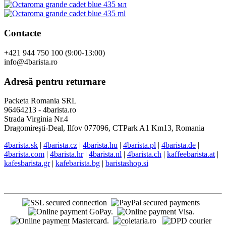
Contacte
+421 944 750 100 (9:00-13:00)
info@4barista.ro
Adresă pentru returnare
Packeta Romania SRL
96464213 - 4barista.ro
Strada Virginia Nr.4
Dragomirești-Deal, Ilfov 077096, CTPark A1 Km13, Romania
4barista.sk
|
4barista.cz
|
4barista.hu
|
4barista.pl
|
4barista.de
|
4barista.com
|
4barista.hr
|
4barista.nl
|
4barista.ch
|
kaffeebarista.at
|
kafesbarista.gr
|
kafebarista.bg
|
baristashop.si