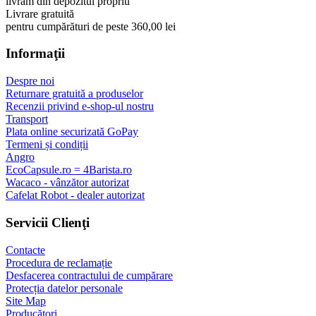
livrăm din depozitul propriu
Livrare gratuită
pentru cumpărături de peste 360,00 lei
Informaţii
Despre noi
Returnare gratuită a produselor
Recenzii privind e-shop-ul nostru
Transport
Plata online securizată GoPay
Termeni și condiții
Angro
EcoCapsule.ro = 4Barista.ro
Wacaco - vânzător autorizat
Cafelat Robot - dealer autorizat
Servicii Clienţi
Contacte
Procedura de reclamație
Desfacerea contractului de cumpărare
Protecția datelor personale
Site Map
Producători