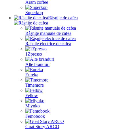
Aram coffee
Superkop
Râșnițe de cafea
Râșnițe manuale de cafea
Râșnițe electrice de cafea
1Zpresso
Alte branduri
Eureka
Timemore
Fellow
Mlynko
Femobook
Goat Story ARCO