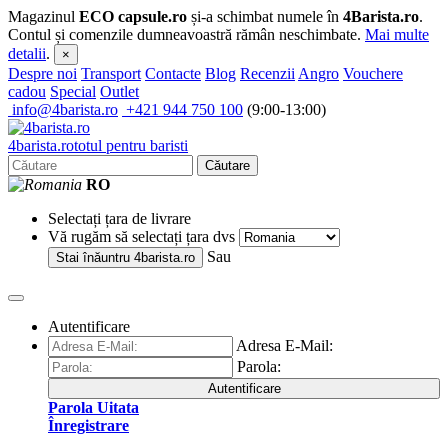
Magazinul
ECO capsule.ro
și-a schimbat numele în
4Barista.ro
.
Contul și comenzile dumneavoastră rămân neschimbate.
Mai multe
detalii
.
×
Despre noi
Transport
Contacte
Blog
Recenzii
Angro
Vouchere
cadou
Special
Outlet
info@4barista.ro
+421 944 750 100
(9:00-13:00)
4
barista
.ro
totul pentru baristi
Căutare
RO
Selectați țara de livrare
Vă rugăm să selectați țara dvs
Sau
Stai înăuntru
4barista.ro
Autentificare
Adresa E-Mail:
Parola:
Autentificare
Parola Uitata
Înregistrare