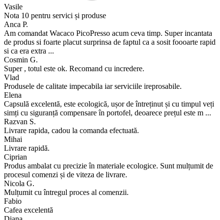
Vasile
Nota 10 pentru servici și produse
Anca P.
Am comandat Wacaco PicoPresso acum ceva timp. Super incantata
de produs si foarte placut surprinsa de faptul ca a sosit foooarte rapid
si ca era extra ...
Cosmin G.
Super , totul este ok. Recomand cu incredere.
Vlad
Produsele de calitate impecabila iar serviciile ireprosabile.
Elena
Capsulă excelentă, este ecologică, ușor de întreținut și cu timpul veți
simți cu siguranță compensare în portofel, deoarece prețul este m ...
Razvan S.
Livrare rapida, cadou la comanda efectuată.
Mihai
Livrare rapidă.
Ciprian
Produs ambalat cu precizie în materiale ecologice. Sunt mulțumit de
procesul comenzi și de viteza de livrare.
Nicola G.
Mulțumit cu întregul proces al comenzii.
Fabio
Cafea excelentă
Diana