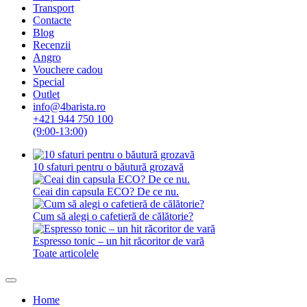
Transport
Contacte
Blog
Recenzii
Angro
Vouchere cadou
Special
Outlet
info@4barista.ro
+421 944 750 100
(9:00-13:00)
10 sfaturi pentru o băutură grozavă
Ceai din capsula ECO? De ce nu.
Cum să alegi o cafetieră de călătorie?
Espresso tonic – un hit răcoritor de vară
Toate articolele
Home