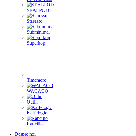
SEALPOD
Staresso
Subminimal
Superkop
Timemore
WACACO
Outin
Kaffelogic
Rancilio
Despre noi