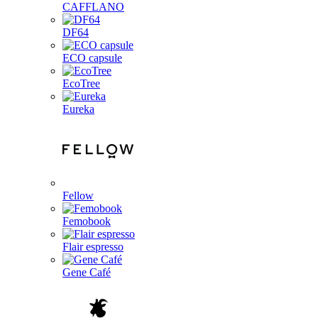
CAFFLANO
DF64
ECO capsule
EcoTree
Eureka
Fellow
Femobook
Flair espresso
Gene Café