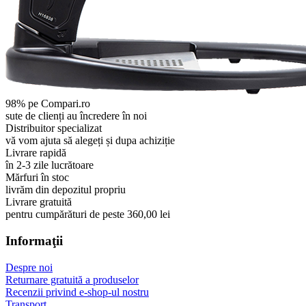
98% pe Compari.ro
sute de clienți au încredere în noi
Distribuitor specializat
vă vom ajuta să alegeți și dupa achiziție
Livrare rapidă
în 2-3 zile lucrătoare
Mărfuri în stoc
livrăm din depozitul propriu
Livrare gratuită
pentru cumpărături de peste 360,00 lei
Informaţii
Despre noi
Returnare gratuită a produselor
Recenzii privind e-shop-ul nostru
Transport