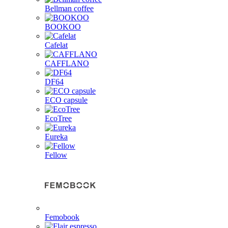
Bellman coffee
BOOKOO
Cafelat
CAFFLANO
DF64
ECO capsule
EcoTree
Eureka
Fellow
Femobook