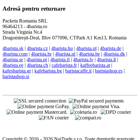
Adresă pentru returnare
Packeta Romania SRL
96464213 - 4barista.ro
Strada Virginia Nr.4
Dragomirești-Deal, Ilfov 077096, CTPark A1 Km13, Romania
4barista.sk
|
4barista.cz
|
4barista.hu
|
4barista.pl
|
4barista.de
|
4barista.com
|
4barista.hr
|
4barista.nl
|
4barista.be
|
4barista.dk
|
4barista.se
|
4barista.pt
|
4barista.fi
|
4barista.lv
|
4barista.lt
|
4barista.ee
|
4barista.ch
|
cafebarista.fr
|
kaffeebarista.at
|
kafesbarista.gr
|
kafebarista.bg
|
baristacaffe.it
|
baristashop.es
|
baristashop.si
Copyright © 2016 - 2026 NajTrade s.r.o. Toate drepturile rezervate.