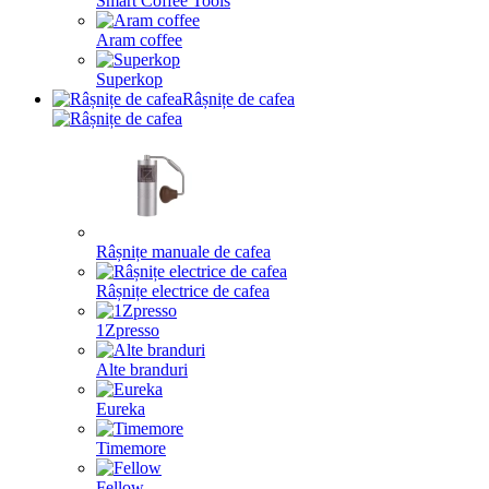
Smart Coffee Tools
Aram coffee
Superkop
Râșnițe de cafea
Râșnițe manuale de cafea
Râșnițe electrice de cafea
1Zpresso
Alte branduri
Eureka
Timemore
Fellow