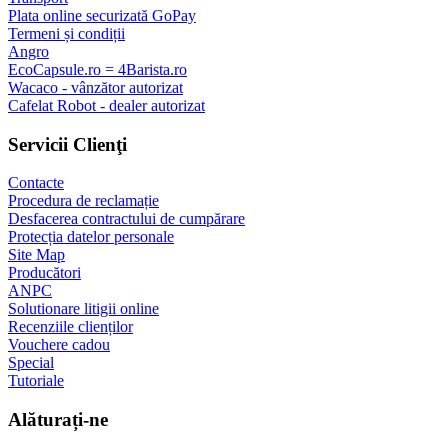
Plata online securizată GoPay
Termeni și condiții
Angro
EcoCapsule.ro = 4Barista.ro
Wacaco - vânzător autorizat
Cafelat Robot - dealer autorizat
Servicii Clienţi
Contacte
Procedura de reclamație
Desfacerea contractului de cumpărare
Protecția datelor personale
Site Map
Producători
ANPC
Solutionare litigii online
Recenziile clienților
Vouchere cadou
Special
Tutoriale
Alăturați-ne