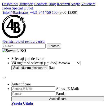
Despre noi
Transport
Contacte
Blog
Recenzii
Angro
Vouchere
cadou
Special
Outlet
info@4barista.ro
+421 944 750 100
(9:00-13:00)
4
barista
.ro
totul pentru baristi
Căutare
RO
Selectați țara de livrare
Vă rugăm să selectați țara dvs
Sau
Stai înăuntru
4barista.ro
Autentificare
Adresa E-Mail:
Parola:
Autentificare
Parola Uitata