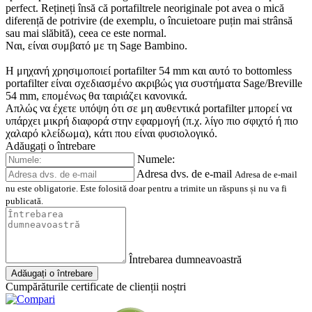
perfect. Rețineți însă că portafiltrele neoriginale pot avea o mică
diferență de potrivire (de exemplu, o încuietoare puțin mai strânsă
sau mai slăbită), ceea ce este normal.
Ναι, είναι συμβατό με τη Sage Bambino.
Η μηχανή χρησιμοποιεί portafilter 54 mm και αυτό το bottomless
portafilter είναι σχεδιασμένο ακριβώς για συστήματα Sage/Breville
54 mm, επομένως θα ταιριάζει κανονικά.
Απλώς να έχετε υπόψη ότι σε μη αυθεντικά portafilter μπορεί να
υπάρχει μικρή διαφορά στην εφαρμογή (π.χ. λίγο πιο σφιχτό ή πιο
χαλαρό κλείδωμα), κάτι που είναι φυσιολογικό.
Adăugați o întrebare
Numele:
Adresa dvs. de e-mail
Adresa de e-mail
nu este obligatorie. Este folosită doar pentru a trimite un răspuns și nu va fi
publicată.
Întrebarea dumneavoastră
Adăugați o întrebare
Cumpărăturile certificate de clienții noștri