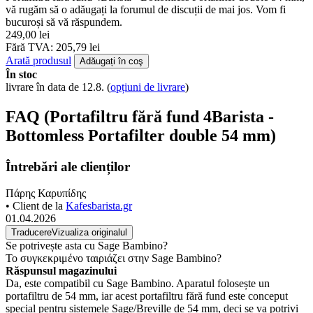
vă rugăm să o adăugați la forumul de discuții de mai jos. Vom fi
bucuroși să vă răspundem.
249,00 lei
Fără TVA: 205,79 lei
Arată produsul
Adăugați în coş
În stoc
livrare în data de 12.8.
(
opțiuni de livrare
)
FAQ (Portafiltru fără fund 4Barista -
Bottomless Portafilter double 54 mm)
Întrebări ale clienților
Πάρης Καρυπίδης
• Client de la
Kafesbarista.gr
01.04.2026
Traducere
Vizualiza originalul
Se potrivește asta cu Sage Bambino?
Το συγκεκριμένο ταιριάζει στην Sage Bambino?
Răspunsul magazinului
Da, este compatibil cu Sage Bambino. Aparatul folosește un
portafiltru de 54 mm, iar acest portafiltru fără fund este conceput
special pentru sistemele Sage/Breville de 54 mm, deci se va potrivi