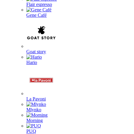
Flair espresso
Gene Café
Goat story
Hario
La Pavoni
Mlynko
Morning
PUQ