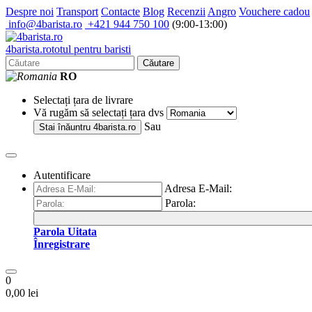
Despre noi
Transport
Contacte
Blog
Recenzii
Angro
Vouchere cadou
info@4barista.ro
+421 944 750 100
(9:00-13:00)
4
barista
.ro
totul pentru baristi
Căutare
RO
Selectați țara de livrare
Vă rugăm să selectați țara dvs
Sau
Stai înăuntru
4barista.ro
Autentificare
Adresa E-Mail:
Parola:
Parola Uitata
Înregistrare
0
0,00 lei