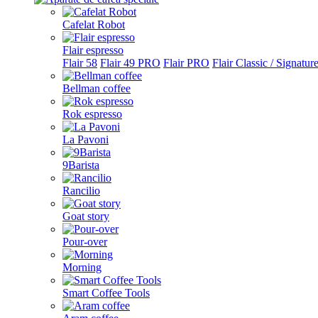
Cafelat Robot
Flair espresso
Flair 58
Flair 49 PRO
Flair PRO
Flair Classic / Signatur
Bellman coffee
Rok espresso
La Pavoni
9Barista
Rancilio
Goat story
Pour-over
Morning
Smart Coffee Tools