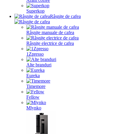
Aram coffee
Superkop
Râșnițe de cafea
Râșnițe manuale de cafea
Râșnițe electrice de cafea
1Zpresso
Alte branduri
Eureka
Timemore
Fellow
Mlynko