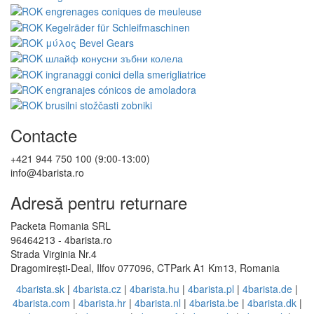
Contacte
+421 944 750 100 (9:00-13:00)
info@4barista.ro
Adresă pentru returnare
Packeta Romania SRL
96464213 - 4barista.ro
Strada Virginia Nr.4
Dragomirești-Deal, Ilfov 077096, CTPark A1 Km13, Romania
4barista.sk
|
4barista.cz
|
4barista.hu
|
4barista.pl
|
4barista.de
|
4barista.com
|
4barista.hr
|
4barista.nl
|
4barista.be
|
4barista.dk
|