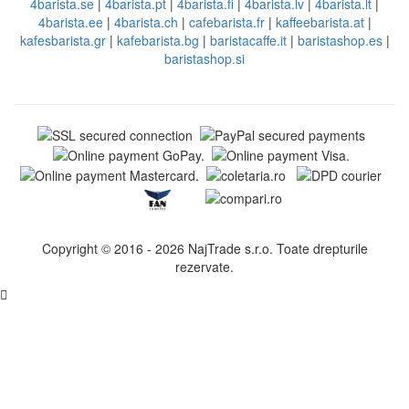
4barista.se
|
4barista.pt
|
4barista.fi
|
4barista.lv
|
4barista.lt
|
4barista.ee
|
4barista.ch
|
cafebarista.fr
|
kaffeebarista.at
|
kafesbarista.gr
|
kafebarista.bg
|
baristacaffe.it
|
baristashop.es
|
baristashop.si
Copyright © 2016 - 2026 NajTrade s.r.o. Toate drepturile
rezervate.