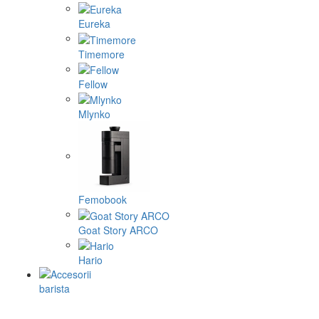
Eureka
Timemore
Fellow
Mlynko
Femobook
Goat Story ARCO
Hario