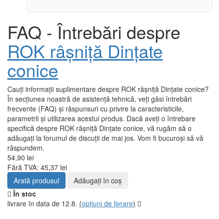
FAQ - Întrebări despre
ROK râșniță Dințate
conice
Cauți informații suplimentare despre ROK râșniță Dințate conice?
În secțiunea noastră de asistență tehnică, veți găsi întrebări
frecvente (FAQ) și răspunsuri cu privire la caracteristicile,
parametrii și utilizarea acestui produs. Dacă aveți o întrebare
specifică despre ROK râșniță Dințate conice, vă rugăm să o
adăugați la forumul de discuții de mai jos. Vom fi bucuroși să vă
răspundem.
54,90 lei
Fără TVA: 45,37 lei
Arată produsul
Adăugați în coş
În stoc
livrare în data de 12.8.
(
opțiuni de livrare
)