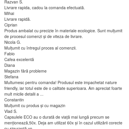
Razvan S.
Livrare rapida, cadou la comanda efectuată.
Mihai
Livrare rapidă.
Ciprian
Produs ambalat cu precizie în materiale ecologice. Sunt mulțumit
de procesul comenzi și de viteza de livrare.
Nicola G.
Mulțumit cu întregul proces al comenzii.
Fabio
Cafea excelentă
Diana
Magazin fără probleme
Stefana
Multumesc pentru comanda! Produsul este impachetat nature
friendly, iar totul este de o calitate superioara. Am apreciat foarte
mult micile detalii a ...
Constantin
Mulțumit cu produs și cu magazin
Vlad S.
Capsulele ECO au o durată de viață mai lungă precum se
menționează,50x. Deja am utilizat 60x și în cazul utilizării corecte
cu siguranță vo ...