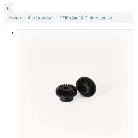
Home
Alte branduri
ROK râșniță Dințate conice