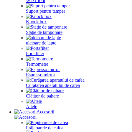
WDT tool
Suport pentru tamper
Knock box
Stație de tamponare
ulcioare de lapte
Portafilter
Termometre
Espresso mirror
Curățarea aparatului de cafea
Clătitor de pahare
Altele
Accesorii
Prăjitoarele de cafea