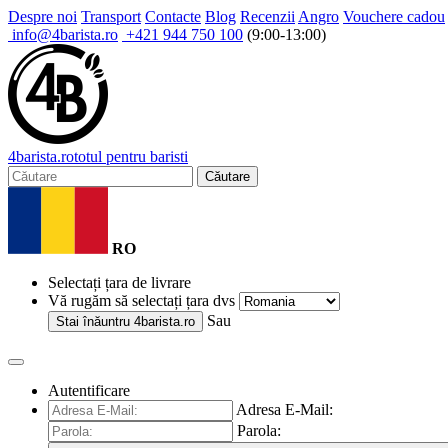
Despre noi
Transport
Contacte
Blog
Recenzii
Angro
Vouchere cadou
info@4barista.ro
+421 944 750 100
(9:00-13:00)
4
barista
.ro
totul pentru baristi
Căutare
RO
Selectați țara de livrare
Vă rugăm să selectați țara dvs
Sau
Stai înăuntru
4barista.ro
Autentificare
Adresa E-Mail:
Parola: