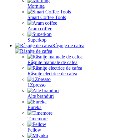
Morning
Smart Coffee Tools
Aram coffee
Superkop
Râșnițe de cafea
Râșnițe manuale de cafea
Râșnițe electrice de cafea
1Zpresso
Alte branduri
Eureka
Timemore
Fellow