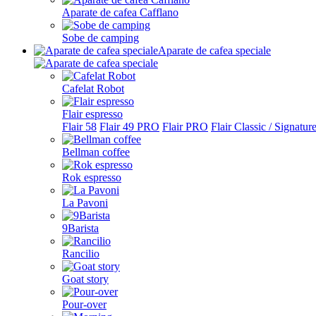
Aparate de cafea Cafflano
Sobe de camping
Aparate de cafea speciale
Cafelat Robot
Flair espresso
Flair 58
Flair 49 PRO
Flair PRO
Flair Classic / Signatur
Bellman coffee
Rok espresso
La Pavoni
9Barista
Rancilio
Goat story
Pour-over