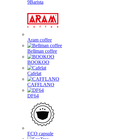
9Barista
Aram coffee
Bellman coffee
BOOKOO
Cafelat
CAFFLANO
DF64
ECO capsule