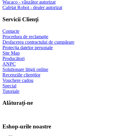
Wacaco - vânzător autorizat
Cafelat Robot - dealer autorizat
Servicii Clienţi
Contacte
Procedura de reclamație
Desfacerea contractului de cumpărare
Protecția datelor personale
Site Map
Producători
ANPC
Solutionare litigii online
Recenziile clienților
Vouchere cadou
Special
Tutoriale
Alăturați-ne
Eshop-urile noastre