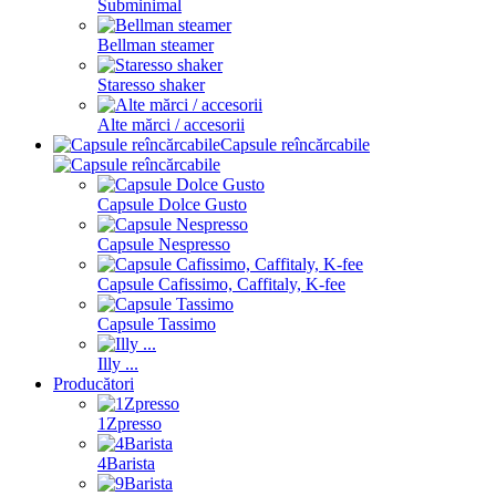
Subminimal
Bellman steamer
Staresso shaker
Alte mărci / accesorii
Capsule reîncărcabile
Capsule Dolce Gusto
Capsule Nespresso
Capsule Cafissimo, Caffitaly, K-fee
Capsule Tassimo
Illy ...
Producători
1Zpresso
4Barista