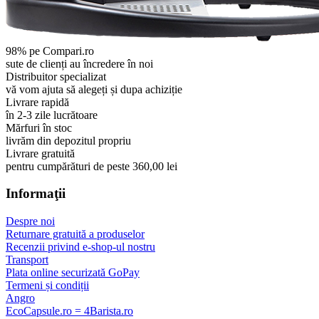
98% pe Compari.ro
sute de clienți au încredere în noi
Distribuitor specializat
vă vom ajuta să alegeți și dupa achiziție
Livrare rapidă
în 2-3 zile lucrătoare
Mărfuri în stoc
livrăm din depozitul propriu
Livrare gratuită
pentru cumpărături de peste 360,00 lei
Informaţii
Despre noi
Returnare gratuită a produselor
Recenzii privind e-shop-ul nostru
Transport
Plata online securizată GoPay
Termeni și condiții
Angro
EcoCapsule.ro = 4Barista.ro