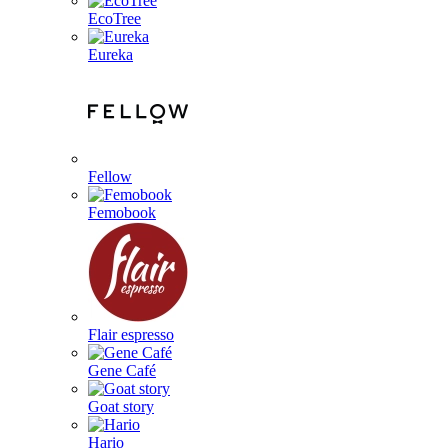
EcoTree
Eureka
Fellow
Femobook
Flair espresso
Gene Café
Goat story
Hario