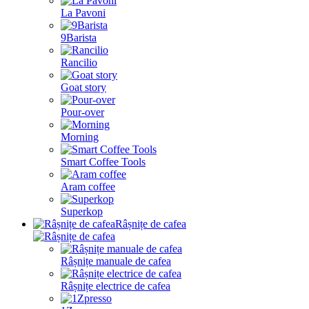
La Pavoni
9Barista
Rancilio
Goat story
Pour-over
Morning
Smart Coffee Tools
Aram coffee
Superkop
Râșnițe de cafea
Râșnițe manuale de cafea
Râșnițe electrice de cafea