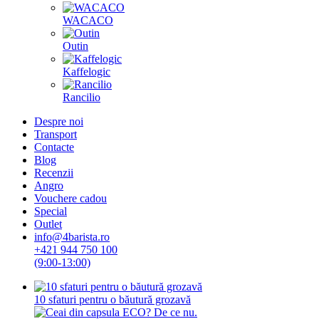
WACACO
Outin
Kaffelogic
Rancilio
Despre noi
Transport
Contacte
Blog
Recenzii
Angro
Vouchere cadou
Special
Outlet
info@4barista.ro
+421 944 750 100
(9:00-13:00)
10 sfaturi pentru o băutură grozavă