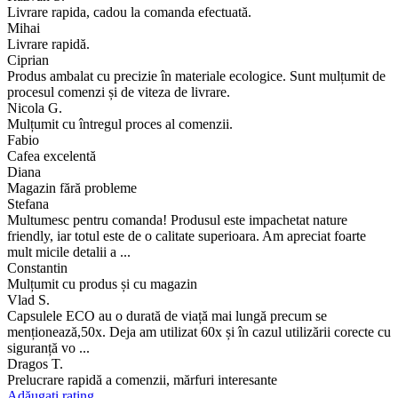
Livrare rapida, cadou la comanda efectuată.
Mihai
Livrare rapidă.
Ciprian
Produs ambalat cu precizie în materiale ecologice. Sunt mulțumit de
procesul comenzi și de viteza de livrare.
Nicola G.
Mulțumit cu întregul proces al comenzii.
Fabio
Cafea excelentă
Diana
Magazin fără probleme
Stefana
Multumesc pentru comanda! Produsul este impachetat nature
friendly, iar totul este de o calitate superioara. Am apreciat foarte
mult micile detalii a ...
Constantin
Mulțumit cu produs și cu magazin
Vlad S.
Capsulele ECO au o durată de viață mai lungă precum se
menționează,50x. Deja am utilizat 60x și în cazul utilizării corecte cu
siguranță vo ...
Dragos T.
Prelucrare rapidă a comenzii, mărfuri interesante
Adăugați rating