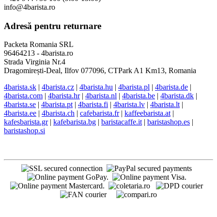
info@4barista.ro
Adresă pentru returnare
Packeta Romania SRL
96464213 - 4barista.ro
Strada Virginia Nr.4
Dragomirești-Deal, Ilfov 077096, CTPark A1 Km13, Romania
4barista.sk
|
4barista.cz
|
4barista.hu
|
4barista.pl
|
4barista.de
|
4barista.com
|
4barista.hr
|
4barista.nl
|
4barista.be
|
4barista.dk
|
4barista.se
|
4barista.pt
|
4barista.fi
|
4barista.lv
|
4barista.lt
|
4barista.ee
|
4barista.ch
|
cafebarista.fr
|
kaffeebarista.at
|
kafesbarista.gr
|
kafebarista.bg
|
baristacaffe.it
|
baristashop.es
|
baristashop.si