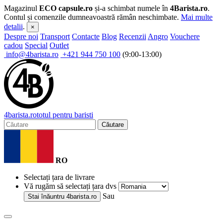
Magazinul
ECO capsule.ro
și-a schimbat numele în
4Barista.ro
.
Contul și comenzile dumneavoastră rămân neschimbate.
Mai multe
detalii
.
×
Despre noi
Transport
Contacte
Blog
Recenzii
Angro
Vouchere
cadou
Special
Outlet
info@4barista.ro
+421 944 750 100
(9:00-13:00)
4
barista
.ro
totul pentru baristi
Căutare
RO
Selectați țara de livrare
Vă rugăm să selectați țara dvs
Sau
Stai înăuntru
4barista.ro