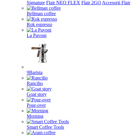
Signature
Flair NEO FLEX
Flair 2GO
Accesorii Flair
Bellman coffee
Rok espresso
La Pavoni
9Barista
Rancilio
Goat story
Pour-over
Morning
Smart Coffee Tools