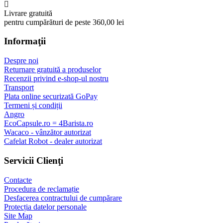
Livrare gratuită
pentru cumpărături de peste 360,00 lei
Informaţii
Despre noi
Returnare gratuită a produselor
Recenzii privind e-shop-ul nostru
Transport
Plata online securizată GoPay
Termeni și condiții
Angro
EcoCapsule.ro = 4Barista.ro
Wacaco - vânzător autorizat
Cafelat Robot - dealer autorizat
Servicii Clienţi
Contacte
Procedura de reclamație
Desfacerea contractului de cumpărare
Protecția datelor personale
Site Map