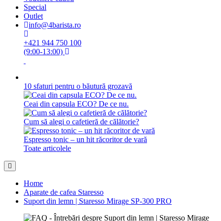
Special
Outlet
info@4barista.ro
+421 944 750 100
(9:00-13:00)
10 sfaturi pentru o băutură grozavă
Ceai din capsula ECO? De ce nu.
Cum să alegi o cafetieră de călătorie?
Espresso tonic – un hit răcoritor de vară
Toate articolele
Home
Aparate de cafea Staresso
Suport din lemn | Staresso Mirage SP-300 PRO