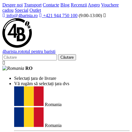
Despre noi
Transport
Contacte
Blog
Recenzii
Angro
Vouchere
cadou
Special
Outlet
info@4barista.ro
+421 944 750 100
(9:00-13:00)
4
barista
.ro
totul pentru baristi
Căutare
RO
Selectați țara de livrare
Vă rugăm să selectați țara dvs
Romania
Romania