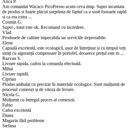
Anca P.
Am comandat Wacaco PicoPresso acum ceva timp. Super incantata
de produs si foarte placut surprinsa de faptul ca a sosit foooarte rapid
si ca era extra ...
Cosmin G.
Super , totul este ok. Recomand cu incredere.
Vlad
Produsele de calitate impecabila iar serviciile ireprosabile.
Elena
Capsulă excelentă, este ecologică, ușor de întreținut și cu timpul veți
simți cu siguranță compensare în portofel, deoarece prețul este m ...
Razvan S.
Livrare rapida, cadou la comanda efectuată.
Mihai
Livrare rapidă.
Ciprian
Produs ambalat cu precizie în materiale ecologice. Sunt mulțumit de
procesul comenzi și de viteza de livrare.
Nicola G.
Mulțumit cu întregul proces al comenzii.
Fabio
Cafea excelentă
Diana
Magazin fără probleme
Stefana