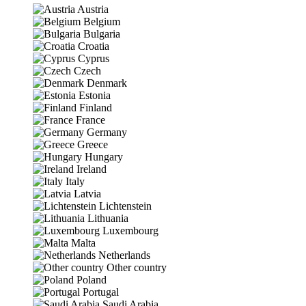
Austria
Belgium
Bulgaria
Croatia
Cyprus
Czech
Denmark
Estonia
Finland
France
Germany
Greece
Hungary
Ireland
Italy
Latvia
Lichtenstein
Lithuania
Luxembourg
Malta
Netherlands
Other country
Poland
Portugal
Saudi Arabia