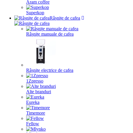
Aram coffee
Superkop
Râșnițe de cafea
Râșnițe manuale de cafea
Râșnițe electrice de cafea
1Zpresso
Alte branduri
Eureka
Timemore
Fellow