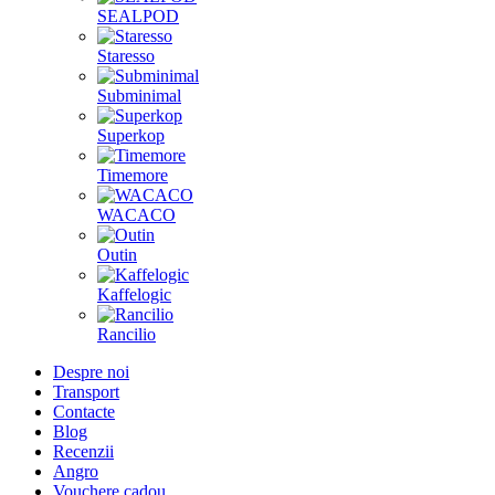
SEALPOD
Staresso
Subminimal
Superkop
Timemore
WACACO
Outin
Kaffelogic
Rancilio
Despre noi
Transport
Contacte
Blog
Recenzii
Angro
Vouchere cadou