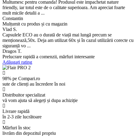
Multumesc pentru comanda! Produsul este impachetat nature
friendly, iar totul este de o calitate superioara. Am apreciat foarte
mult micile detalii a ...
Constantin
Mulțumit cu produs și cu magazin
Vlad S.
Capsulele ECO au o durată de viață mai lungă precum se
menționează,50x. Deja am utilizat 60x și în cazul utilizării corecte cu
siguranță vo ...
Dragos T.
Prelucrare rapidă a comenzii, mărfuri interesante
Adăugați rating
98% pe Compari.ro
sute de clienți au încredere în noi
Distribuitor specializat
vă vom ajuta să alegeți și dupa achiziție
Livrare rapidă
în 2-3 zile lucrătoare
Mărfuri în stoc
livrăm din depozitul propriu