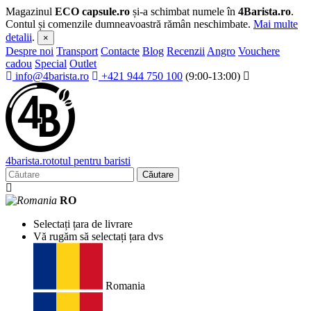
Magazinul
ECO capsule.ro
și-a schimbat numele în
4Barista.ro
.
Contul și comenzile dumneavoastră rămân neschimbate.
Mai multe
detalii
.
×
Despre noi
Transport
Contacte
Blog
Recenzii
Angro
Vouchere
cadou
Special
Outlet
info@4barista.ro
+421 944 750 100
(9:00-13:00)
4
barista
.ro
totul pentru baristi
Căutare
RO
Selectați țara de livrare
Vă rugăm să selectați țara dvs
Romania