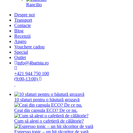
Rancilio
Despre noi
Transport
Contacte
Blog
Recenzii
Angro
Vouchere cadou
Special
Outlet
info@4barista.ro
+421 944 750 100
(9:00-13:00)
10 sfaturi pentru o băutură grozavă
Ceai din capsula ECO? De ce nu.
Cum să alegi o cafetieră de călătorie?
Espresso tonic – un hit răcoritor de vară