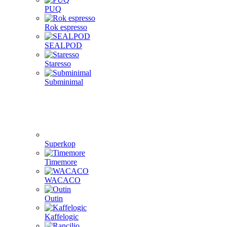
PUQ
Rok espresso
SEALPOD
Staresso
Subminimal
Superkop
Timemore
WACACO
Outin
Kaffelogic