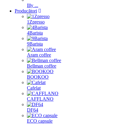
Illy ...
Producători
1Zpresso
4Barista
9Barista
Aram coffee
Bellman coffee
BOOKOO
Cafelat
CAFFLANO
DF64
ECO capsule