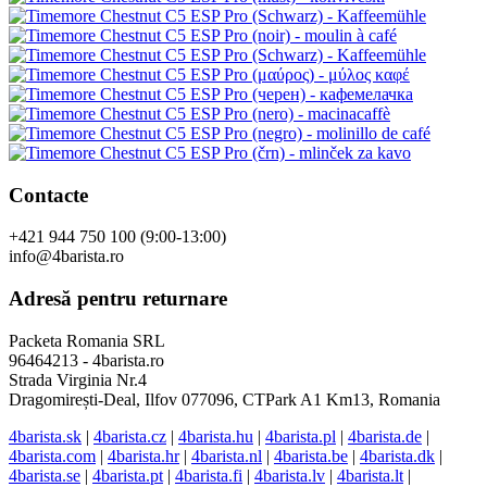
Contacte
+421 944 750 100 (9:00-13:00)
info@4barista.ro
Adresă pentru returnare
Packeta Romania SRL
96464213 - 4barista.ro
Strada Virginia Nr.4
Dragomirești-Deal, Ilfov 077096, CTPark A1 Km13, Romania
4barista.sk
|
4barista.cz
|
4barista.hu
|
4barista.pl
|
4barista.de
|
4barista.com
|
4barista.hr
|
4barista.nl
|
4barista.be
|
4barista.dk
|
4barista.se
|
4barista.pt
|
4barista.fi
|
4barista.lv
|
4barista.lt
|