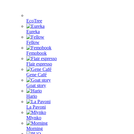
EcoTree
Eureka
Fellow
Femobook
Flair espresso
Gene Café
Goat story
Hario
La Pavoni
Mlynko
Morning