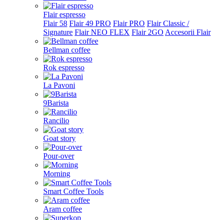
Flair espresso
Flair 58
Flair 49 PRO
Flair PRO
Flair Classic /
Signature
Flair NEO FLEX
Flair 2GO
Accesorii Flair
Bellman coffee
Rok espresso
La Pavoni
9Barista
Rancilio
Goat story
Pour-over
Morning
Smart Coffee Tools
Aram coffee