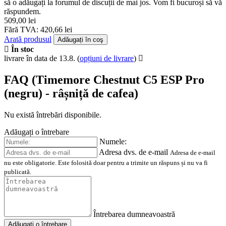
să o adăugați la forumul de discuții de mai jos. Vom fi bucuroși să vă
răspundem.
509,00 lei
Fără TVA: 420,66 lei
Arată produsul
Adăugați în coş
În stoc
livrare în data de 13.8.
(
opțiuni de livrare
)
FAQ (Timemore Chestnut C5 ESP Pro
(negru) - râșniță de cafea)
Nu există întrebări disponibile.
Adăugați o întrebare
Numele:
Adresa dvs. de e-mail
Adresa de e-mail
nu este obligatorie. Este folosită doar pentru a trimite un răspuns și nu va fi
publicată.
Întrebarea dumneavoastră
Adăugați o întrebare