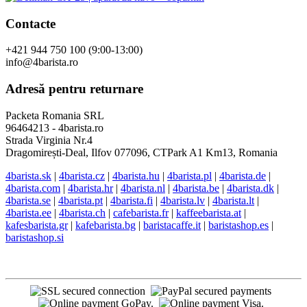
Contacte
+421 944 750 100 (9:00-13:00)
info@4barista.ro
Adresă pentru returnare
Packeta Romania SRL
96464213 - 4barista.ro
Strada Virginia Nr.4
Dragomirești-Deal, Ilfov 077096, CTPark A1 Km13, Romania
4barista.sk
|
4barista.cz
|
4barista.hu
|
4barista.pl
|
4barista.de
|
4barista.com
|
4barista.hr
|
4barista.nl
|
4barista.be
|
4barista.dk
|
4barista.se
|
4barista.pt
|
4barista.fi
|
4barista.lv
|
4barista.lt
|
4barista.ee
|
4barista.ch
|
cafebarista.fr
|
kaffeebarista.at
|
kafesbarista.gr
|
kafebarista.bg
|
baristacaffe.it
|
baristashop.es
|
baristashop.si