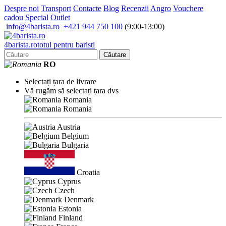
Despre noi
Transport
Contacte
Blog
Recenzii
Angro
Vouchere
cadou
Special
Outlet
info@4barista.ro
+421 944 750 100
(9:00-13:00)
4
barista
.ro
totul pentru baristi
Căutare
RO
Selectați țara de livrare
Vă rugăm să selectați țara dvs
Romania
Romania
Austria
Belgium
Bulgaria
Croatia
Cyprus
Czech
Denmark
Estonia
Finland