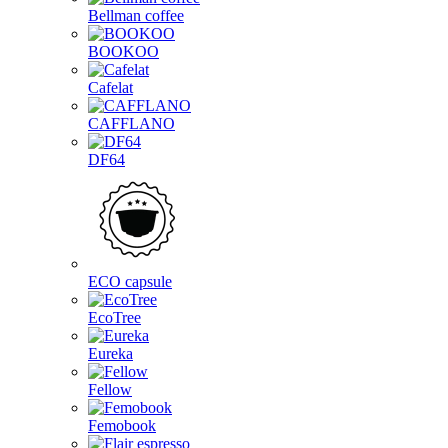
Bellman coffee
BOOKOO
Cafelat
CAFFLANO
DF64
ECO capsule
EcoTree
Eureka
Fellow
Femobook