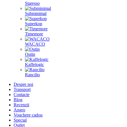
Staresso
Subminimal
Superkop
Timemore
WACACO
Outin
Kaffelogic
Rancilio
Despre noi
Transport
Contacte
Blog
Recenzii
Angro
Vouchere cadou
Special
Outlet