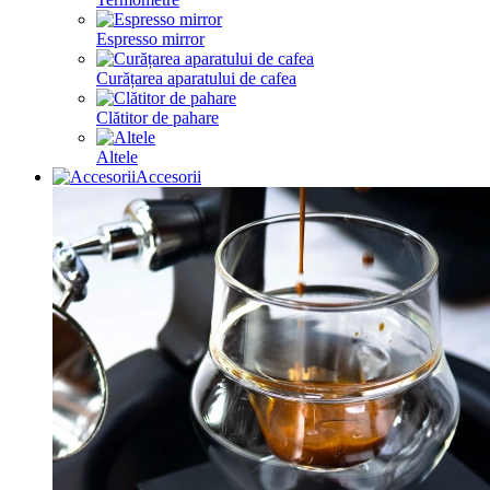
Espresso mirror
Curățarea aparatului de cafea
Clătitor de pahare
Altele
Accesorii