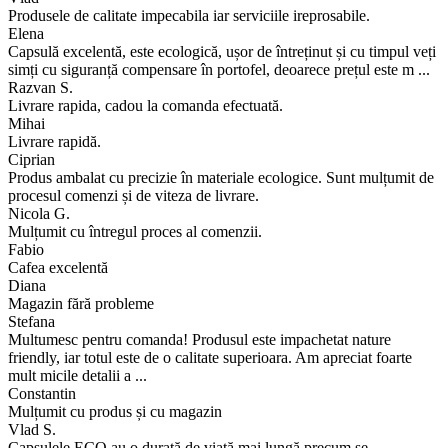
Produsele de calitate impecabila iar serviciile ireprosabile.
Elena
Capsulă excelentă, este ecologică, ușor de întreținut și cu timpul veți
simți cu siguranță compensare în portofel, deoarece prețul este m ...
Razvan S.
Livrare rapida, cadou la comanda efectuată.
Mihai
Livrare rapidă.
Ciprian
Produs ambalat cu precizie în materiale ecologice. Sunt mulțumit de
procesul comenzi și de viteza de livrare.
Nicola G.
Mulțumit cu întregul proces al comenzii.
Fabio
Cafea excelentă
Diana
Magazin fără probleme
Stefana
Multumesc pentru comanda! Produsul este impachetat nature
friendly, iar totul este de o calitate superioara. Am apreciat foarte
mult micile detalii a ...
Constantin
Mulțumit cu produs și cu magazin
Vlad S.
Capsulele ECO au o durată de viață mai lungă precum se