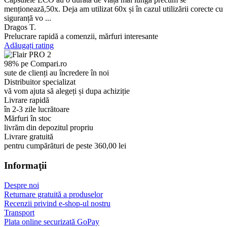
menționează,50x. Deja am utilizat 60x și în cazul utilizării corecte cu
siguranță vo ...
Dragos T.
Prelucrare rapidă a comenzii, mărfuri interesante
Adăugați rating
98% pe Compari.ro
sute de clienți au încredere în noi
Distribuitor specializat
vă vom ajuta să alegeți și dupa achiziție
Livrare rapidă
în 2-3 zile lucrătoare
Mărfuri în stoc
livrăm din depozitul propriu
Livrare gratuită
pentru cumpărături de peste 360,00 lei
Informaţii
Despre noi
Returnare gratuită a produselor
Recenzii privind e-shop-ul nostru
Transport
Plata online securizată GoPay