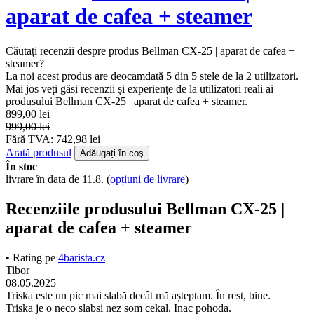
aparat de cafea + steamer
Căutați recenzii despre produs Bellman CX-25 | aparat de cafea +
steamer?
La noi acest produs are deocamdată 5 din 5 stele de la 2 utilizatori.
Mai jos veți găsi recenzii și experiențe de la utilizatori reali ai
produsului Bellman CX-25 | aparat de cafea + steamer.
899,00 lei
999,00 lei
Fără TVA: 742,98 lei
Arată produsul
Adăugați în coş
În stoc
livrare în data de 11.8.
(
opțiuni de livrare
)
Recenziile produsului Bellman CX-25 |
aparat de cafea + steamer
• Rating pe
4barista.cz
Tibor
08.05.2025
Triska este un pic mai slabă decât mă așteptam. În rest, bine.
Triska je o neco slabsi nez som cekal. Inac pohoda.