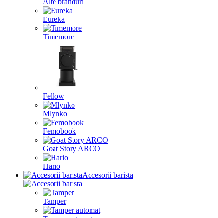
Alte branduri
Eureka
Timemore
Fellow
Mlynko
Femobook
Goat Story ARCO
Hario
Accesorii barista
Tamper