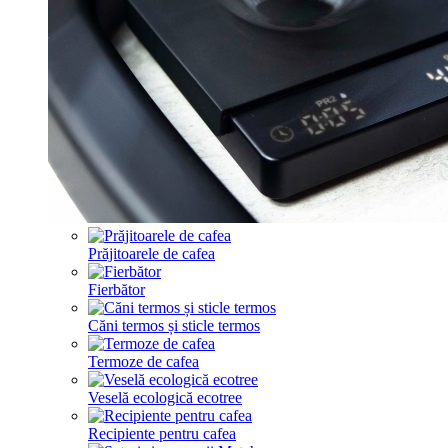
Prăjitoarele de cafea
Fierbător
Căni termos și sticle termos
Termoze de cafea
Veselă ecologică ecotree
Recipiente pentru cafea