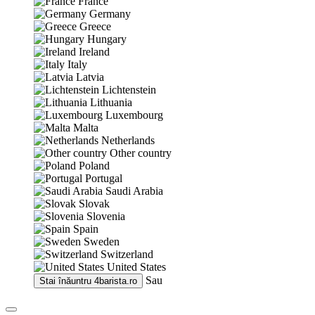
France
Germany
Greece
Hungary
Ireland
Italy
Latvia
Lichtenstein
Lithuania
Luxembourg
Malta
Netherlands
Other country
Poland
Portugal
Saudi Arabia
Slovak
Slovenia
Spain
Sweden
Switzerland
United States
Sau
Stai înăuntru
4barista.ro