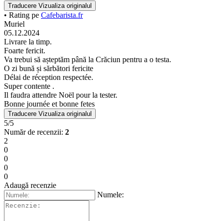
Traducere
Vizualiza originalul
• Rating pe
Cafebarista.fr
Muriel
05.12.2024
Livrare la timp.
Foarte fericit.
Va trebui să așteptăm până la Crăciun pentru a o testa.
O zi bună și sărbători fericite
Délai de réception respectée.
Super contente .
Il faudra attendre Noël pour la tester.
Bonne journée et bonne fetes
Traducere
Vizualiza originalul
5/5
Număr de recenzii:
2
2
0
0
0
0
Adaugă recenzie
Numele: