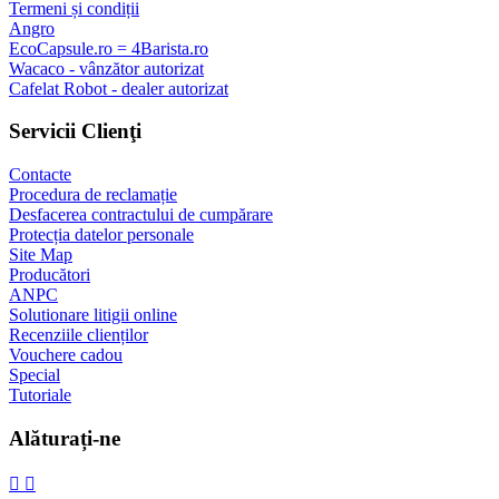
Termeni și condiții
Angro
EcoCapsule.ro = 4Barista.ro
Wacaco - vânzător autorizat
Cafelat Robot - dealer autorizat
Servicii Clienţi
Contacte
Procedura de reclamație
Desfacerea contractului de cumpărare
Protecția datelor personale
Site Map
Producători
ANPC
Solutionare litigii online
Recenziile clienților
Vouchere cadou
Special
Tutoriale
Alăturați-ne