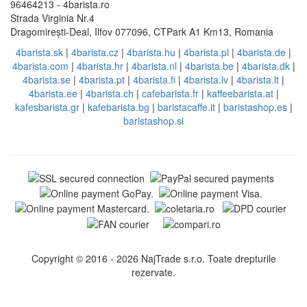
96464213 - 4barista.ro
Strada Virginia Nr.4
Dragomirești-Deal, Ilfov 077096, CTPark A1 Km13, Romania
4barista.sk
|
4barista.cz
|
4barista.hu
|
4barista.pl
|
4barista.de
|
4barista.com
|
4barista.hr
|
4barista.nl
|
4barista.be
|
4barista.dk
|
4barista.se
|
4barista.pt
|
4barista.fi
|
4barista.lv
|
4barista.lt
|
4barista.ee
|
4barista.ch
|
cafebarista.fr
|
kaffeebarista.at
|
kafesbarista.gr
|
kafebarista.bg
|
baristacaffe.it
|
baristashop.es
|
baristashop.si
Copyright © 2016 - 2026 NajTrade s.r.o. Toate drepturile
rezervate.