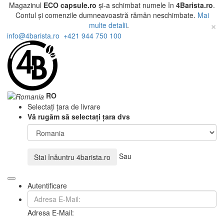
Magazinul
ECO capsule.ro
și-a schimbat numele în
4Barista.ro
.
Contul și comenzile dumneavoastră rămân neschimbate.
Mai
×
multe detalii
.
info@4barista.ro
+421 944 750 100
RO
Selectați țara de livrare
Vă rugăm să selectați țara dvs
Sau
Stai înăuntru
4barista.ro
Autentificare
Adresa E-Mail: