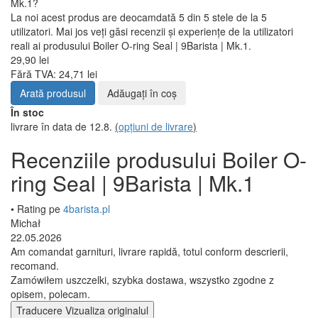
Mk.1?
La noi acest produs are deocamdată 5 din 5 stele de la 5
utilizatori. Mai jos veți găsi recenzii și experiențe de la utilizatori
reali ai produsului Boiler O-ring Seal | 9Barista | Mk.1.
29,90 lei
Fără TVA: 24,71 lei
Arată produsul
Adăugați în coş
În stoc
livrare în data de 12.8.
(
opțiuni de livrare
)
Recenziile produsului Boiler O-
ring Seal | 9Barista | Mk.1
• Rating pe
4barista.pl
Michał
22.05.2026
Am comandat garnituri, livrare rapidă, totul conform descrierii,
recomand.
Zamówiłem uszczelki, szybka dostawa, wszystko zgodne z
opisem, polecam.
Traducere
Vizualiza originalul