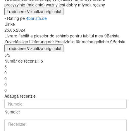
precyzyjnie (mielenie) ważny jest dobry młynek ręczny
Traducere
Vizualiza originalul
• Rating pe
4barista.de
Ulrike
25.05.2024
Livrare fiabilă a pieselor de schimb pentru iubitul meu 9Barista
Zuverlässige Lieferung der Ersatzteile für meine geliebte 9Barista
Traducere
Vizualiza originalul
5/5
Număr de recenzii:
5
5
0
0
0
0
Adaugă recenzie
Numele: