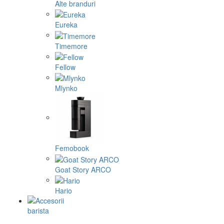
Alte branduri
Eureka
Timemore
Fellow
Mlynko
Femobook
Goat Story ARCO
Hario