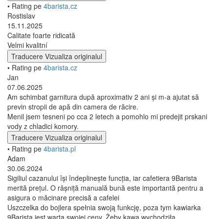
• Rating pe
4barista.cz
Rostislav
15.11.2025
Calitate foarte ridicată
Velmi kvalitní
Traducere
Vizualiza originalul
• Rating pe
4barista.cz
Jan
07.06.2025
Am schimbat garnitura după aproximativ 2 ani și m-a ajutat să
previn stropii de apă din camera de răcire.
Menil jsem tesneni po cca 2 letech a pomohlo mi predejit prskani
vody z chladici komory.
Traducere
Vizualiza originalul
• Rating pe
4barista.pl
Adam
30.06.2024
Sigiliul cazanului își îndeplinește funcția, iar cafetiera 9Barista
merită prețul. O râșniță manuală bună este importantă pentru a
asigura o măcinare precisă a cafelei
Uszczelka do bojlera spełnia swoją funkcję, poza tym kawiarka
9Barista jest warta swojej ceny. Żeby kawa wychodziła