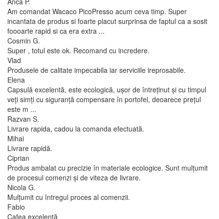
Anca P.
Am comandat Wacaco PicoPresso acum ceva timp. Super
incantata de produs si foarte placut surprinsa de faptul ca a sosit
foooarte rapid si ca era extra ...
Cosmin G.
Super , totul este ok. Recomand cu incredere.
Vlad
Produsele de calitate impecabila iar serviciile ireprosabile.
Elena
Capsulă excelentă, este ecologică, ușor de întreținut și cu timpul
veți simți cu siguranță compensare în portofel, deoarece prețul
este m ...
Razvan S.
Livrare rapida, cadou la comanda efectuată.
Mihai
Livrare rapidă.
Ciprian
Produs ambalat cu precizie în materiale ecologice. Sunt mulțumit
de procesul comenzi și de viteza de livrare.
Nicola G.
Mulțumit cu întregul proces al comenzii.
Fabio
Cafea excelentă