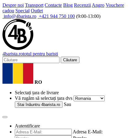
Despre noi
Transport
Contacte
Blog
Recenzii
Angro
Vouchere
cadou
Special
Outlet
info@4barista.ro
+421 944 750 100
(9:00-13:00)
4
barista
.ro
totul pentru baristi
Căutare
RO
Selectați țara de livrare
Vă rugăm să selectați țara dvs
Sau
Stai înăuntru
4barista.ro
Autentificare
Adresa E-Mail: