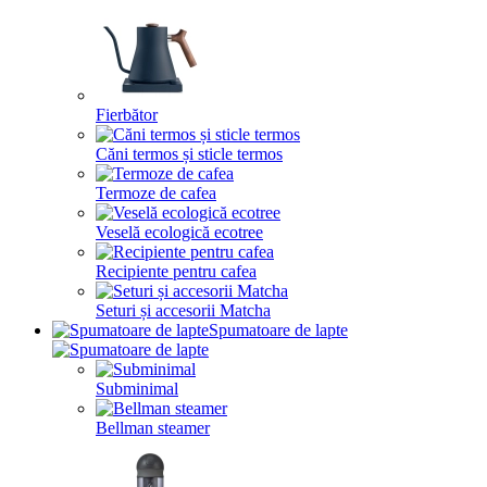
Fierbător
Căni termos și sticle termos
Termoze de cafea
Veselă ecologică ecotree
Recipiente pentru cafea
Seturi și accesorii Matcha
Spumatoare de lapte
Subminimal
Bellman steamer