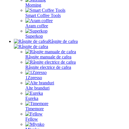
Morning
Smart Coffee Tools
Aram coffee
Superkop
Râșnițe de cafea
Râșnițe manuale de cafea
Râșnițe electrice de cafea
1Zpresso
Alte branduri
Eureka
Timemore
Fellow