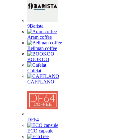
9Barista
Aram coffee
Bellman coffee
BOOKOO
Cafelat
CAFFLANO
DF64
ECO capsule