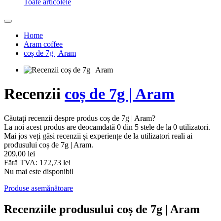
10 sfaturi pentru o băutură grozavă
Ceai din capsula ECO? De ce nu.
Cum să alegi o cafetieră de călătorie?
Espresso tonic – un hit răcoritor de vară
Toate articolele
Home
Aram coffee
coș de 7g | Aram