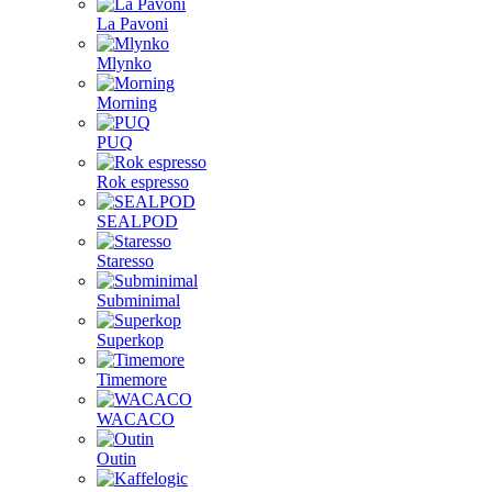
La Pavoni
Mlynko
Morning
PUQ
Rok espresso
SEALPOD
Staresso
Subminimal
Superkop
Timemore
WACACO
Outin