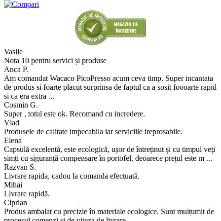
Adaugă recenzie
Numele:
Recenzie:
Imagini (opțional)
+
Notă:
Adaugă recenzie
Cumpărăturile certificate de clienții noștri
Vasile
Nota 10 pentru servici și produse
Anca P.
Am comandat Wacaco PicoPresso acum ceva timp. Super incantata