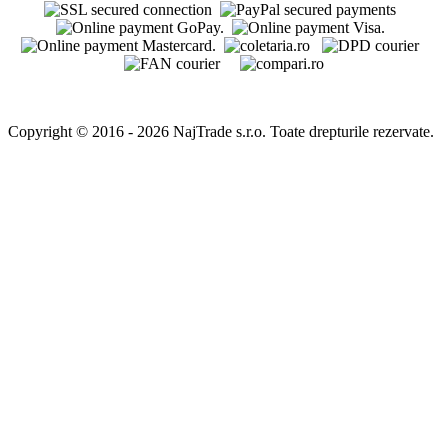
Adresă pentru returnare
Packeta Romania SRL
96464213 - 4barista.ro
Strada Virginia Nr.4
Dragomirești-Deal, Ilfov 077096, CTPark A1 Km13, Romania
4barista.sk
|
4barista.cz
|
4barista.hu
|
4barista.pl
|
4barista.de
|
4barista.com
|
4barista.hr
|
4barista.nl
|
4barista.be
|
4barista.dk
|
4barista.se
|
4barista.pt
|
4barista.fi
|
4barista.lv
|
4barista.lt
|
4barista.ee
|
4barista.ch
|
cafebarista.fr
|
kaffeebarista.at
|
kafesbarista.gr
|
kafebarista.bg
|
baristacaffe.it
|
baristashop.es
|
baristashop.si
Copyright © 2016 - 2026 NajTrade s.r.o. Toate drepturile rezervate.