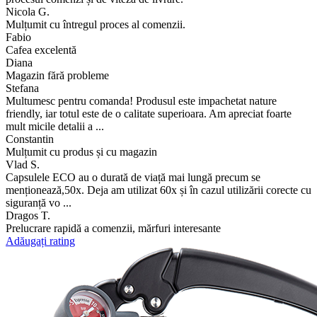
de produs si foarte placut surprinsa de faptul ca a sosit foooarte rapid
si ca era extra ...
Cosmin G.
Super , totul este ok. Recomand cu incredere.
Vlad
Produsele de calitate impecabila iar serviciile ireprosabile.
Elena
Capsulă excelentă, este ecologică, ușor de întreținut și cu timpul veți
simți cu siguranță compensare în portofel, deoarece prețul este m ...
Razvan S.
Livrare rapida, cadou la comanda efectuată.
Mihai
Livrare rapidă.
Ciprian
Produs ambalat cu precizie în materiale ecologice. Sunt mulțumit de
procesul comenzi și de viteza de livrare.
Nicola G.
Mulțumit cu întregul proces al comenzii.
Fabio
Cafea excelentă
Diana
Magazin fără probleme
Stefana
Multumesc pentru comanda! Produsul este impachetat nature
friendly, iar totul este de o calitate superioara. Am apreciat foarte