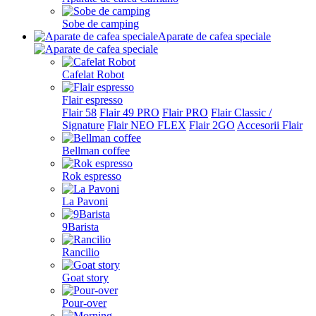
Sobe de camping
Aparate de cafea speciale
Cafelat Robot
Flair espresso
Flair 58
Flair 49 PRO
Flair PRO
Flair Classic /
Signature
Flair NEO FLEX
Flair 2GO
Accesorii Flair
Bellman coffee
Rok espresso
La Pavoni
9Barista
Rancilio
Goat story
Pour-over