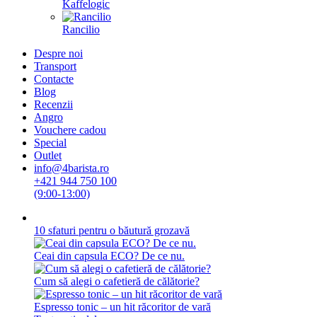
Kaffelogic
Rancilio
Despre noi
Transport
Contacte
Blog
Recenzii
Angro
Vouchere cadou
Special
Outlet
info@4barista.ro
+421 944 750 100
(9:00-13:00)