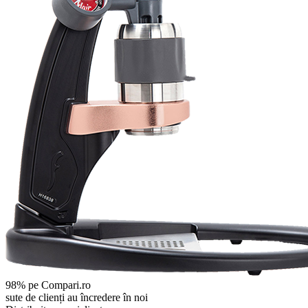
mult micile detalii a ...
Constantin
Mulțumit cu produs și cu magazin
Vlad S.
Capsulele ECO au o durată de viață mai lungă precum se
menționează,50x. Deja am utilizat 60x și în cazul utilizării corecte cu
siguranță vo ...
Dragos T.
Prelucrare rapidă a comenzii, mărfuri interesante
Adăugați rating