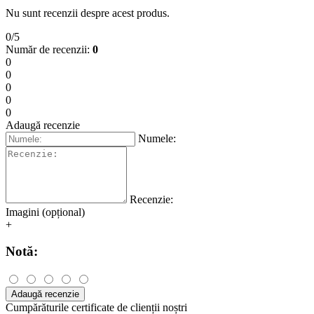
Recenzii
coș de 7g | Aram
Căutați recenzii despre produs coș de 7g | Aram?
La noi acest produs are deocamdată 0 din 5 stele de la 0 utilizatori.
Mai jos veți găsi recenzii și experiențe de la utilizatori reali ai
produsului coș de 7g | Aram.
209,00 lei
Fără TVA: 172,73 lei
Nu mai este disponibil
Produse asemănătoare
Recenziile produsului coș de 7g | Aram
Nu sunt recenzii despre acest produs.
0/5
Număr de recenzii:
0
0
0
0
0
0