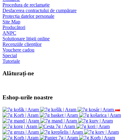
Informaţii
Despre noi
Returnare gratuită a produselor
Recenzii privind e-shop-ul nostru
Transport
Plata online securizată GoPay
Termeni și condiții
Angro
EcoCapsule.ro = 4Barista.ro
Wacaco - vânzător autorizat
Cafelat Robot - dealer autorizat
Servicii Clienţi
Contacte
Procedura de reclamație
Desfacerea contractului de cumpărare
Protecția datelor personale
Site Map
Producători
ANPC
Solutionare litigii online
Recenziile clienților
Vouchere cadou