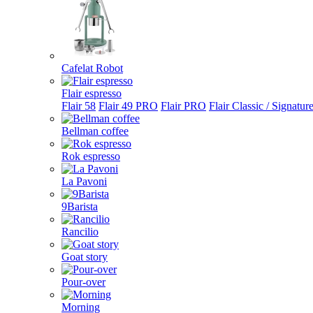
Cafelat Robot
Flair espresso
Flair 58
Flair 49 PRO
Flair PRO
Flair Classic / Signatur
Bellman coffee
Rok espresso
La Pavoni
9Barista
Rancilio
Goat story
Pour-over
Morning