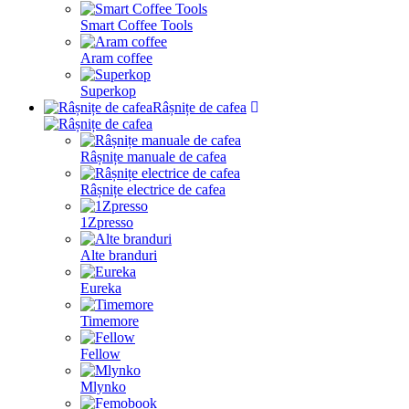
Smart Coffee Tools
Aram coffee
Superkop
Râșnițe de cafea
Râșnițe manuale de cafea
Râșnițe electrice de cafea
1Zpresso
Alte branduri
Eureka
Timemore
Fellow
Mlynko