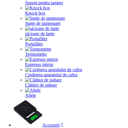
Suport pentru tamper
Knock box
Stație de tamponare
ulcioare de lapte
Portafilter
Termometre
Espresso mirror
Curățarea aparatului de cafea
Clătitor de pahare
Altele
Accesorii