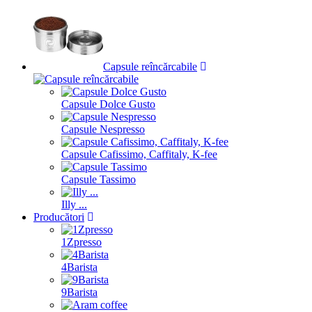
Capsule reîncărcabile
Capsule Dolce Gusto
Capsule Nespresso
Capsule Cafissimo, Caffitaly, K-fee
Capsule Tassimo
Illy ...
Producători
1Zpresso
4Barista
9Barista