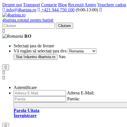
Despre noi
Transport
Contacte
Blog
Recenzii
Angro
Vouchere cadou
info@4barista.ro
+421 944 750 100
(9:00-13:00)
4
barista
.ro
totul pentru baristi
Căutare
RO
Selectați țara de livrare
Vă rugăm să selectați țara dvs
Sau
Stai înăuntru
4barista.ro
Autentificare
Adresa E-Mail:
Parola:
Parola Uitata
Înregistrare