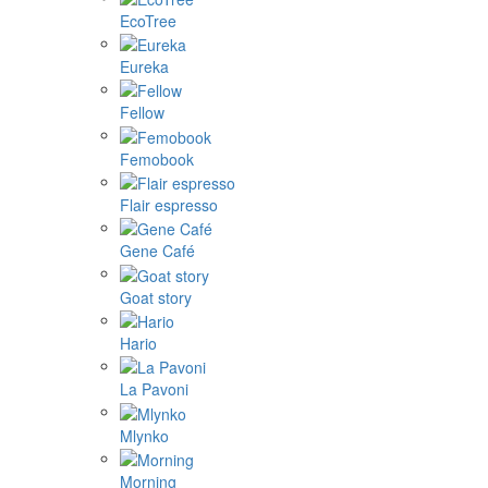
EcoTree
Eureka
Fellow
Femobook
Flair espresso
Gene Café
Goat story
Hario
La Pavoni
Mlynko
Morning