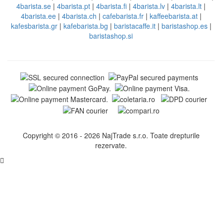
4barista.se
|
4barista.pt
|
4barista.fi
|
4barista.lv
|
4barista.lt
|
4barista.ee
|
4barista.ch
|
cafebarista.fr
|
kaffeebarista.at
|
kafesbarista.gr
|
kafebarista.bg
|
baristacaffe.it
|
baristashop.es
|
baristashop.si
Copyright © 2016 - 2026 NajTrade s.r.o. Toate drepturile
rezervate.