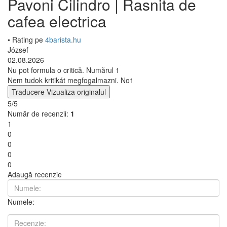
Pavoni Cilindro | Rasnita de
cafea electrica
• Rating pe
4barista.hu
József
02.08.2026
Nu pot formula o critică. Numărul 1
Nem tudok kritikát megfogalmazni. No1
Traducere
Vizualiza originalul
5/5
Număr de recenzii:
1
1
0
0
0
0
Adaugă recenzie
Numele: