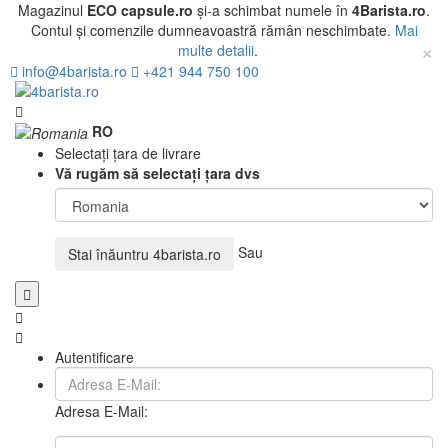
Magazinul
ECO capsule.ro
și-a schimbat numele în
4Barista.ro
.
Contul și comenzile dumneavoastră rămân neschimbate.
Mai
×
multe detalii
.
info@4barista.ro
+421 944 750 100
RO
Selectați țara de livrare
Vă rugăm să selectați țara dvs
Sau
Stai înăuntru
4barista.ro
Autentificare
Adresa E-Mail: