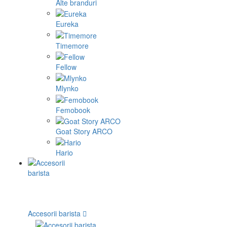
Alte branduri
Eureka
Timemore
Fellow
Mlynko
Femobook
Goat Story ARCO
Hario
Accesorii barista