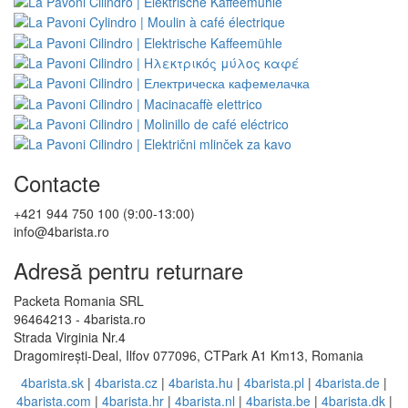
Contacte
+421 944 750 100 (9:00-13:00)
info@4barista.ro
Adresă pentru returnare
Packeta Romania SRL
96464213 - 4barista.ro
Strada Virginia Nr.4
Dragomirești-Deal, Ilfov 077096, CTPark A1 Km13, Romania
4barista.sk
|
4barista.cz
|
4barista.hu
|
4barista.pl
|
4barista.de
|
4barista.com
|
4barista.hr
|
4barista.nl
|
4barista.be
|
4barista.dk
|