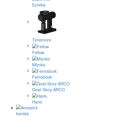
Eureka
Timemore
Fellow
Mlynko
Femobook
Goat Story ARCO
Hario