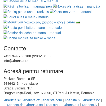
Contacte
+421 944 750 100 (9:00-13:00)
info@4barista.ro
Adresă pentru returnare
Packeta Romania SRL
96464213 - 4barista.ro
Strada Virginia Nr.4
Dragomirești-Deal, Ilfov 077096, CTPark A1 Km13, Romania
4barista.sk
|
4barista.cz
|
4barista.com
|
4barista.nl
|
4barista.be
|
4barista.dk
|
4barista.se
|
4barista.pt
|
4barista.fi
|
4barista.lv
|