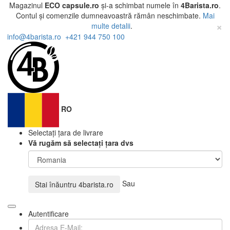
Magazinul
ECO capsule.ro
și-a schimbat numele în
4Barista.ro
.
Contul și comenzile dumneavoastră rămân neschimbate.
Mai
×
multe detalii
.
info@4barista.ro
+421 944 750 100
RO
Selectați țara de livrare
Vă rugăm să selectați țara dvs
Sau
Stai înăuntru
4barista.ro
Autentificare