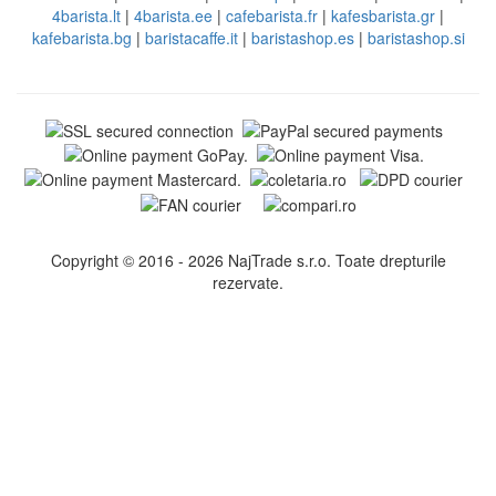
4barista.lt
|
4barista.ee
|
cafebarista.fr
|
kafesbarista.gr
|
kafebarista.bg
|
baristacaffe.it
|
baristashop.es
|
baristashop.si
Copyright © 2016 - 2026 NajTrade s.r.o. Toate drepturile
rezervate.