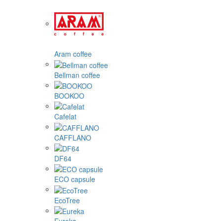
Aram coffee
Bellman coffee
BOOKOO
Cafelat
CAFFLANO
DF64
ECO capsule
EcoTree
Eureka