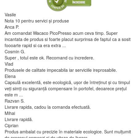
Vasile
Nota 10 pentru servici și produse
Anca P.
Am comandat Wacaco PicoPresso acum ceva timp. Super
incantata de produs si foarte placut surprinsa de faptul ca a sosit
foooarte rapid si ca era extra ...
Cosmin G.
Super , totul este ok. Recomand cu incredere.
Vlad
Produsele de calitate impecabila iar serviciile ireprosabile.
Elena
Capsulă excelentă, este ecologică, ușor de întreținut și cu timpul
veți simți cu siguranță compensare în portofel, deoarece prețul
este m ...
Razvan S.
Livrare rapida, cadou la comanda efectuată.
Mihai
Livrare rapidă.
Ciprian
Produs ambalat cu precizie în materiale ecologice. Sunt mulțumit
de procesul comenzi și de viteza de livrare.