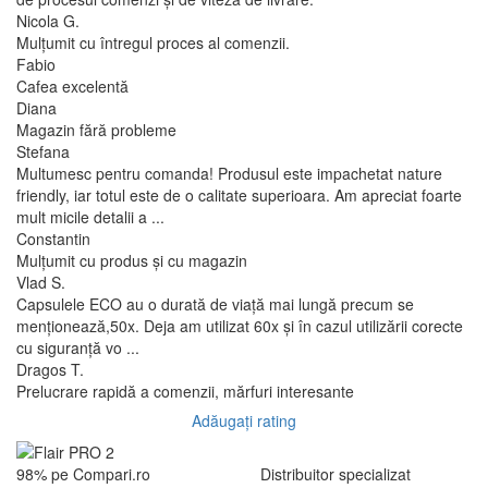
Nicola G.
Mulțumit cu întregul proces al comenzii.
Fabio
Cafea excelentă
Diana
Magazin fără probleme
Stefana
Multumesc pentru comanda! Produsul este impachetat nature
friendly, iar totul este de o calitate superioara. Am apreciat foarte
mult micile detalii a ...
Constantin
Mulțumit cu produs și cu magazin
Vlad S.
Capsulele ECO au o durată de viață mai lungă precum se
menționează,50x. Deja am utilizat 60x și în cazul utilizării corecte
cu siguranță vo ...
Dragos T.
Prelucrare rapidă a comenzii, mărfuri interesante
Adăugați rating
98% pe Compari.ro
Distribuitor specializat