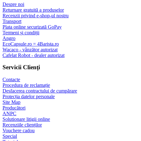
Despre noi
Returnare gratuită a produselor
Recenzii privind e-shop-ul nostru
Transport
Plata online securizată GoPay
Termeni și condiții
Angro
EcoCapsule.ro = 4Barista.ro
Wacaco - vânzător autorizat
Cafelat Robot - dealer autorizat
Servicii Clienţi
Contacte
Procedura de reclamație
Desfacerea contractului de cumpărare
Protecția datelor personale
Site Map
Producători
ANPC
Solutionare litigii online
Recenziile clienților
Vouchere cadou
Special