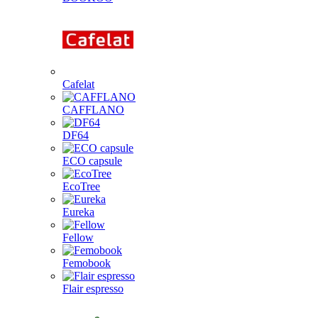
Cafelat
CAFFLANO
DF64
ECO capsule
EcoTree
Eureka
Fellow
Femobook
Flair espresso