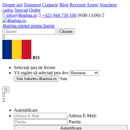
Despre noi
Transport
Contacte
Blog
Recenzii
Angro
Vouchere
cadou
Special
Outlet
info@4barista.ro
+421 944 750 100
(9:00-13:00)
4
barista
.ro
totul pentru baristi
Căutare
RO
Selectați țara de livrare
Vă rugăm să selectați țara dvs
Sau
Stai înăuntru
4barista.ro
Autentificare
Adresa E-Mail:
Parola:
Autentificare