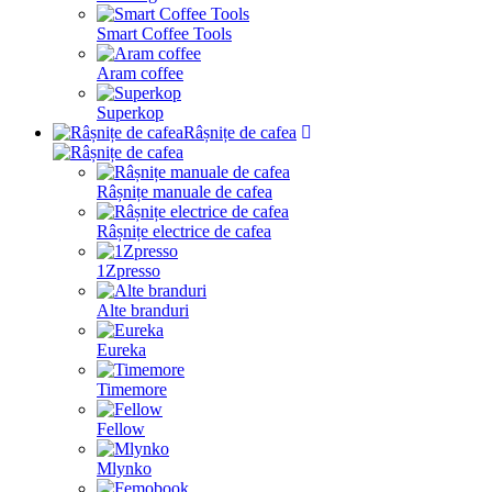
Smart Coffee Tools
Aram coffee
Superkop
Râșnițe de cafea
Râșnițe manuale de cafea
Râșnițe electrice de cafea
1Zpresso
Alte branduri
Eureka
Timemore
Fellow
Mlynko