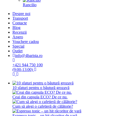
Rancilio
Despre noi
Transport
Contacte
Blog
Recenzii
Angro
Vouchere cadou
Special
Outlet
info@4barista.ro
+421 944 750 100
(9:00-13:00)
10 sfaturi pentru o băutură grozavă
Ceai din capsula ECO? De ce nu.
Cum să alegi o cafetieră de călătorie?
Espresso tonic – un hit răcoritor de vară