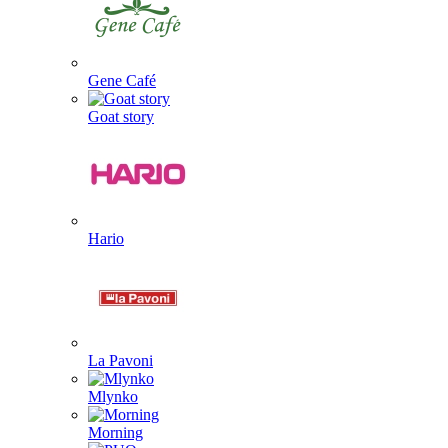
Gene Café
Goat story
Hario
La Pavoni
Mlynko
Morning