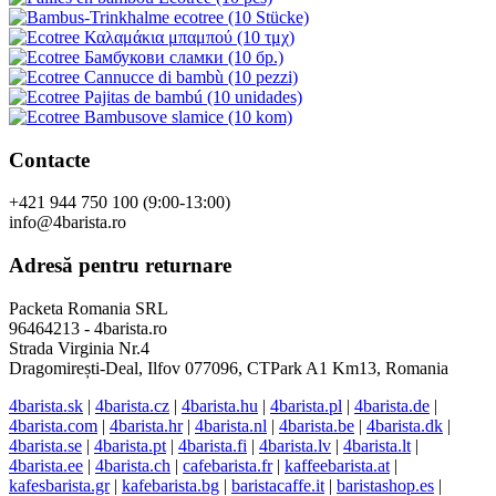
Contacte
+421 944 750 100 (9:00-13:00)
info@4barista.ro
Adresă pentru returnare
Packeta Romania SRL
96464213 - 4barista.ro
Strada Virginia Nr.4
Dragomirești-Deal, Ilfov 077096, CTPark A1 Km13, Romania
4barista.sk
|
4barista.cz
|
4barista.hu
|
4barista.pl
|
4barista.de
|
4barista.com
|
4barista.hr
|
4barista.nl
|
4barista.be
|
4barista.dk
|
4barista.se
|
4barista.pt
|
4barista.fi
|
4barista.lv
|
4barista.lt
|
4barista.ee
|
4barista.ch
|
cafebarista.fr
|
kaffeebarista.at
|
kafesbarista.gr
|
kafebarista.bg
|
baristacaffe.it
|
baristashop.es
|