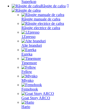
Superkop
Râșnițe de cafea
Râșnițe manuale de cafea
Râșnițe electrice de cafea
1Zpresso
Alte branduri
Eureka
Timemore
Fellow
Mlynko
Femobook
Goat Story ARCO
Hario