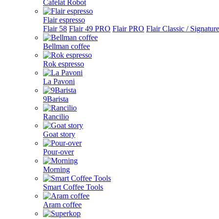
Cafelat Robot
Flair espresso
Flair 58
Flair 49 PRO
Flair PRO
Flair Classic / Signatur
Bellman coffee
Rok espresso
La Pavoni
9Barista
Rancilio
Goat story
Pour-over
Morning
Smart Coffee Tools
Aram coffee