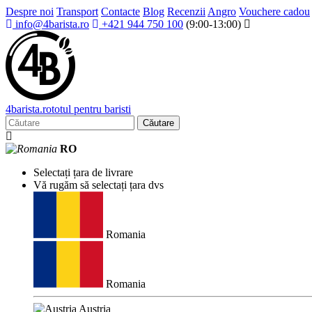
Despre noi
Transport
Contacte
Blog
Recenzii
Angro
Vouchere cadou
info@4barista.ro
+421 944 750 100
(9:00-13:00)
4
barista
.ro
totul pentru baristi
Căutare
RO
Selectați țara de livrare
Vă rugăm să selectați țara dvs
Romania
Romania
Austria