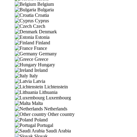
Belgium
Bulgaria
Croatia
Cyprus
Czech
Denmark
Estonia
Finland
France
Germany
Greece
Hungary
Ireland
Italy
Latvia
Lichtenstein
Lithuania
Luxembourg
Malta
Netherlands
Other country
Poland
Portugal
Saudi Arabia
Slovak