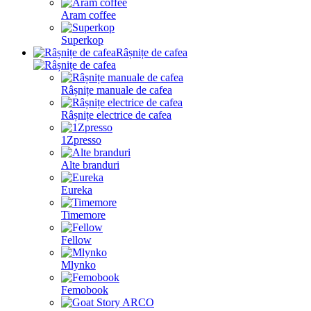
Aram coffee
Superkop
Râșnițe de cafea
Râșnițe manuale de cafea
Râșnițe electrice de cafea
1Zpresso
Alte branduri
Eureka
Timemore
Fellow
Mlynko
Femobook