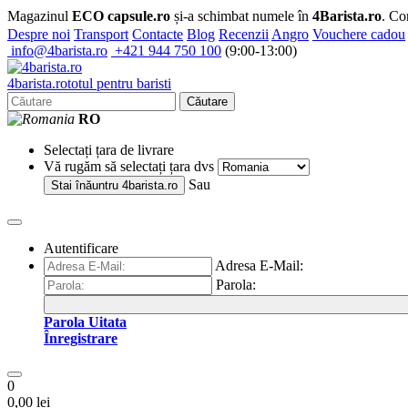
Magazinul
ECO capsule.ro
și-a schimbat numele în
4Barista.ro
. Co
Despre noi
Transport
Contacte
Blog
Recenzii
Angro
Vouchere cadou
info@4barista.ro
+421 944 750 100
(9:00-13:00)
4
barista
.ro
totul pentru baristi
Căutare
RO
Selectați țara de livrare
Vă rugăm să selectați țara dvs
Sau
Stai înăuntru
4barista.ro
Autentificare
Adresa E-Mail:
Parola:
Parola Uitata
Înregistrare
0
0,00 lei