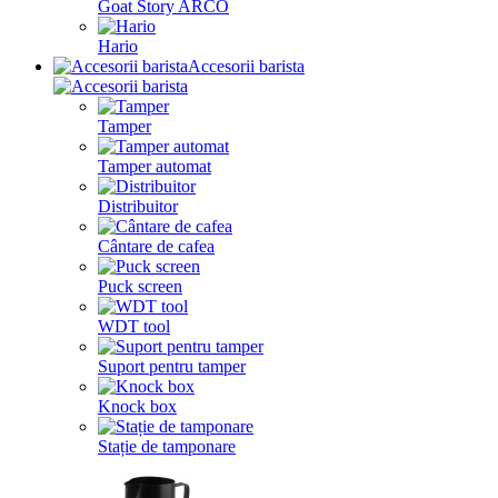
Goat Story ARCO
Hario
Accesorii barista
Tamper
Tamper automat
Distribuitor
Cântare de cafea
Puck screen
WDT tool
Suport pentru tamper
Knock box
Stație de tamponare