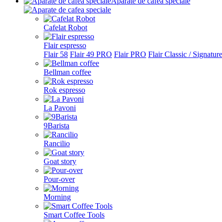
Aparate de cafea speciale
Cafelat Robot
Flair espresso
Flair 58
Flair 49 PRO
Flair PRO
Flair Classic / Signatur
Bellman coffee
Rok espresso
La Pavoni
9Barista
Rancilio
Goat story
Pour-over
Morning
Smart Coffee Tools