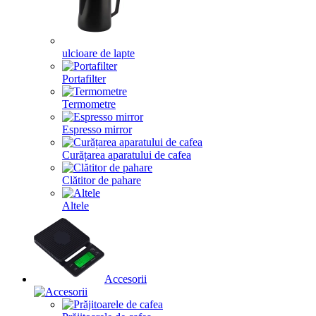
ulcioare de lapte
Portafilter
Termometre
Espresso mirror
Curățarea aparatului de cafea
Clătitor de pahare
Altele
Accesorii