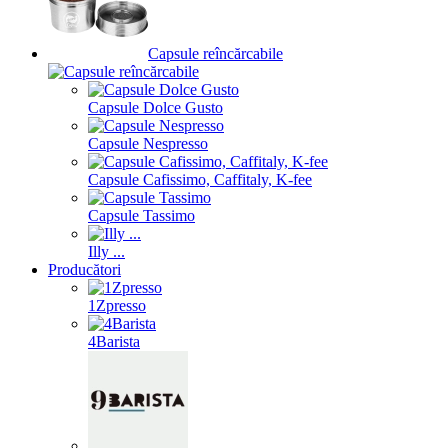
Capsule reîncărcabile
Capsule Dolce Gusto
Capsule Nespresso
Capsule Cafissimo, Caffitaly, K-fee
Capsule Tassimo
Illy ...
Producători
1Zpresso
4Barista