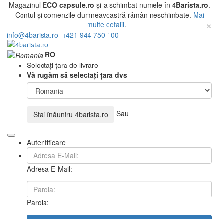
Magazinul
ECO capsule.ro
și-a schimbat numele în
4Barista.ro
.
Contul și comenzile dumneavoastră rămân neschimbate.
Mai
×
multe detalii
.
info@4barista.ro
+421 944 750 100
RO
Selectați țara de livrare
Vă rugăm să selectați țara dvs
Sau
Stai înăuntru
4barista.ro
Autentificare
Adresa E-Mail:
Parola: