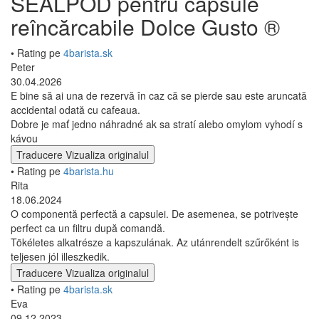
SEALPOD pentru capsule
reîncărcabile Dolce Gusto ®
• Rating pe
4barista.sk
Peter
30.04.2026
E bine să ai una de rezervă în caz că se pierde sau este aruncată
accidental odată cu cafeaua.
Dobre je mať jedno náhradné ak sa stratí alebo omylom vyhodí s
kávou
Traducere
Vizualiza originalul
• Rating pe
4barista.hu
Rita
18.06.2024
O componentă perfectă a capsulei. De asemenea, se potrivește
perfect ca un filtru după comandă.
Tökéletes alkatrésze a kapszulának. Az utánrendelt szűrőként is
teljesen jól illeszkedik.
Traducere
Vizualiza originalul
• Rating pe
4barista.sk
Eva
09.12.2023