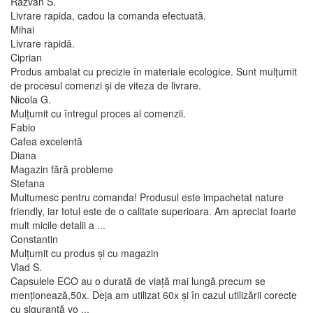
Razvan S.
Livrare rapida, cadou la comanda efectuată.
Mihai
Livrare rapidă.
Ciprian
Produs ambalat cu precizie în materiale ecologice. Sunt mulțumit
de procesul comenzi și de viteza de livrare.
Nicola G.
Mulțumit cu întregul proces al comenzii.
Fabio
Cafea excelentă
Diana
Magazin fără probleme
Stefana
Multumesc pentru comanda! Produsul este impachetat nature
friendly, iar totul este de o calitate superioara. Am apreciat foarte
mult micile detalii a ...
Constantin
Mulțumit cu produs și cu magazin
Vlad S.
Capsulele ECO au o durată de viață mai lungă precum se
menționează,50x. Deja am utilizat 60x și în cazul utilizării corecte
cu siguranță vo ...