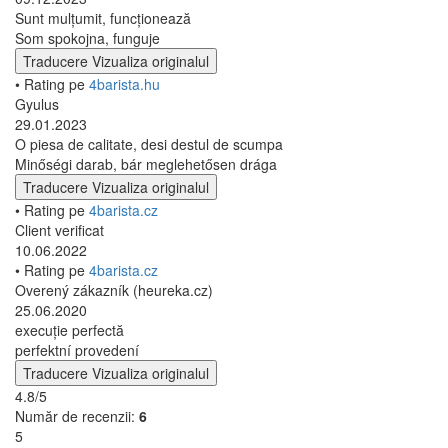
Sunt mulțumit, funcționează
Som spokojna, funguje
Traducere
Vizualiza originalul
• Rating pe
4barista.hu
Gyulus
29.01.2023
O piesa de calitate, desi destul de scumpa
Minőségi darab, bár meglehetősen drága
Traducere
Vizualiza originalul
• Rating pe
4barista.cz
Client verificat
10.06.2022
• Rating pe
4barista.cz
Overený zákazník (heureka.cz)
25.06.2020
execuție perfectă
perfektní provedení
Traducere
Vizualiza originalul
4.8/5
Număr de recenzii:
6
5