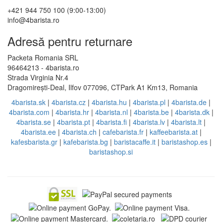
+421 944 750 100 (9:00-13:00)
info@4barista.ro
Adresă pentru returnare
Packeta Romania SRL
96464213 - 4barista.ro
Strada Virginia Nr.4
Dragomirești-Deal, Ilfov 077096, CTPark A1 Km13, Romania
4barista.sk
|
4barista.cz
|
4barista.hu
|
4barista.pl
|
4barista.de
|
4barista.com
|
4barista.hr
|
4barista.nl
|
4barista.be
|
4barista.dk
|
4barista.se
|
4barista.pt
|
4barista.fi
|
4barista.lv
|
4barista.lt
|
4barista.ee
|
4barista.ch
|
cafebarista.fr
|
kaffeebarista.at
|
kafesbarista.gr
|
kafebarista.bg
|
baristacaffe.it
|
baristashop.es
|
baristashop.si