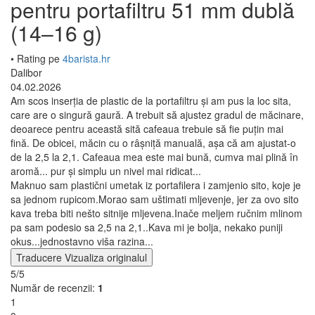
pentru portafiltru 51 mm dublă
(14–16 g)
• Rating pe
4barista.hr
Dalibor
04.02.2026
Am scos inserția de plastic de la portafiltru și am pus la loc sita,
care are o singură gaură. A trebuit să ajustez gradul de măcinare,
deoarece pentru această sită cafeaua trebuie să fie puțin mai
fină. De obicei, măcin cu o râșniță manuală, așa că am ajustat-o
de la 2,5 la 2,1. Cafeaua mea este mai bună, cumva mai plină în
aromă... pur și simplu un nivel mai ridicat...
Maknuo sam plastični umetak iz portafilera i zamjenio sito, koje je
sa jednom rupicom.Morao sam uštimati mljevenje, jer za ovo sito
kava treba biti nešto sitnije mljevena.Inače meljem ručnim mlinom
pa sam podesio sa 2,5 na 2,1..Kava mi je bolja, nekako puniji
okus...jednostavno viša razina...
Traducere
Vizualiza originalul
5/5
Număr de recenzii:
1
1