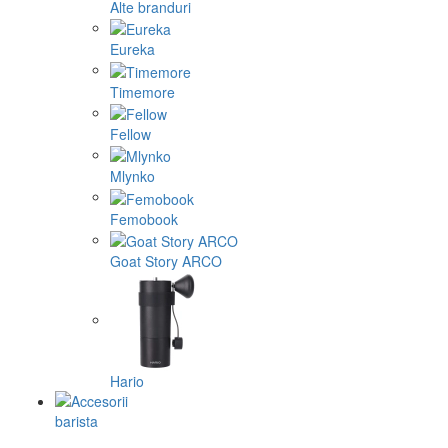
Alte branduri
Eureka
Timemore
Fellow
Mlynko
Femobook
Goat Story ARCO
Hario