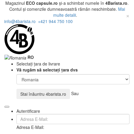
Magazinul
ECO capsule.ro
și-a schimbat numele în
4Barista.ro
.
Contul și comenzile dumneavoastră rămân neschimbate.
Mai
×
multe detalii
.
info@4barista.ro
+421 944 750 100
RO
Selectați țara de livrare
Vă rugăm să selectați țara dvs
Sau
Stai înăuntru
4barista.ro
Autentificare
Adresa E-Mail: