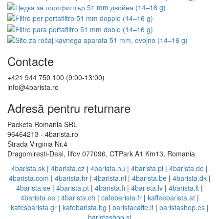
Contacte
+421 944 750 100 (9:00-13:00)
info@4barista.ro
Adresă pentru returnare
Packeta Romania SRL
96464213 - 4barista.ro
Strada Virginia Nr.4
Dragomirești-Deal, Ilfov 077096, CTPark A1 Km13, Romania
4barista.sk
|
4barista.cz
|
4barista.hu
|
4barista.pl
|
4barista.de
|
4barista.com
|
4barista.hr
|
4barista.nl
|
4barista.be
|
4barista.dk
|
4barista.se
|
4barista.pt
|
4barista.fi
|
4barista.lv
|
4barista.lt
|
4barista.ee
|
4barista.ch
|
cafebarista.fr
|
kaffeebarista.at
|
kafesbarista.gr
|
kafebarista.bg
|
baristacaffe.it
|
baristashop.es
|
baristashop.si