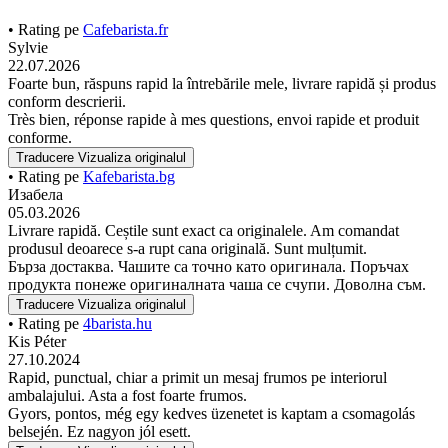
• Rating pe
Cafebarista.fr
Sylvie
22.07.2026
Foarte bun, răspuns rapid la întrebările mele, livrare rapidă și produs
conform descrierii.
Très bien, réponse rapide à mes questions, envoi rapide et produit
conforme.
Traducere
Vizualiza originalul
• Rating pe
Kafebarista.bg
Изабела
05.03.2026
Livrare rapidă. Ceștile sunt exact ca originalele. Am comandat
produsul deoarece s-a rupt cana originală. Sunt mulțumit.
Бърза достаква. Чашите са точно като оригинала. Поръчах
продукта понеже оригиналната чаша се счупи. Доволна съм.
Traducere
Vizualiza originalul
• Rating pe
4barista.hu
Kis Péter
27.10.2024
Rapid, punctual, chiar a primit un mesaj frumos pe interiorul
ambalajului. Asta a fost foarte frumos.
Gyors, pontos, még egy kedves üzenetet is kaptam a csomagolás
belsején. Ez nagyon jól esett.