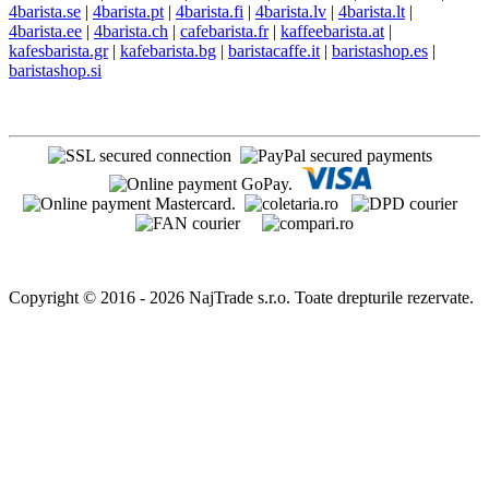
4barista.se
|
4barista.pt
|
4barista.fi
|
4barista.lv
|
4barista.lt
|
4barista.ee
|
4barista.ch
|
cafebarista.fr
|
kaffeebarista.at
|
kafesbarista.gr
|
kafebarista.bg
|
baristacaffe.it
|
baristashop.es
|
baristashop.si
Copyright © 2016 - 2026 NajTrade s.r.o. Toate drepturile rezervate.