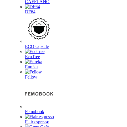
CAFFLANO
DF64
ECO capsule
EcoTree
Eureka
Fellow
Femobook
Flair espresso