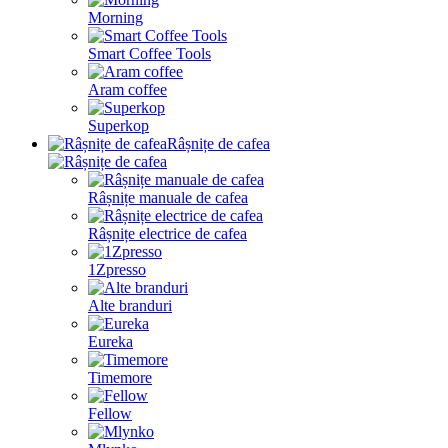
Morning
Smart Coffee Tools
Aram coffee
Superkop
Râșnițe de cafea
Râșnițe manuale de cafea
Râșnițe electrice de cafea
1Zpresso
Alte branduri
Eureka
Timemore
Fellow