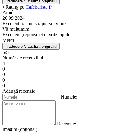
Traducere
Vizualiza originalul
• Rating pe
Cafebarista.fr
Aimé
26.09.2024
Excelent, răspuns rapid și livrare
Vă mulțumim
Excellent ,reponse et envoie rapide
Merci
Traducere
Vizualiza originalul
5/5
Număr de recenzii:
4
4
0
0
0
0
Adaugă recenzie
Numele:
Recenzie:
Imagini (opțional)
+