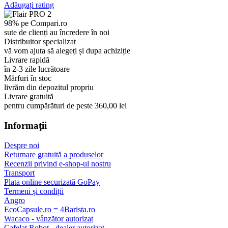
Adăugați rating
98% pe Compari.ro
sute de clienți au încredere în noi
Distribuitor specializat
vă vom ajuta să alegeți și dupa achiziție
Livrare rapidă
în 2-3 zile lucrătoare
Mărfuri în stoc
livrăm din depozitul propriu
Livrare gratuită
pentru cumpărături de peste 360,00 lei
Informaţii
Despre noi
Returnare gratuită a produselor
Recenzii privind e-shop-ul nostru
Transport
Plata online securizată GoPay
Termeni și condiții
Angro
EcoCapsule.ro = 4Barista.ro
Wacaco - vânzător autorizat
Cafelat Robot - dealer autorizat