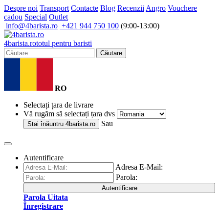
Despre noi
Transport
Contacte
Blog
Recenzii
Angro
Vouchere
cadou
Special
Outlet
info@4barista.ro
+421 944 750 100
(9:00-13:00)
4
barista
.ro
totul pentru baristi
Căutare
RO
Selectați țara de livrare
Vă rugăm să selectați țara dvs
Sau
Stai înăuntru
4barista.ro
Autentificare
Adresa E-Mail:
Parola:
Autentificare
Parola Uitata
Înregistrare