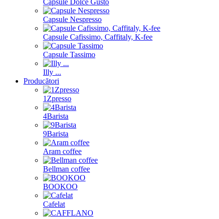
Capsule Dolce Gusto
Capsule Nespresso
Capsule Cafissimo, Caffitaly, K-fee
Capsule Tassimo
Illy ...
Producători
1Zpresso
4Barista
9Barista
Aram coffee
Bellman coffee
BOOKOO
Cafelat