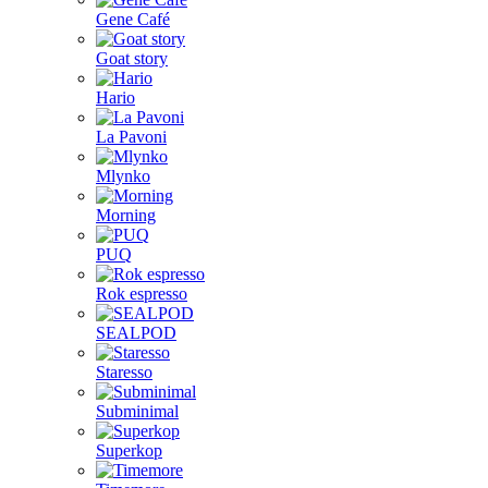
Gene Café
Goat story
Hario
La Pavoni
Mlynko
Morning
PUQ
Rok espresso
SEALPOD
Staresso
Subminimal
Superkop