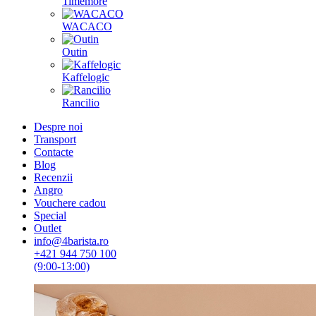
Timemore
WACACO
Outin
Kaffelogic
Rancilio
Despre noi
Transport
Contacte
Blog
Recenzii
Angro
Vouchere cadou
Special
Outlet
info@4barista.ro
+421 944 750 100
(9:00-13:00)