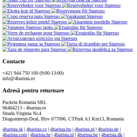
Contacte
+421 944 750 100 (9:00-13:00)
info@4barista.ro
Adresă pentru returnare
Packeta Romania SRL
96464213 - 4barista.ro
Strada Virginia Nr.4
Dragomirești-Deal, Ilfov 077096, CTPark A1 Km13, Romania
4barista.sk
|
4barista.cz
|
4barista.hu
|
4barista.pl
|
4barista.de
|
4barista.com
|
4barista.hr
|
4barista.nl
|
4barista.be
|
4barista.dk
|