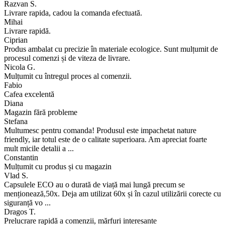
Razvan S.
Livrare rapida, cadou la comanda efectuată.
Mihai
Livrare rapidă.
Ciprian
Produs ambalat cu precizie în materiale ecologice. Sunt mulțumit de
procesul comenzi și de viteza de livrare.
Nicola G.
Mulțumit cu întregul proces al comenzii.
Fabio
Cafea excelentă
Diana
Magazin fără probleme
Stefana
Multumesc pentru comanda! Produsul este impachetat nature
friendly, iar totul este de o calitate superioara. Am apreciat foarte
mult micile detalii a ...
Constantin
Mulțumit cu produs și cu magazin
Vlad S.
Capsulele ECO au o durată de viață mai lungă precum se
menționează,50x. Deja am utilizat 60x și în cazul utilizării corecte cu
siguranță vo ...
Dragos T.
Prelucrare rapidă a comenzii, mărfuri interesante