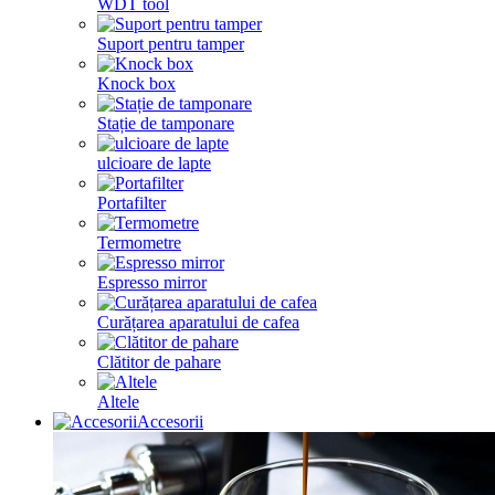
WDT tool
Suport pentru tamper
Knock box
Stație de tamponare
ulcioare de lapte
Portafilter
Termometre
Espresso mirror
Curățarea aparatului de cafea
Clătitor de pahare
Altele
Accesorii