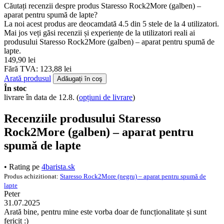
Căutați recenzii despre produs Staresso Rock2More (galben) –
aparat pentru spumă de lapte?
La noi acest produs are deocamdată 4.5 din 5 stele de la 4 utilizatori.
Mai jos veți găsi recenzii și experiențe de la utilizatori reali ai
produsului Staresso Rock2More (galben) – aparat pentru spumă de
lapte.
149,90 lei
Fără TVA: 123,88 lei
Arată produsul
Adăugați în coş
În stoc
livrare în data de 12.8.
(
opțiuni de livrare
)
Recenziile produsului Staresso
Rock2More (galben) – aparat pentru
spumă de lapte
• Rating pe
4barista.sk
Produs achizitionat:
Staresso Rock2More (negru) – aparat pentru spumă de
lapte
Peter
31.07.2025
Arată bine, pentru mine este vorba doar de funcționalitate și sunt
fericit :)