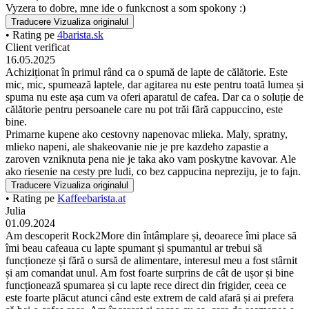
Vyzera to dobre, mne ide o funkcnost a som spokony :)
Traducere
Vizualiza originalul
• Rating pe
4barista.sk
Client verificat
16.05.2025
Achiziționat în primul rând ca o spumă de lapte de călătorie. Este
mic, mic, spumează laptele, dar agitarea nu este pentru toată lumea și
spuma nu este așa cum va oferi aparatul de cafea. Dar ca o soluție de
călătorie pentru persoanele care nu pot trăi fără cappuccino, este
bine.
Primarne kupene ako cestovny napenovac mlieka. Maly, spratny,
mlieko napeni, ale shakeovanie nie je pre kazdeho zapastie a
zaroven vzniknuta pena nie je taka ako vam poskytne kavovar. Ale
ako riesenie na cesty pre ludi, co bez cappucina nepreziju, je to fajn.
Traducere
Vizualiza originalul
• Rating pe
Kaffeebarista.at
Julia
01.09.2024
Am descoperit Rock2More din întâmplare și, deoarece îmi place să
îmi beau cafeaua cu lapte spumant și spumantul ar trebui să
funcționeze și fără o sursă de alimentare, interesul meu a fost stârnit
și am comandat unul. Am fost foarte surprins de cât de ușor și bine
funcționează spumarea și cu lapte rece direct din frigider, ceea ce
este foarte plăcut atunci când este extrem de cald afară și ai prefera