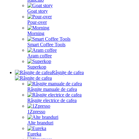
Goat story
Pour-over
Morning
Smart Coffee Tools
Aram coffee
Superkop
Râșnițe de cafea
Râșnițe manuale de cafea
Râșnițe electrice de cafea
1Zpresso
Alte branduri
Eureka