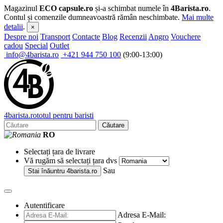
Magazinul
ECO capsule.ro
și-a schimbat numele în
4Barista.ro
.
Contul și comenzile dumneavoastră rămân neschimbate.
Mai multe
detalii
.
×
Despre noi
Transport
Contacte
Blog
Recenzii
Angro
Vouchere
cadou
Special
Outlet
info@4barista.ro
+421 944 750 100
(9:00-13:00)
4
barista
.ro
totul pentru baristi
Căutare
RO
Selectați țara de livrare
Vă rugăm să selectați țara dvs
Sau
Stai înăuntru
4barista.ro
Autentificare
Adresa E-Mail: