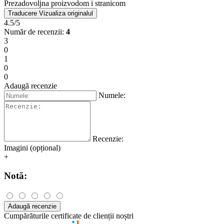
Prezadovoljna proizvodom i stranicom
Traducere
Vizualiza originalul
4.5/5
Număr de recenzii:
4
3
0
1
0
0
Adaugă recenzie
Numele:
Recenzie:
Imagini (opțional)
+
Notă:
Adaugă recenzie
Cumpărăturile certificate de clienții noștri