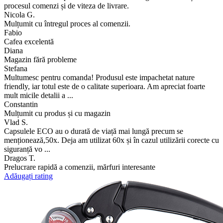
procesul comenzi și de viteza de livrare.
Nicola G.
Mulțumit cu întregul proces al comenzii.
Fabio
Cafea excelentă
Diana
Magazin fără probleme
Stefana
Multumesc pentru comanda! Produsul este impachetat nature
friendly, iar totul este de o calitate superioara. Am apreciat foarte
mult micile detalii a ...
Constantin
Mulțumit cu produs și cu magazin
Vlad S.
Capsulele ECO au o durată de viață mai lungă precum se
menționează,50x. Deja am utilizat 60x și în cazul utilizării corecte cu
siguranță vo ...
Dragos T.
Prelucrare rapidă a comenzii, mărfuri interesante
Adăugați rating