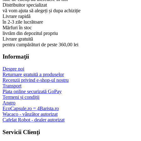
Distribuitor specializat
vă vom ajuta să alegeți și dupa achiziție
Livrare rapidă
în 2-3 zile lucrătoare
Mărfuri în stoc
livrăm din depozitul propriu
Livrare gratuită
pentru cumpărături de peste 360,00 lei
Informaţii
Despre noi
Returnare gratuită a produselor
Recenzii privind e-shop-ul nostru
Transport
Plata online securizată GoPay
Termeni și condiții
Angro
EcoCapsule.ro = 4Barista.ro
Wacaco - vânzător autorizat
Cafelat Robot - dealer autorizat
Servicii Clienţi