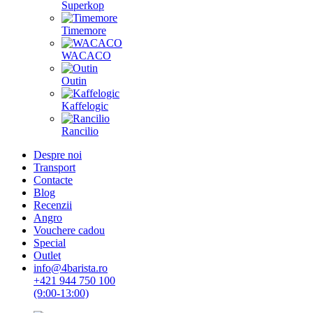
Superkop
Timemore
WACACO
Outin
Kaffelogic
Rancilio
Despre noi
Transport
Contacte
Blog
Recenzii
Angro
Vouchere cadou
Special
Outlet
info@4barista.ro
+421 944 750 100
(9:00-13:00)