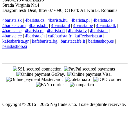
Strada Virginia Nr.4
Dragomirești-Deal, Ilfov 077096, CTPark A1 Km13, Romania
4barista.sk
|
4barista.cz
|
4barista.hu
|
4barista.pl
|
4barista.de
|
4barista.com
|
4barista.hr
|
4barista.nl
|
4barista.be
|
4barista.dk
|
4barista.se
|
4barista.pt
|
4barista.fi
|
4barista.lv
|
4barista.lt
|
4barista.ee
|
4barista.ch
|
cafebarista.fr
|
kaffeebarista.at
|
kafesbarista.gr
|
kafebarista.bg
|
baristacaffe.it
|
baristashop.es
|
baristashop.si
Copyright © 2016 - 2026 NajTrade s.r.o. Toate drepturile rezervate.