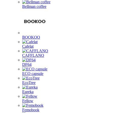
Bellman coffee
BOOKOO
Cafelat
CAFFLANO
DF64
ECO capsule
EcoTree
Eureka
Fellow
Femobook