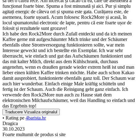
să bei o cafea rece. Am încercat și cacao cu ea, care de asemenea a
funcționat foarte bine. Spuma a fost minunată și aici. Pur și simplu
agitați energic de câteva ori și spuma este gata. Curățarea este, de
asemenea, foarte ușoară. Acum folosesc Rock2More și acasă, în
locul spumatorului electronic de lapte, pentru că este foarte ușor de
folosit și rezultatele sunt grozave!
Ich habe den Rock2More durch Zufall entdeckt und da ich meinen
Kaffee gerne mit aufgeschäumter Mich trinke und der Schäumer
ebenfalls ohne Stromversorgung funktionieren sollte, war mein
Interesse geweckt und ich bestellte ein Exemplar. Ich war sehr
überrascht, wie einfach und gut das Aufschäumen funktioniert und
das mit kalter Milch, direkt aus dem Kühlschrank, durchaus
angenehm, wenn es draußen gerade wieder extrem heiß ist und man
lieber einen kühlen Kaffee trinken möchte. Habe auch schon Kakao
damit ausprobiert, funktionierte ebenfalls ganz toll. Der Schaum war
auch hier wunderbar. Einfach einige Male kräftig schütteln und
fertig ist der Schaum. Auch die Reinigung geht ganz einfach. Ich
verwende den Rock2More nun auch zu Hause statt dem
elektronischen Milchaufschäumer, weil das Handling so einfach und
das Ergebnis top!
Traducere
Vizualiza originalul
• Rating pe
4barista.hr
Dragica
30.10.2023
Foarte multumit de produs si site