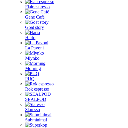
Flair espresso
Gene Café
Goat story
Hario
La Pavoni
Mlynko
Morning
PUQ
Rok espresso
SEALPOD
Staresso
Subminimal