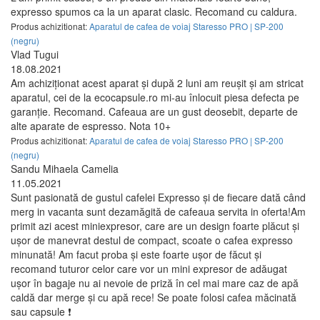
expresso spumos ca la un aparat clasic. Recomand cu caldura.
Produs achizitionat:
Aparatul de cafea de voiaj Staresso PRO | SP-200
(negru)
Vlad Tugui
18.08.2021
Am achiziționat acest aparat și după 2 luni am reușit și am stricat
aparatul, cei de la ecocapsule.ro mi-au înlocuit piesa defecta pe
garanție. Recomand. Cafeaua are un gust deosebit, departe de
alte aparate de espresso. Nota 10+
Produs achizitionat:
Aparatul de cafea de voiaj Staresso PRO | SP-200
(negru)
Sandu Mihaela Camelia
11.05.2021
Sunt pasionată de gustul cafelei Expresso și de fiecare dată când
merg in vacanta sunt dezamăgită de cafeaua servita in oferta!Am
primit azi acest miniexpresor, care are un design foarte plăcut și
ușor de manevrat destul de compact, scoate o cafea expresso
minunată! Am facut proba și este foarte ușor de făcut și
recomand tuturor celor care vor un mini expresor de adăugat
ușor în bagaje nu ai nevoie de priză în cel mai mare caz de apă
caldă dar merge și cu apă rece! Se poate folosi cafea măcinată
sau capsule ❗