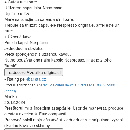
+ Cafea uimitoare
Utilizarea capsulelor Nespresso
Ușor de utilizat
Mare satisfacție cu cafeaua uimitoare.
Trebuie să utilizați capsulele Nespresso originale, altfel este un
"turc".
+ Úžasná káva
Použití kapslí Nespresso
Jednoduchá obsluha
Velká spokojenost s úžasnou kávou.
Nutno používat originální kapsle Nespresso, jinak je z toho
"turek".
Traducere
Vizualiza originalul
• Rating pe
4barista.cz
Produs achizitionat:
Aparatul de cafea de voiaj Staresso PRO | SP-200
(negru)
Marika
30.12.2024
Presătorul mi-a îndeplinit așteptările. Ușor de manevrat, produce
o cafea excelentă. Este compactă.
Presovač splnil moje očekávání. Jednoduchá manipulace, vyrobi
skvělou kávu. Je skladný.