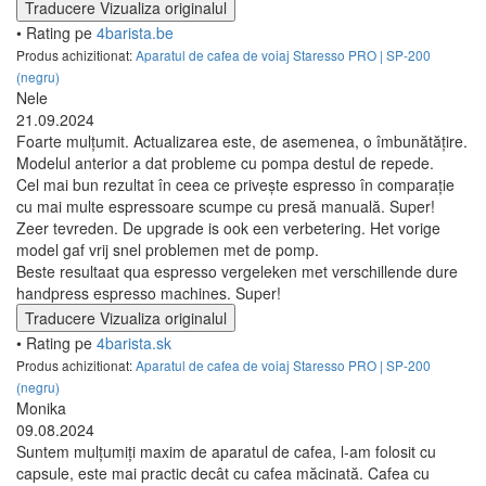
Traducere
Vizualiza originalul
• Rating pe
4barista.be
Produs achizitionat:
Aparatul de cafea de voiaj Staresso PRO | SP-200
(negru)
Nele
21.09.2024
Foarte mulțumit. Actualizarea este, de asemenea, o îmbunătățire.
Modelul anterior a dat probleme cu pompa destul de repede.
Cel mai bun rezultat în ceea ce privește espresso în comparație
cu mai multe espressoare scumpe cu presă manuală. Super!
Zeer tevreden. De upgrade is ook een verbetering. Het vorige
model gaf vrij snel problemen met de pomp.
Beste resultaat qua espresso vergeleken met verschillende dure
handpress espresso machines. Super!
Traducere
Vizualiza originalul
• Rating pe
4barista.sk
Produs achizitionat:
Aparatul de cafea de voiaj Staresso PRO | SP-200
(negru)
Monika
09.08.2024
Suntem mulțumiți maxim de aparatul de cafea, l-am folosit cu
capsule, este mai practic decât cu cafea măcinată. Cafea cu