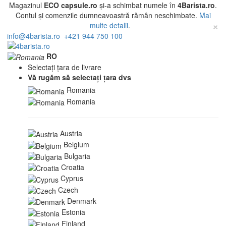
Magazinul
ECO capsule.ro
și-a schimbat numele în
4Barista.ro
.
Contul și comenzile dumneavoastră rămân neschimbate.
Mai
×
multe detalii
.
info@4barista.ro
+421 944 750 100
RO
Selectați țara de livrare
Vă rugăm să selectați țara dvs
Romania
Romania
Austria
Belgium
Bulgaria
Croatia
Cyprus
Czech
Denmark
Estonia
Finland