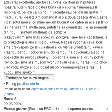
adevărat excelentă, am fost surprinși că doar prin puterea
noastră putem face o cafea bună cu o spumă frumoasă;) Îl
recomand, pentru camping, în vacanță sau pentru un grătar în
mediul rural ideal ;) Am comandat și o a doua ceașcă direct, astfel
încât soțul meu și cu mine ne-am bucurat de cafea în același timp
;) cine vrea mai multă apă, puteți fie să completați, fie să pompați
din nou ... suntem mulțumiți de achiziție
S kávovarom sme max spokojní, používali sme ho s kapsulami, je
to praktickejšie ako s mletou kávou. Naozaj výborná kava, boli
sme prekvapení ze len vlastnou silou vieme urobiť fajnú kávu s
krásnou penou;) odporúčam, do kempu, na dovolenku alebo na
opekacku do prírody ideálny ;) objednala som si aj druhý pohár
rovno, tak sme si s mužom vychutnávali kávičku naraz ;) kto chce
viac vody, môže si bud doliat alebo prepumpovat ešte raz ... s
kúpou sme spokojni
Traducere
Vizualiza originalul
• Rating pe
4barista.hr
Produs achizitionat:
Aparatul de cafea de voiaj Staresso PRO | SP-200
(negru)
Borna S.
29.03.2024
Produs grozav (Staresso PRO) - in sfarsit spuma espresso pentru