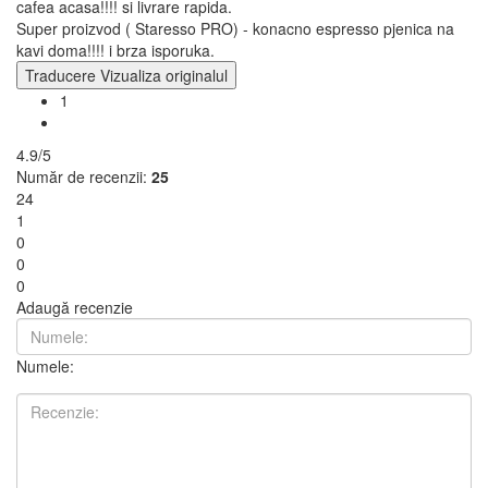
cafea acasa!!!! si livrare rapida.
Super proizvod ( Staresso PRO) - konacno espresso pjenica na
kavi doma!!!! i brza isporuka.
Traducere
Vizualiza originalul
1
4.9/5
Număr de recenzii:
25
24
1
0
0
0
Adaugă recenzie
Numele: