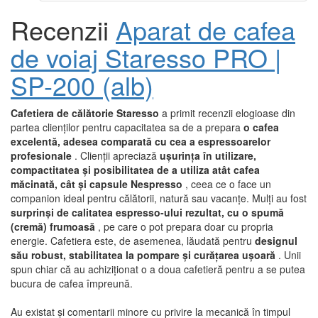
Recenzii
Aparat de cafea
de voiaj Staresso PRO |
SP-200 (alb)
Cafetiera de călătorie Staresso
a primit recenzii elogioase din
partea clienților pentru capacitatea sa de a prepara
o cafea
excelentă, adesea comparată cu cea a espressoarelor
profesionale
. Clienții apreciază
ușurința în utilizare,
compactitatea și posibilitatea de a utiliza atât cafea
măcinată, cât și capsule Nespresso
, ceea ce o face un
companion ideal pentru călătorii, natură sau vacanțe. Mulți au fost
surprinși de calitatea espresso-ului rezultat, cu o spumă
(cremă) frumoasă
, pe care o pot prepara doar cu propria
energie. Cafetiera este, de asemenea, lăudată pentru
designul
său robust, stabilitatea la pompare și curățarea ușoară
. Unii
spun chiar că au achiziționat o a doua cafetieră pentru a se putea
bucura de cafea împreună.
Au existat și comentarii minore cu privire la mecanică în timpul