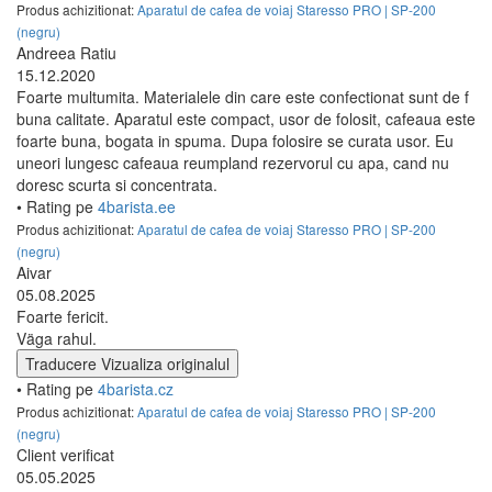
Produs achizitionat:
Aparatul de cafea de voiaj Staresso PRO | SP-200
(negru)
Andreea Ratiu
15.12.2020
Foarte multumita. Materialele din care este confectionat sunt de f
buna calitate. Aparatul este compact, usor de folosit, cafeaua este
foarte buna, bogata in spuma. Dupa folosire se curata usor. Eu
uneori lungesc cafeaua reumpland rezervorul cu apa, cand nu
doresc scurta si concentrata.
• Rating pe
4barista.ee
Produs achizitionat:
Aparatul de cafea de voiaj Staresso PRO | SP-200
(negru)
Aivar
05.08.2025
Foarte fericit.
Väga rahul.
Traducere
Vizualiza originalul
• Rating pe
4barista.cz
Produs achizitionat:
Aparatul de cafea de voiaj Staresso PRO | SP-200
(negru)
Client verificat
05.05.2025