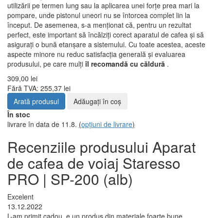
utilizării pe termen lung sau la aplicarea unei forțe prea mari la
pompare, unde pistonul uneori nu se întorcea complet lin la
început. De asemenea, s-a menționat că, pentru un rezultat
perfect, este important să încălziți corect aparatul de cafea și să
asigurați o bună etanșare a sistemului. Cu toate acestea, aceste
aspecte minore nu reduc satisfacția generală și evaluarea
produsului, pe care mulți
îl recomandă cu căldură
.
309,00 lei
Fără TVA: 255,37 lei
Arată produsul
Adăugați în coş
În stoc
livrare în data de 11.8.
(
opțiuni de livrare
)
Recenziile produsului Aparat
de cafea de voiaj Staresso
PRO | SP-200 (alb)
Excelent
13.12.2022
L-am primit cadou, e un produs din materiale foarte bune,