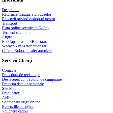
Despre noi
Returnare gratuită a produselor
Recenzii privind e-shop-ul nostru
Transport
Plata online securizată GoPay
Termeni și condiții
Angro
EcoCapsule.ro = 4Barista.ro
Wacaco - vânzător autorizat
Cafelat Robot - dealer autorizat
Servicii Clienţi
Contacte
Procedura de reclamație
Desfacerea contractului de cumpărare
Protecția datelor personale
Site Map
Producători
ANPC
Solutionare litigii online
Recenziile clienților
Vouchere cadou