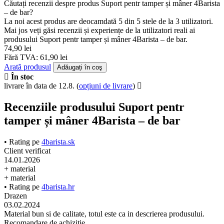
Căutați recenzii despre produs Suport pentr tamper și mâner 4Barista
– de bar?
La noi acest produs are deocamdată 5 din 5 stele de la 3 utilizatori.
Mai jos veți găsi recenzii și experiențe de la utilizatori reali ai
produsului Suport pentr tamper și mâner 4Barista – de bar.
74,90 lei
Fără TVA: 61,90 lei
Arată produsul
Adăugați în coş
În stoc
livrare în data de 12.8.
(
opțiuni de livrare
)
Recenziile produsului Suport pentr
tamper și mâner 4Barista – de bar
• Rating pe
4barista.sk
Client verificat
14.01.2026
+ material
+ material
• Rating pe
4barista.hr
Drazen
03.02.2024
Material bun si de calitate, totul este ca in descrierea produsului.
Recomandare de achizitie