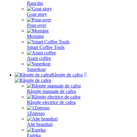
Rancilio
Goat story
Pour-over
Morning
Smart Coffee Tools
Aram coffee
Superkop
Râșnițe de cafea
Râșnițe manuale de cafea
Râșnițe electrice de cafea
1Zpresso
Alte branduri
Eureka