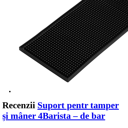
Recenzii
Suport pentr tamper
și mâner 4Barista – de bar