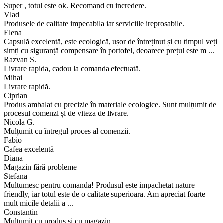
Super , totul este ok. Recomand cu incredere.
Vlad
Produsele de calitate impecabila iar serviciile ireprosabile.
Elena
Capsulă excelentă, este ecologică, ușor de întreținut și cu timpul veți
simți cu siguranță compensare în portofel, deoarece prețul este m ...
Razvan S.
Livrare rapida, cadou la comanda efectuată.
Mihai
Livrare rapidă.
Ciprian
Produs ambalat cu precizie în materiale ecologice. Sunt mulțumit de
procesul comenzi și de viteza de livrare.
Nicola G.
Mulțumit cu întregul proces al comenzii.
Fabio
Cafea excelentă
Diana
Magazin fără probleme
Stefana
Multumesc pentru comanda! Produsul este impachetat nature
friendly, iar totul este de o calitate superioara. Am apreciat foarte
mult micile detalii a ...
Constantin
Mulțumit cu produs și cu magazin