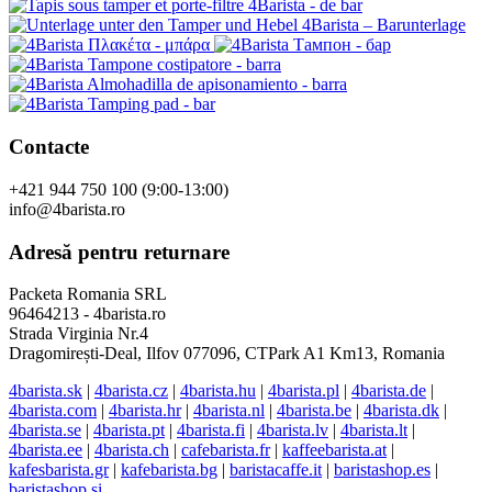
Contacte
+421 944 750 100 (9:00-13:00)
info@4barista.ro
Adresă pentru returnare
Packeta Romania SRL
96464213 - 4barista.ro
Strada Virginia Nr.4
Dragomirești-Deal, Ilfov 077096, CTPark A1 Km13, Romania
4barista.sk
|
4barista.cz
|
4barista.hu
|
4barista.pl
|
4barista.de
|
4barista.com
|
4barista.hr
|
4barista.nl
|
4barista.be
|
4barista.dk
|
4barista.se
|
4barista.pt
|
4barista.fi
|
4barista.lv
|
4barista.lt
|
4barista.ee
|
4barista.ch
|
cafebarista.fr
|
kaffeebarista.at
|
kafesbarista.gr
|
kafebarista.bg
|
baristacaffe.it
|
baristashop.es
|
baristashop.si