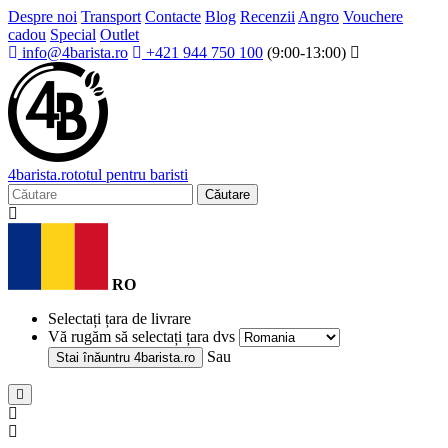
Despre noi
Transport
Contacte
Blog
Recenzii
Angro
Vouchere
cadou
Special
Outlet
info@4barista.ro
+421 944 750 100
(9:00-13:00)
4
barista
.ro
totul pentru baristi
Căutare
RO
Selectați țara de livrare
Vă rugăm să selectați țara dvs
Sau
Stai înăuntru
4barista.ro