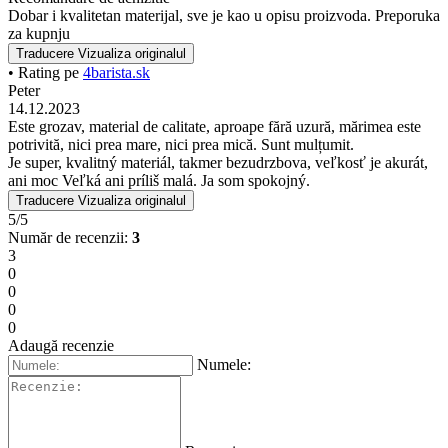
Dobar i kvalitetan materijal, sve je kao u opisu proizvoda. Preporuka
za kupnju
Traducere
Vizualiza originalul
• Rating pe
4barista.sk
Peter
14.12.2023
Este grozav, material de calitate, aproape fără uzură, mărimea este
potrivită, nici prea mare, nici prea mică. Sunt mulțumit.
Je super, kvalitný materiál, takmer bezudrzbova, veľkosť je akurát,
ani moc Veľká ani príliš malá. Ja som spokojný.
Traducere
Vizualiza originalul
5/5
Număr de recenzii:
3
3
0
0
0
0
Adaugă recenzie
Numele: