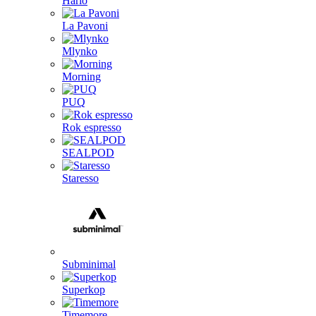
Hario
La Pavoni
Mlynko
Morning
PUQ
Rok espresso
SEALPOD
Staresso
Subminimal
Superkop
Timemore