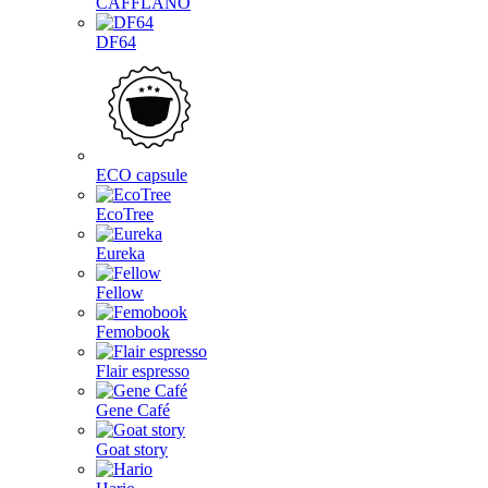
CAFFLANO
DF64
ECO capsule
EcoTree
Eureka
Fellow
Femobook
Flair espresso
Gene Café
Goat story