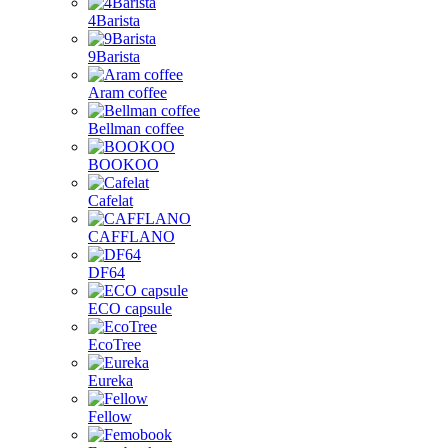
4Barista
9Barista
Aram coffee
Bellman coffee
BOOKOO
Cafelat
CAFFLANO
DF64
ECO capsule
EcoTree
Eureka
Fellow