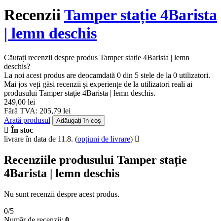
Recenzii
Tamper stație 4Barista
| lemn deschis
Căutați recenzii despre produs Tamper stație 4Barista | lemn
deschis?
La noi acest produs are deocamdată 0 din 5 stele de la 0 utilizatori.
Mai jos veți găsi recenzii și experiențe de la utilizatori reali ai
produsului Tamper stație 4Barista | lemn deschis.
249,00 lei
Fără TVA: 205,79 lei
Arată produsul
Adăugați în coş
În stoc
livrare în data de 11.8.
(
opțiuni de livrare
)
Recenziile produsului Tamper stație
4Barista | lemn deschis
Nu sunt recenzii despre acest produs.
0/5
Număr de recenzii:
0