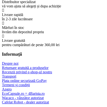
Distribuitor specializat
vă vom ajuta să alegeți și dupa achiziție
Livrare rapidă
în 2-3 zile lucrătoare
Mărfuri în stoc
livrăm din depozitul propriu
Livrare gratuită
pentru cumpărături de peste 360,00 lei
Informaţii
Despre noi
Returnare gratuită a produselor
Recenzii privind e-shop-ul nostru
Transport
Plata online securizată GoPay
Termeni și condiții
Angro
EcoCapsule.ro = 4Barista.ro
Wacaco - vânzător autorizat
Cafelat Robot - dealer autorizat