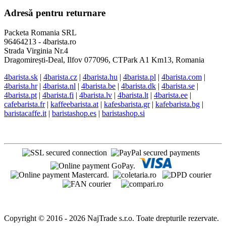
Adresă pentru returnare
Packeta Romania SRL
96464213 - 4barista.ro
Strada Virginia Nr.4
Dragomirești-Deal, Ilfov 077096, CTPark A1 Km13, Romania
4barista.sk
|
4barista.cz
|
4barista.hu
|
4barista.pl
|
4barista.com
|
4barista.hr
|
4barista.nl
|
4barista.be
|
4barista.dk
|
4barista.se
|
4barista.pt
|
4barista.fi
|
4barista.lv
|
4barista.lt
|
4barista.ee
|
cafebarista.fr
|
kaffeebarista.at
|
kafesbarista.gr
|
kafebarista.bg
|
baristacaffe.it
|
baristashop.es
|
baristashop.si
Copyright © 2016 - 2026 NajTrade s.r.o. Toate drepturile rezervate.