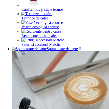
Căni termos și sticle termos
Termoze de cafea
Veselă ecologică ecotree
Recipiente pentru cafea
Seturi și accesorii Matcha
Spumatoare de lapte