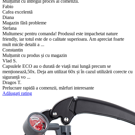
Mulțumit cu întregul proces al comenzii.
Fabio
Cafea excelentă
Diana
Magazin fără probleme
Stefana
Multumesc pentru comanda! Produsul este impachetat nature
friendly, iar totul este de o calitate superioara. Am apreciat foarte
mult micile detalii a ...
Constantin
Mulțumit cu produs și cu magazin
Vlad S.
Capsulele ECO au o durată de viață mai lungă precum se
menționează,50x. Deja am utilizat 60x și în cazul utilizării corecte cu
siguranță vo ...
Dragos T.
Prelucrare rapidă a comenzii, mărfuri interesante
Adăugați rating