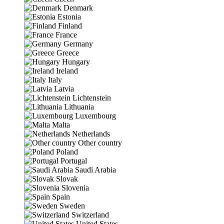
Denmark
Estonia
Finland
France
Germany
Greece
Hungary
Ireland
Italy
Latvia
Lichtenstein
Lithuania
Luxembourg
Malta
Netherlands
Other country
Poland
Portugal
Saudi Arabia
Slovak
Slovenia
Spain
Sweden
Switzerland
United States