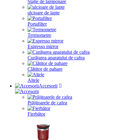
Stație de tamponare
ulcioare de lapte
Portafilter
Termometre
Espresso mirror
Curățarea aparatului de cafea
Clătitor de pahare
Altele
Accesorii
Prăjitoarele de cafea
Fierbător