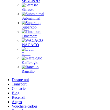
SEALPOD
Staresso
Subminimal
Superkop
Timemore
WACACO
Outin
Kaffelogic
Rancilio
Despre noi
Transport
Contacte
Blog
Recenzii
Angro
Vouchere cadou