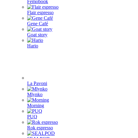
Femobook
Flair espresso
Gene Café
Goat story
Hario
La Pavoni
Mlynko
Morning
PUQ
Rok espresso