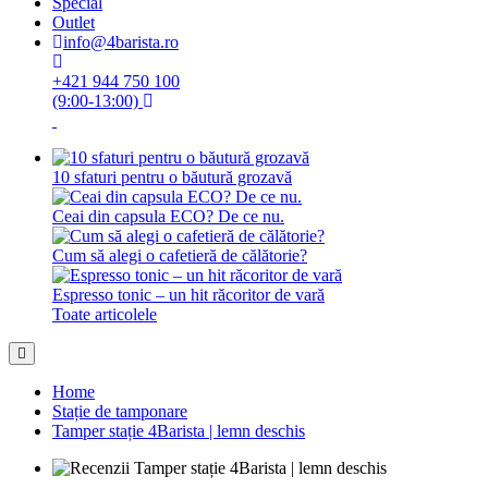
Special
Outlet
info@4barista.ro
+421 944 750 100
(9:00-13:00)
10 sfaturi pentru o băutură grozavă
Ceai din capsula ECO? De ce nu.
Cum să alegi o cafetieră de călătorie?
Espresso tonic – un hit răcoritor de vară
Toate articolele
Home
Stație de tamponare
Tamper stație 4Barista | lemn deschis