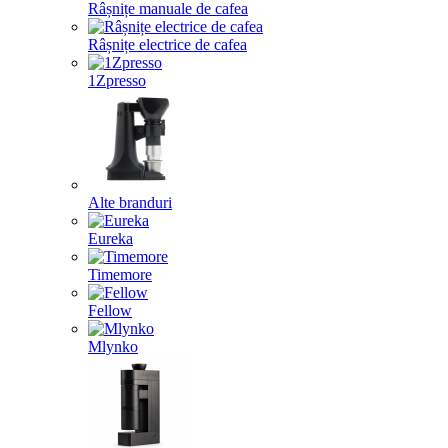
Râșnițe manuale de cafea
Râșnițe electrice de cafea
1Zpresso
Alte branduri
Eureka
Timemore
Fellow
Mlynko