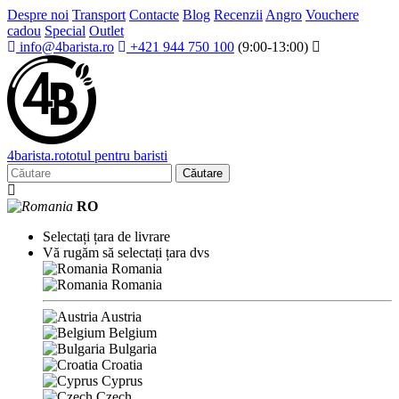
Despre noi
Transport
Contacte
Blog
Recenzii
Angro
Vouchere
cadou
Special
Outlet
info@4barista.ro
+421 944 750 100
(9:00-13:00)
4
barista
.ro
totul pentru baristi
Căutare
RO
Selectați țara de livrare
Vă rugăm să selectați țara dvs
Romania
Romania
Austria
Belgium
Bulgaria
Croatia
Cyprus
Czech