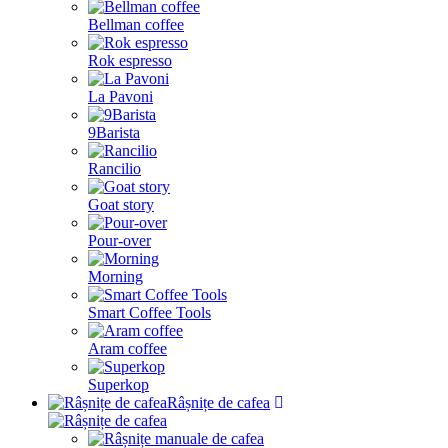
Bellman coffee
Rok espresso
La Pavoni
9Barista
Rancilio
Goat story
Pour-over
Morning
Smart Coffee Tools
Aram coffee
Superkop
Râșnițe de cafea