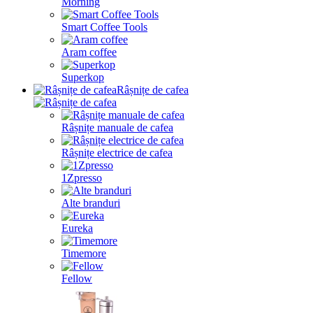
Morning
Smart Coffee Tools
Aram coffee
Superkop
Râșnițe de cafea
Râșnițe manuale de cafea
Râșnițe electrice de cafea
1Zpresso
Alte branduri
Eureka
Timemore
Fellow