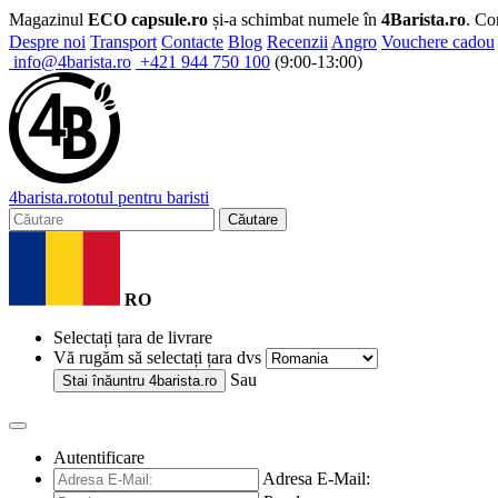
Magazinul
ECO capsule.ro
și-a schimbat numele în
4Barista.ro
. Co
Despre noi
Transport
Contacte
Blog
Recenzii
Angro
Vouchere cadou
info@4barista.ro
+421 944 750 100
(9:00-13:00)
4
barista
.ro
totul pentru baristi
Căutare
RO
Selectați țara de livrare
Vă rugăm să selectați țara dvs
Sau
Stai înăuntru
4barista.ro
Autentificare
Adresa E-Mail: