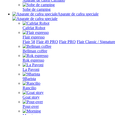
Aparate de cafea Cafflano
Sobe de camping
Aparate de cafea speciale
Cafelat Robot
Flair espresso
Flair 58
Flair 49 PRO
Flair PRO
Flair Classic / Signatur
Bellman coffee
Rok espresso
La Pavoni
9Barista
Rancilio
Goat story
Pour-over