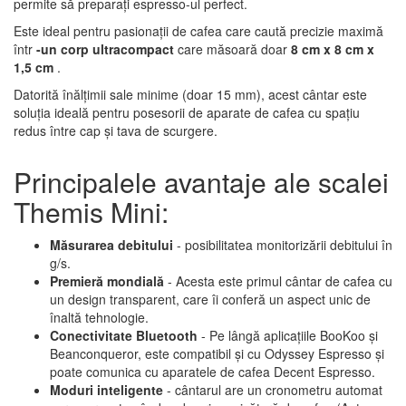
permite să preparați espresso-ul perfect.
Este ideal pentru pasionații de cafea care caută precizie maximă
într
-un corp ultracompact
care măsoară doar
8 cm x 8 cm x
1,5 cm
.
Datorită înălțimii sale minime (doar 15 mm), acest cântar este
soluția ideală pentru posesorii de aparate de cafea cu spațiu
redus între cap și tava de scurgere.
Principalele avantaje ale scalei
Themis Mini:
Măsurarea debitului
- posibilitatea monitorizării debitului în
g/s.
Premieră mondială
- Acesta este primul cântar de cafea cu
un design transparent, care îi conferă un aspect unic de
înaltă tehnologie.
Conectivitate Bluetooth
- Pe lângă aplicațiile BooKoo și
Beanconqueror, este compatibil și cu Odyssey Espresso și
poate comunica cu aparatele de cafea Decent Espresso.
Moduri inteligente
- cântarul are un cronometru automat