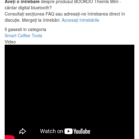
Aveți o întrebare
despre produsul BOOKOO Themis Mini -
cântar digital bluetooth?
Consultați secțiunea FAQ sau adresați-ne întrebarea direct în
discuție. Mergeți la întrebări.
Accesați întrebările
Il gasesti in categoria
Smart Coffee Tools
Video