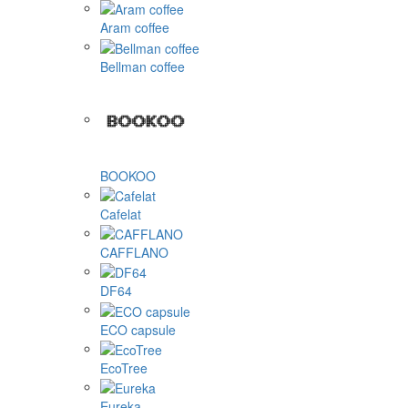
Aram coffee
Bellman coffee
BOOKOO
Cafelat
CAFFLANO
DF64
ECO capsule
EcoTree
Eureka