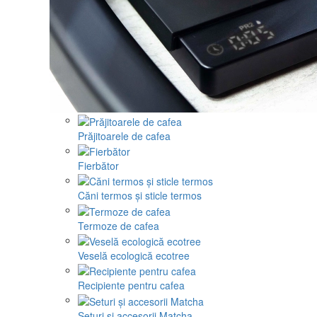
Prăjitoarele de cafea
Fierbător
Căni termos și sticle termos
Termoze de cafea
Veselă ecologică ecotree
Recipiente pentru cafea
Seturi și accesorii Matcha