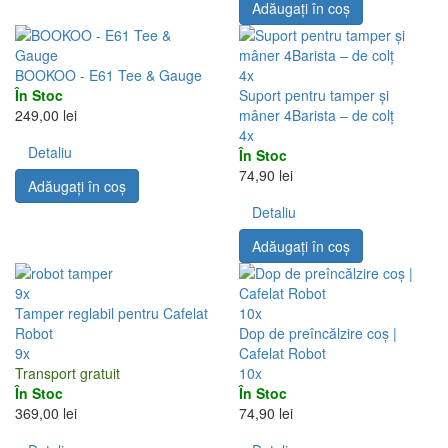
Adăugați în coş
BOOKOO - E61 Tee & Gauge
4x
În Stoc
Suport pentru tamper și
249,00 lei
mâner 4Barista – de colț
4x
Detaliu
În Stoc
74,90 lei
Adăugați în coş
Detaliu
Adăugați în coş
9x
Tamper reglabil pentru Cafelat
10x
Robot
Dop de preîncălzire coș |
9x
Cafelat Robot
Transport gratuit
10x
În Stoc
În Stoc
369,00 lei
74,90 lei