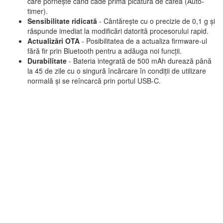
care pornește când cade prima picătură de cafea (Auto-
timer).
Sensibilitate ridicată
- Cântărește cu o precizie de 0,1 g și
răspunde imediat la modificări datorită procesorului rapid.
Actualizări OTA
- Posibilitatea de a actualiza firmware-ul
fără fir prin Bluetooth pentru a adăuga noi funcții.
Durabilitate
- Bateria integrată de 500 mAh durează până
la 45 de zile cu o singură încărcare în condiții de utilizare
normală și se reîncarcă prin portul USB-C.