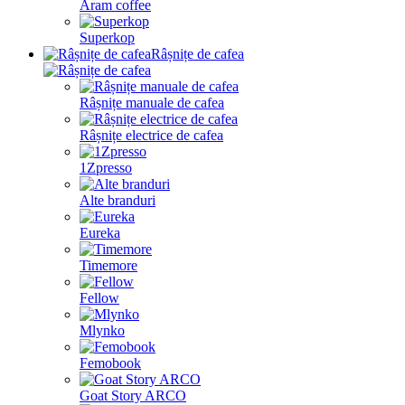
Aram coffee
Superkop
Râșnițe de cafea
Râșnițe manuale de cafea
Râșnițe electrice de cafea
1Zpresso
Alte branduri
Eureka
Timemore
Fellow
Mlynko
Femobook
Goat Story ARCO