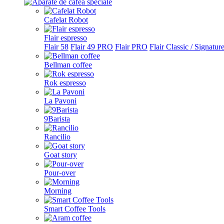
Cafelat Robot
Flair espresso
Flair 58
Flair 49 PRO
Flair PRO
Flair Classic / Signatur
Bellman coffee
Rok espresso
La Pavoni
9Barista
Rancilio
Goat story
Pour-over
Morning
Smart Coffee Tools