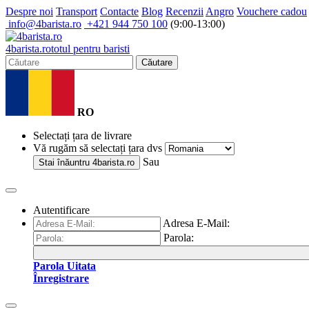
Despre noi
Transport
Contacte
Blog
Recenzii
Angro
Vouchere cadou
info@4barista.ro
+421 944 750 100
(9:00-13:00)
4
barista
.ro
totul pentru baristi
Căutare
RO
Selectați țara de livrare
Vă rugăm să selectați țara dvs
Sau
Stai înăuntru
4barista.ro
Autentificare
Adresa E-Mail:
Parola:
Parola Uitata
Înregistrare