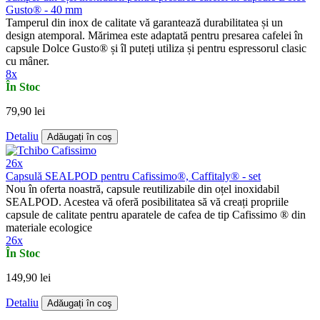
Gusto® - 40 mm
Tamperul din inox de calitate vă garantează durabilitatea și un
design atemporal. Mărimea este adaptată pentru presarea cafelei în
capsule Dolce Gusto® și îl puteți utiliza și pentru espressorul clasic
cu mâner.
8x
În Stoc
79,90 lei
Detaliu
Adăugați în coş
26x
Capsulă SEALPOD pentru Cafissimo®, Caffitaly® - set
Nou în oferta noastră, capsule reutilizabile din oțel inoxidabil
SEALPOD. Acestea vă oferă posibilitatea să vă creați propriile
capsule de calitate pentru aparatele de cafea de tip Cafissimo ® din
materiale ecologice
26x
În Stoc
149,90 lei
Detaliu
Adăugați în coş