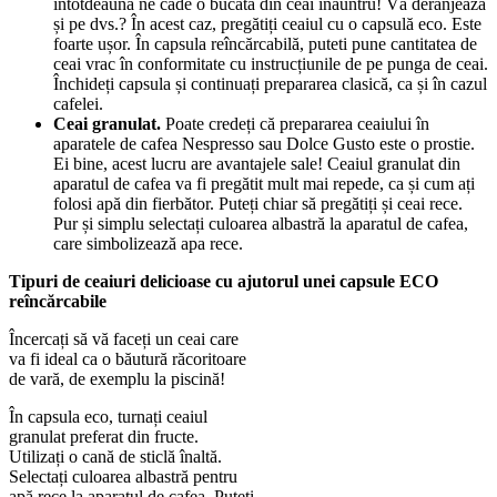
întotdeauna ne cade o bucată din ceai înăuntru! Vă deranjează
și pe dvs.? În acest caz, pregătiți ceaiul cu o capsulă eco. Este
foarte ușor. În capsula reîncărcabilă, puteti pune cantitatea de
ceai vrac în conformitate cu instrucțiunile de pe punga de ceai.
Închideți capsula și continuați prepararea clasică, ca și în cazul
cafelei.
Ceai granulat.
Poate credeți că prepararea ceaiului în
aparatele de cafea Nespresso sau Dolce Gusto este o prostie.
Ei bine, acest lucru are avantajele sale! Ceaiul granulat din
aparatul de cafea va fi pregătit mult mai repede, ca și cum ați
folosi apă din fierbător. Puteți chiar să pregătiți și ceai rece.
Pur și simplu selectați culoarea albastră la aparatul de cafea,
care simbolizează apa rece.
Tipuri de ceaiuri delicioase cu ajutorul unei capsule ECO
reîncărcabile
Încercați să vă faceți un ceai care
va fi ideal ca o băutură răcoritoare
de vară, de exemplu la piscină!
În capsula eco, turnați ceaiul
granulat preferat din fructe.
Utilizați o cană de sticlă înaltă.
Selectați culoarea albastră pentru
apă rece la aparatul de cafea. Puteți