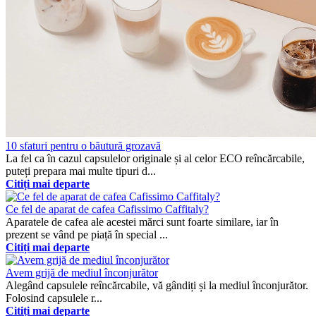
10 sfaturi pentru o băutură grozavă
La fel ca în cazul capsulelor originale și al celor ECO reîncărcabile,
puteți prepara mai multe tipuri d...
Citiți mai departe
Ce fel de aparat de cafea Cafissimo Caffitaly?
Aparatele de cafea ale acestei mărci sunt foarte similare, iar în
prezent se vând pe piață în special ...
Citiți mai departe
Avem grijă de mediul înconjurător
Alegând capsulele reîncărcabile, vă gândiți și la mediul înconjurător.
Folosind capsulele r...
Citiți mai departe