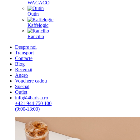
WACACO
Outin
Kaffelogic
Rancilio
Despre noi
Transport
Contacte
Blog
Recenzii
Angro
Vouchere cadou
Special
Outlet
info@4barista.ro
+421 944 750 100
(9:00-13:00)