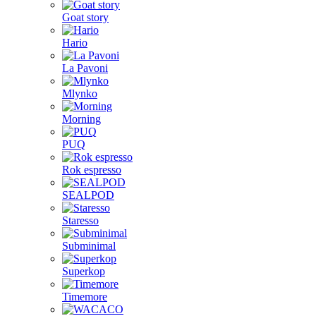
Goat story
Hario
La Pavoni
Mlynko
Morning
PUQ
Rok espresso
SEALPOD
Staresso
Subminimal
Superkop
Timemore