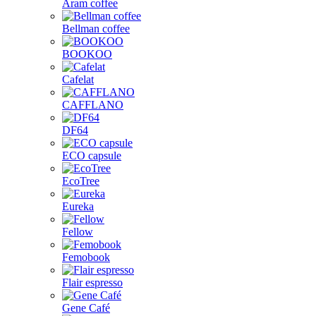
Aram coffee
Bellman coffee
BOOKOO
Cafelat
CAFFLANO
DF64
ECO capsule
EcoTree
Eureka
Fellow
Femobook
Flair espresso
Gene Café