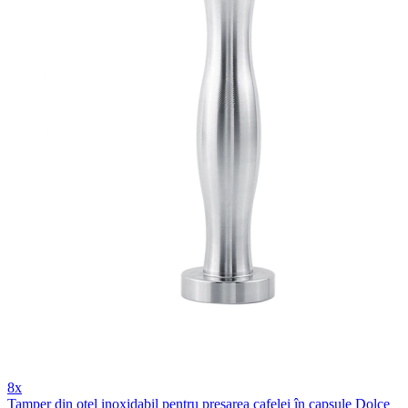
8x
Tamper din oțel inoxidabil pentru presarea cafelei în capsule Dolce