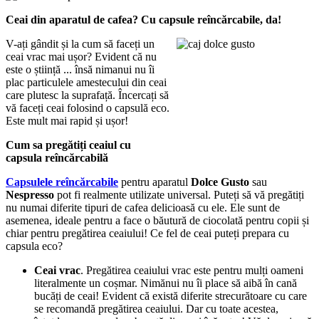
Ceai din aparatul de cafea? Cu capsule reîncărcabile, da!
V-ați gândit și la cum să faceți un
ceai vrac mai ușor? Evident că nu
este o știință ... însă nimanui nu îi
plac particulele amestecului din ceai
care plutesc la suprafață. Încercați să
vă faceți ceai folosind o capsulă eco.
Este mult mai rapid și ușor!
Cum sa pregătiți ceaiul cu
capsula reîncărcabilă
Capsulele reîncărcabile
pentru aparatul
Dolce Gusto
sau
Nespresso
pot fi realmente utilizate universal. Puteți să vă pregătiți
nu numai diferite tipuri de cafea delicioasă cu ele. Ele sunt de
asemenea, ideale pentru a face o băutură de ciocolată pentru copii și
chiar pentru pregătirea ceaiului! Ce fel de ceai puteți prepara cu
capsula eco?
Ceai vrac
. Pregătirea ceaiului vrac este pentru mulți oameni
literalmente un coșmar. Nimănui nu îi place să aibă în cană
bucăți de ceai! Evident că există diferite strecurătoare cu care
se recomandă pregătirea ceaiului. Dar cu toate acestea,