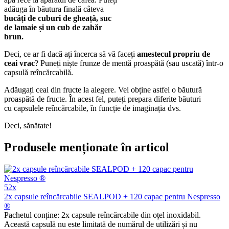
adăuga în băutura finală câteva
bucăți de cuburi de gheață, suc
de lamaie și un cub de zahăr
brun.
Deci, ce ar fi dacă ați încerca să vă faceți
amestecul propriu de
ceai vrac
? Puneți niște frunze de mentă proaspătă (sau uscată) într-o
capsulă reîncărcabilă.
Adăugați ceai din fructe la alegere. Vei obține astfel o băutură
proaspătă de fructe. În acest fel, puteți prepara diferite băuturi
cu capsulele reîncărcabile, în funcție de imaginația dvs.
Deci, sănătate!
Produsele menționate în articol
52x
2x capsule reîncărcabile SEALPOD + 120 capac pentru Nespresso
®
Pachetul conține: 2x capsule reîncărcabile din oțel inoxidabil.
Această capsulă nu este limitată de numărul de utilizări și nu