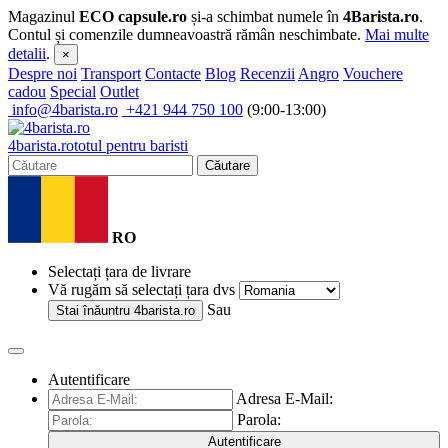
Magazinul
ECO capsule.ro
și-a schimbat numele în
4Barista.ro
.
Contul și comenzile dumneavoastră rămân neschimbate.
Mai multe
detalii
.
×
Despre noi
Transport
Contacte
Blog
Recenzii
Angro
Vouchere
cadou
Special
Outlet
info@4barista.ro
+421 944 750 100
(9:00-13:00)
4
barista
.ro
totul pentru baristi
Căutare
RO
Selectați țara de livrare
Vă rugăm să selectați țara dvs
Sau
Stai înăuntru
4barista.ro
Autentificare
Adresa E-Mail:
Parola:
Autentificare