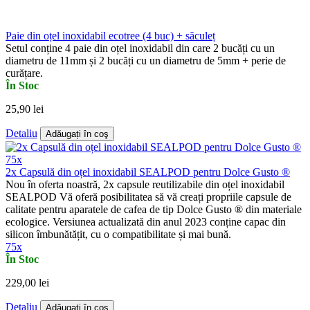
Paie din oțel inoxidabil ecotree (4 buc) + săculeț
Setul conține 4 paie din oțel inoxidabil din care 2 bucăți cu un
diametru de 11mm și 2 bucăți cu un diametru de 5mm + perie de
curățare.
În Stoc
25,90 lei
Detaliu
Adăugați în coş
75x
2x Capsulă din oțel inoxidabil SEALPOD pentru Dolce Gusto ®
Nou în oferta noastră, 2x capsule reutilizabile din oțel inoxidabil
SEALPOD Vă oferă posibilitatea să vă creați propriile capsule de
calitate pentru aparatele de cafea de tip Dolce Gusto ® din materiale
ecologice. Versiunea actualizată din anul 2023 conține capac din
silicon îmbunătățit, cu o compatibilitate și mai bună.
75x
În Stoc
229,00 lei
Detaliu
Adăugați în coş