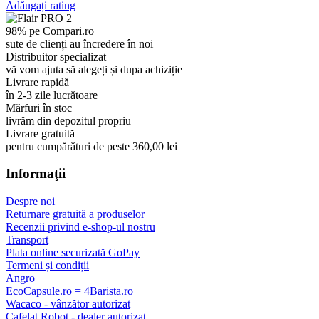
Adăugați rating
98% pe Compari.ro
sute de clienți au încredere în noi
Distribuitor specializat
vă vom ajuta să alegeți și dupa achiziție
Livrare rapidă
în 2-3 zile lucrătoare
Mărfuri în stoc
livrăm din depozitul propriu
Livrare gratuită
pentru cumpărături de peste 360,00 lei
Informaţii
Despre noi
Returnare gratuită a produselor
Recenzii privind e-shop-ul nostru
Transport
Plata online securizată GoPay
Termeni și condiții
Angro
EcoCapsule.ro = 4Barista.ro
Wacaco - vânzător autorizat
Cafelat Robot - dealer autorizat