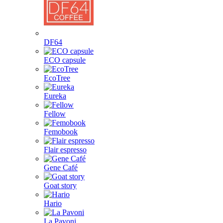
DF64
ECO capsule
EcoTree
Eureka
Fellow
Femobook
Flair espresso
Gene Café
Goat story
Hario
La Pavoni