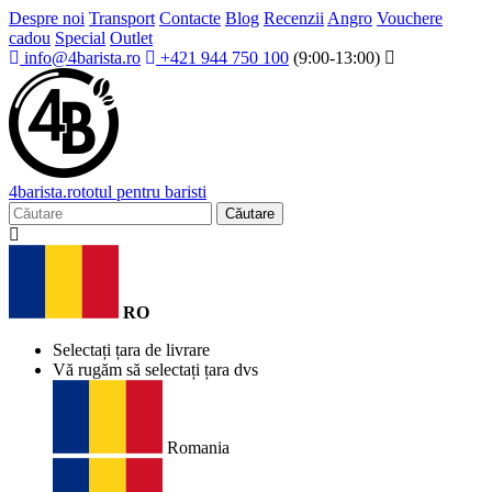
Despre noi
Transport
Contacte
Blog
Recenzii
Angro
Vouchere
cadou
Special
Outlet
info@4barista.ro
+421 944 750 100
(9:00-13:00)
4
barista
.ro
totul pentru baristi
Căutare
RO
Selectați țara de livrare
Vă rugăm să selectați țara dvs
Romania