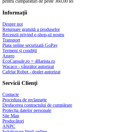
pentru cumpărături de peste 360,00 lei
Informaţii
Despre noi
Returnare gratuită a produselor
Recenzii privind e-shop-ul nostru
Transport
Plata online securizată GoPay
Termeni și condiții
Angro
EcoCapsule.ro = 4Barista.ro
Wacaco - vânzător autorizat
Cafelat Robot - dealer autorizat
Servicii Clienţi
Contacte
Procedura de reclamație
Desfacerea contractului de cumpărare
Protecția datelor personale
Site Map
Producători
ANPC
Solutionare litigii online