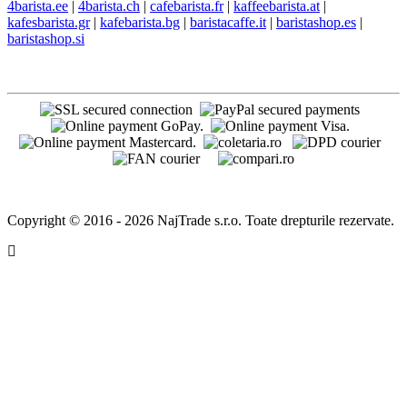
4barista.ee
|
4barista.ch
|
cafebarista.fr
|
kaffeebarista.at
|
kafesbarista.gr
|
kafebarista.bg
|
baristacaffe.it
|
baristashop.es
|
baristashop.si
Copyright © 2016 - 2026 NajTrade s.r.o. Toate drepturile rezervate.