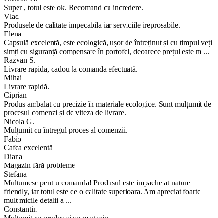
Super , totul este ok. Recomand cu incredere.
Vlad
Produsele de calitate impecabila iar serviciile ireprosabile.
Elena
Capsulă excelentă, este ecologică, ușor de întreținut și cu timpul veți
simți cu siguranță compensare în portofel, deoarece prețul este m ...
Razvan S.
Livrare rapida, cadou la comanda efectuată.
Mihai
Livrare rapidă.
Ciprian
Produs ambalat cu precizie în materiale ecologice. Sunt mulțumit de
procesul comenzi și de viteza de livrare.
Nicola G.
Mulțumit cu întregul proces al comenzii.
Fabio
Cafea excelentă
Diana
Magazin fără probleme
Stefana
Multumesc pentru comanda! Produsul este impachetat nature
friendly, iar totul este de o calitate superioara. Am apreciat foarte
mult micile detalii a ...
Constantin
Mulțumit cu produs și cu magazin