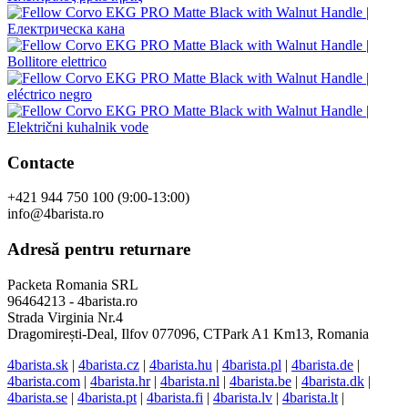
Contacte
+421 944 750 100 (9:00-13:00)
info@4barista.ro
Adresă pentru returnare
Packeta Romania SRL
96464213 - 4barista.ro
Strada Virginia Nr.4
Dragomirești-Deal, Ilfov 077096, CTPark A1 Km13, Romania
4barista.sk
|
4barista.cz
|
4barista.hu
|
4barista.pl
|
4barista.de
|
4barista.com
|
4barista.hr
|
4barista.nl
|
4barista.be
|
4barista.dk
|
4barista.se
|
4barista.pt
|
4barista.fi
|
4barista.lv
|
4barista.lt
|