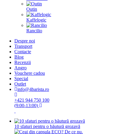
Outin
Kaffelogic
Rancilio
Despre noi
Transport
Contacte
Blog
Recenzii
Angro
Vouchere cadou
Special
Outlet
info@4barista.ro
+421 944 750 100
(9:00-13:00)
10 sfaturi pentru o băutură grozavă