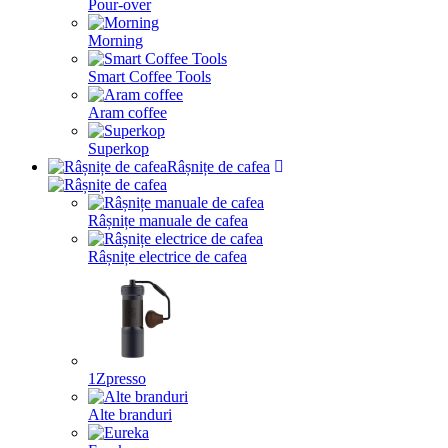
Pour-over
Morning
Smart Coffee Tools
Aram coffee
Superkop
Râșnițe de cafea
Râșnițe manuale de cafea
Râșnițe electrice de cafea
1Zpresso
Alte branduri