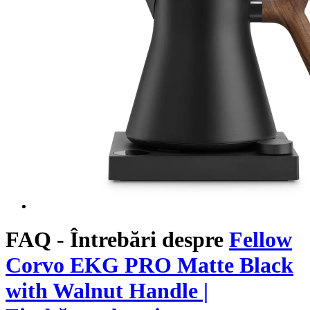
FAQ - Întrebări despre
Fellow
Corvo EKG PRO Matte Black
with Walnut Handle |