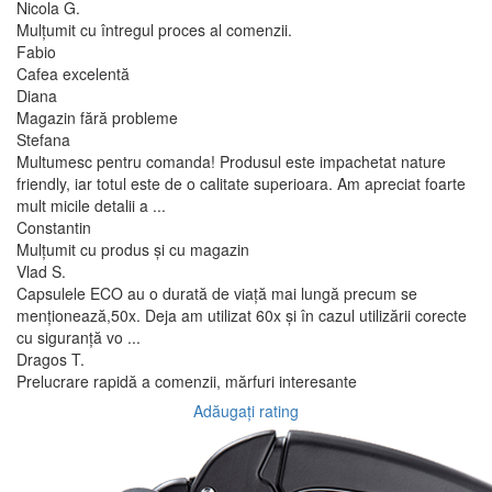
Nicola G.
Mulțumit cu întregul proces al comenzii.
Fabio
Cafea excelentă
Diana
Magazin fără probleme
Stefana
Multumesc pentru comanda! Produsul este impachetat nature
friendly, iar totul este de o calitate superioara. Am apreciat foarte
mult micile detalii a ...
Constantin
Mulțumit cu produs și cu magazin
Vlad S.
Capsulele ECO au o durată de viață mai lungă precum se
menționează,50x. Deja am utilizat 60x și în cazul utilizării corecte
cu siguranță vo ...
Dragos T.
Prelucrare rapidă a comenzii, mărfuri interesante
Adăugați rating