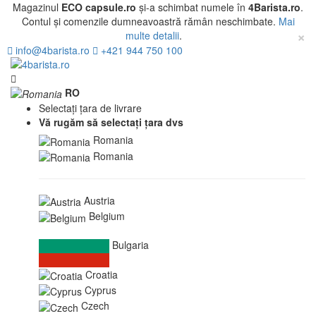
Magazinul
ECO capsule.ro
și-a schimbat numele în
4Barista.ro
.
Contul și comenzile dumneavoastră rămân neschimbate.
Mai
×
multe detalii
.
info@4barista.ro
+421 944 750 100
RO
Selectați țara de livrare
Vă rugăm să selectați țara dvs
Romania
Romania
Austria
Belgium
Bulgaria
Croatia
Cyprus
Czech