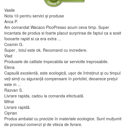
Vasile
Nota 10 pentru servici și produse
Anca P.
Am comandat Wacaco PicoPresso acum ceva timp. Super
incantata de produs si foarte placut surprinsa de faptul ca a sosit
foooarte rapid si ca era extra ...
Cosmin G.
Super , totul este ok. Recomand cu incredere.
Vlad
Produsele de calitate impecabila iar serviciile ireprosabile.
Elena
Capsulă excelentă, este ecologică, ușor de întreținut și cu timpul
veți simți cu siguranță compensare în portofel, deoarece prețul
este m ...
Razvan S.
Livrare rapida, cadou la comanda efectuată.
Mihai
Livrare rapidă.
Ciprian
Produs ambalat cu precizie în materiale ecologice. Sunt mulțumit
de procesul comenzi și de viteza de livrare.