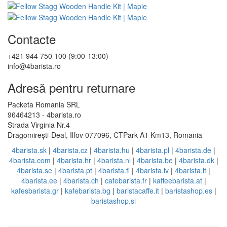
Contacte
+421 944 750 100 (9:00-13:00)
info@4barista.ro
Adresă pentru returnare
Packeta Romania SRL
96464213 - 4barista.ro
Strada Virginia Nr.4
Dragomirești-Deal, Ilfov 077096, CTPark A1 Km13, Romania
4barista.sk
|
4barista.cz
|
4barista.hu
|
4barista.pl
|
4barista.de
|
4barista.com
|
4barista.hr
|
4barista.nl
|
4barista.be
|
4barista.dk
|
4barista.se
|
4barista.pt
|
4barista.fi
|
4barista.lv
|
4barista.lt
|
4barista.ee
|
4barista.ch
|
cafebarista.fr
|
kaffeebarista.at
|
kafesbarista.gr
|
kafebarista.bg
|
baristacaffe.it
|
baristashop.es
|
baristashop.si