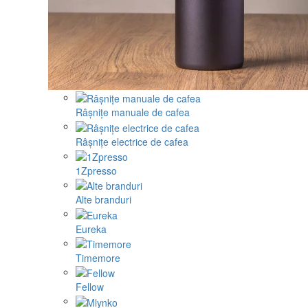
Râșnițe manuale de cafea
Râșnițe electrice de cafea
1Zpresso
Alte branduri
Eureka
Timemore
Fellow