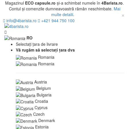
Magazinul
ECO capsule.ro
și-a schimbat numele în
4Barista.ro
.
Contul și comenzile dumneavoastră rămân neschimbate.
Mai
×
multe detalii
.
info@4barista.ro
+421 944 750 100
RO
Selectați țara de livrare
Vă rugăm să selectați țara dvs
Romania
Romania
Austria
Belgium
Bulgaria
Croatia
Cyprus
Czech
Denmark
Estonia