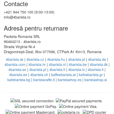
Contacte
+421 944 750 100 (9:00-13:00)
info@4barista.ro
Adresă pentru returnare
Packeta Romania SRL
96464213 - 4barista.ro
Strada Virginia Nr.4
Dragomirești-Deal, Ilfov 077096, CTPark A1 Km13, Romania
4barista.sk
|
4barista.cz
|
4barista.hu
|
4barista.pl
|
4barista.de
|
4barista.com
|
4barista.hr
|
4barista.nl
|
4barista.be
|
4barista.dk
|
4barista.se
|
4barista.pt
|
4barista.fi
|
4barista.lv
|
4barista.lt
|
4barista.ee
|
4barista.ch
|
kaffeebarista.at
|
kafesbarista.gr
|
kafebarista.bg
|
baristacaffe.it
|
baristashop.es
|
baristashop.si