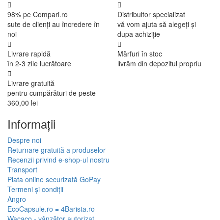
98% pe Compari.ro
Distribuitor specializat
sute de clienți au încredere în
vă vom ajuta să alegeți și
noi
dupa achiziție
Livrare rapidă
Mărfuri în stoc
în 2-3 zile lucrătoare
livrăm din depozitul propriu
Livrare gratuită
pentru cumpărături de peste
360,00 lei
Informaţii
Despre noi
Returnare gratuită a produselor
Recenzii privind e-shop-ul nostru
Transport
Plata online securizată GoPay
Termeni și condiții
Angro
EcoCapsule.ro = 4Barista.ro
Wacaco - vânzător autorizat