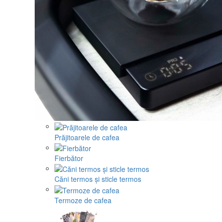
Prăjitoarele de cafea
Fierbător
Căni termos și sticle termos
Termoze de cafea