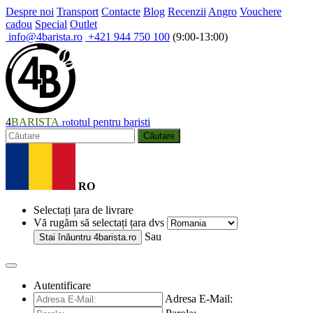
Despre noi
Transport
Contacte
Blog
Recenzii
Angro
Vouchere
cadou
Special
Outlet
info@4barista.ro
+421 944 750 100
(9:00-13:00)
4
BARISTA
totul pentru baristi
.ro
Căutare
RO
Selectați țara de livrare
Vă rugăm să selectați țara dvs
Sau
Stai înăuntru
4barista.ro
Autentificare
Adresa E-Mail: