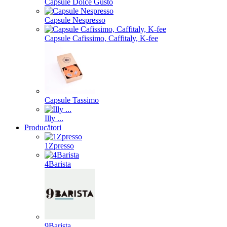
Capsule Dolce Gusto
Capsule Nespresso
Capsule Cafissimo, Caffitaly, K-fee
Capsule Tassimo
Illy ...
Producători
1Zpresso
4Barista
9Barista