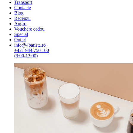
Transport
Contacte
Blog
Recenzii
Angro
Vouchere cadou
Special
Outlet
info@4barista.ro
+421 944 750 100
(9:00-13:00)