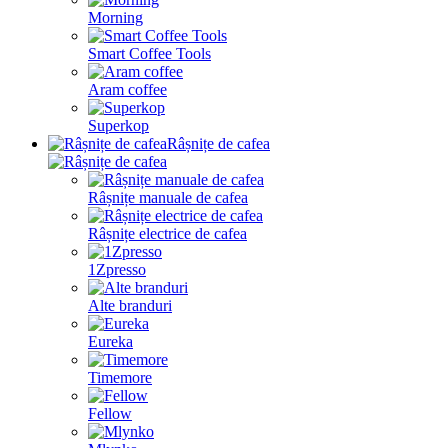
Morning
Smart Coffee Tools
Aram coffee
Superkop
Râșnițe de cafea
Râșnițe manuale de cafea
Râșnițe electrice de cafea
1Zpresso
Alte branduri
Eureka
Timemore
Fellow