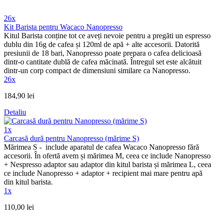
26x
Kit Barista pentru Wacaco Nanopresso
Kitul Barista conține tot ce aveți nevoie pentru a pregăti un espresso
dublu din 16g de cafea și 120ml de apă + alte accesorii. Datorită
presiunii de 18 bari, Nanopresso poate prepara o cafea delicioasă
dintr-o cantitate dublă de cafea măcinată. Întregul set este alcătuit
dintr-un corp compact de dimensiuni similare ca Nanopresso.
26x
184,90 lei
Detaliu
1x
Carcasă dură pentru Nanopresso (mărime S)
Mărimea S - include aparatul de cafea Wacaco Nanopresso fără
accesorii. În ofertă avem și mărimea M, ceea ce include Nanopresso
+ Nespresso adaptor sau adaptor din kitul barista și mărimea L, ceea
ce include Nanopresso + adaptor + recipient mai mare pentru apă
din kitul barista.
1x
110,00 lei