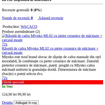
Recenzie generală:
0
(
0%
)
Număr de recenzii:
0
Adaugă recenzie
Producător:
WACACO
Produse asemănătoare (2)
72x
Râșniță de cafea Mlynko ML02 cu pietre ceramice de măcinare +
carcasă moale
Mlynko este noul brand slovac de râșnițe de cafea manuale din oțel
inoxidabil, în combinație cu pietre ceramice de măcinare. Datorită
pietrelor ceramice de măcinare, puteți pregăti cu Mlynko cafea
măcinată uniform la granulația dorită. Dimensiunea de măcinare
(fracție) o puteți selecta dvs.
72x
Ofertă specială
În Stoc
124,90 lei
99,90 lei
Detaliu
Adăugați în coş