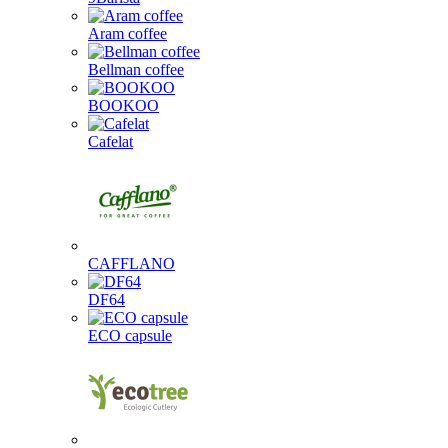
Aram coffee
Bellman coffee
BOOKOO
Cafelat
CAFFLANO
DF64
ECO capsule