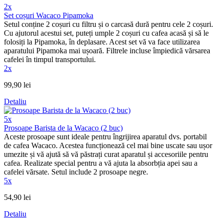
2x
Set coșuri Wacaco Pipamoka
Setul conține 2 coșuri cu filtru și o carcasă dură pentru cele 2 coșuri.
Cu ajutorul acestui set, puteți umple 2 coșuri cu cafea acasă și să le
folosiți la Pipamoka, în deplasare. Acest set vă va face utilizarea
aparatului Pipamoka mai ușoară. Filtrele incluse împiedică vărsarea
cafelei în timpul transportului.
2x
99,90 lei
Detaliu
5x
Prosoape Barista de la Wacaco (2 buc)
Aceste prosoape sunt ideale pentru îngrijirea aparatul dvs. portabil
de cafea Wacaco. Acestea funcționează cel mai bine uscate sau ușor
umezite și vă ajută să vă păstrați curat aparatul și accesoriile pentru
cafea. Realizate special pentru a vă ajuta la absorbția apei sau a
cafelei vărsate. Setul include 2 prosoape negre.
5x
54,90 lei
Detaliu