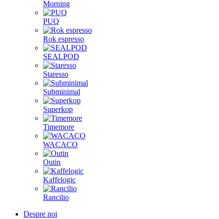
Morning
PUQ
Rok espresso
SEALPOD
Staresso
Subminimal
Superkop
Timemore
WACACO
Outin
Kaffelogic
Rancilio
Despre noi