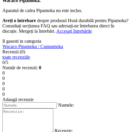
Wacaco Pipamoka.
Aparatul de cafea Pipamoka nu este inclus.
Aveți o întrebare
despre produsul Husă durabilă pentru Pipamoka?
Consultați secțiunea FAQ sau adresați-ne întrebarea direct în
discuție. Mergeți la întrebări.
Accesați întrebările
Il gasesti in categoria
Wacaco Pipamoka / Cuppamoka
Recenzii (0)
toate recenziile
0/5
Număr de recenzii:
0
0
0
0
0
0
Adaugă recenzie
Numele:
Recenzie: