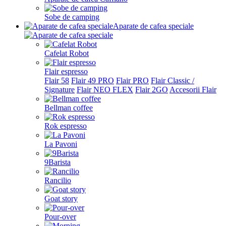
Sobe de camping
Aparate de cafea speciale
Cafelat Robot
Flair espresso
Flair 58
Flair 49 PRO
Flair PRO
Flair Classic /
Signature
Flair NEO FLEX
Flair 2GO
Accesorii Flair
Bellman coffee
Rok espresso
La Pavoni
9Barista
Rancilio
Goat story
Pour-over