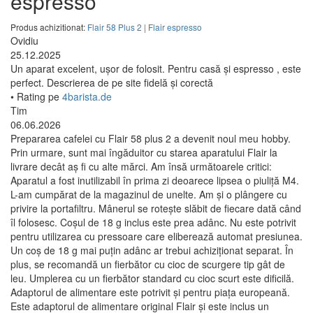
espresso
Produs achizitionat:
Flair 58 Plus 2 | Flair espresso
Ovidiu
25.12.2025
Un aparat excelent, ușor de folosit. Pentru casă și espresso , este
perfect. Descrierea de pe site fidelă și corectă
• Rating pe
4barista.de
Tim
06.06.2026
Prepararea cafelei cu Flair 58 plus 2 a devenit noul meu hobby.
Prin urmare, sunt mai îngăduitor cu starea aparatului Flair la
livrare decât aș fi cu alte mărci. Am însă următoarele critici:
Aparatul a fost inutilizabil în prima zi deoarece lipsea o piuliță M4.
L-am cumpărat de la magazinul de unelte. Am și o plângere cu
privire la portafiltru. Mânerul se rotește slăbit de fiecare dată când
îl folosesc. Coșul de 18 g inclus este prea adânc. Nu este potrivit
pentru utilizarea cu pressoare care eliberează automat presiunea.
Un coș de 18 g mai puțin adânc ar trebui achiziționat separat. În
plus, se recomandă un fierbător cu cioc de scurgere tip gât de
leu. Umplerea cu un fierbător standard cu cioc scurt este dificilă.
Adaptorul de alimentare este potrivit și pentru piața europeană.
Este adaptorul de alimentare original Flair și este inclus un