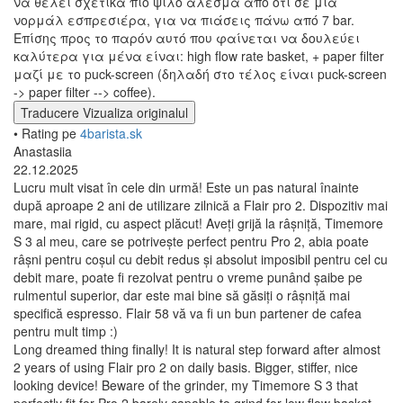
να θέλει σχετικά πιο ψιλό άλεσμα από ότι σε μια
νορμάλ εσπρεσιέρα, για να πιάσεις πάνω από 7 bar.
Επίσης προς το παρόν αυτό που φαίνεται να δουλεύει
καλύτερα για μένα είναι: high flow rate basket, + paper filter
μαζί με το puck-screen (δηλαδή στο τέλος είναι puck-screen
-> paper filter --> coffee).
Traducere
Vizualiza originalul
• Rating pe
4barista.sk
Anastasiia
22.12.2025
Lucru mult visat în cele din urmă! Este un pas natural înainte
după aproape 2 ani de utilizare zilnică a Flair pro 2. Dispozitiv mai
mare, mai rigid, cu aspect plăcut! Aveți grijă la râșniță, Timemore
S 3 al meu, care se potrivește perfect pentru Pro 2, abia poate
râșni pentru coșul cu debit redus și absolut imposibil pentru cel cu
debit mare, poate fi rezolvat pentru o vreme punând șaibe pe
rulmentul superior, dar este mai bine să găsiți o râșniță mai
specifică espresso. Flair 58 vă va fi un bun partener de cafea
pentru mult timp :)
Long dreamed thing finally! It is natural step forward after almost
2 years of using Flair pro 2 on daily basis. Bigger, stiffer, nice
looking device! Beware of the grinder, my Timemore S 3 that