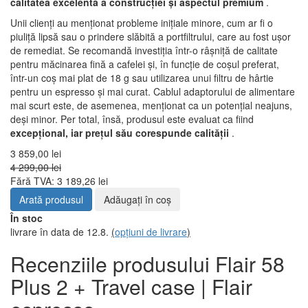
calitatea excelentă a construcției și aspectul premium
.
Unii clienți au menționat probleme inițiale minore, cum ar fi o
piuliță lipsă sau o prindere slăbită a portfiltrului, care au fost ușor
de remediat. Se recomandă investiția într-o râșniță de calitate
pentru măcinarea fină a cafelei și, în funcție de coșul preferat,
într-un coș mai plat de 18 g sau utilizarea unui filtru de hârtie
pentru un espresso și mai curat. Cablul adaptorului de alimentare
mai scurt este, de asemenea, menționat ca un potențial neajuns,
deși minor. Per total, însă, produsul este evaluat ca fiind
excepțional, iar prețul său corespunde calității
.
3 859,00 lei
4 299,00 lei
Fără TVA: 3 189,26 lei
Arată produsul
Adăugați în coş
În stoc
livrare în data de 12.8.
(
opțiuni de livrare
)
Recenziile produsului Flair 58
Plus 2 + Travel case | Flair