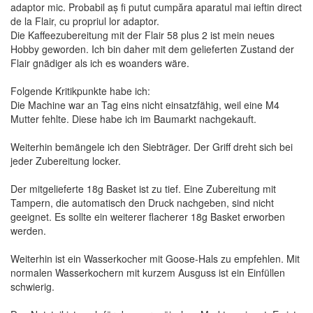
adaptor mic. Probabil aș fi putut cumpăra aparatul mai ieftin direct
de la Flair, cu propriul lor adaptor.
Die Kaffeezubereitung mit der Flair 58 plus 2 ist mein neues
Hobby geworden. Ich bin daher mit dem gelieferten Zustand der
Flair gnädiger als ich es woanders wäre.
Folgende Kritikpunkte habe ich:
Die Machine war an Tag eins nicht einsatzfähig, weil eine M4
Mutter fehlte. Diese habe ich im Baumarkt nachgekauft.
Weiterhin bemängele ich den Siebträger. Der Griff dreht sich bei
jeder Zubereitung locker.
Der mitgelieferte 18g Basket ist zu tief. Eine Zubereitung mit
Tampern, die automatisch den Druck nachgeben, sind nicht
geeignet. Es sollte ein weiterer flacherer 18g Basket erworben
werden.
Weiterhin ist ein Wasserkocher mit Goose-Hals zu empfehlen. Mit
normalen Wasserkochern mit kurzem Ausguss ist ein Einfüllen
schwierig.