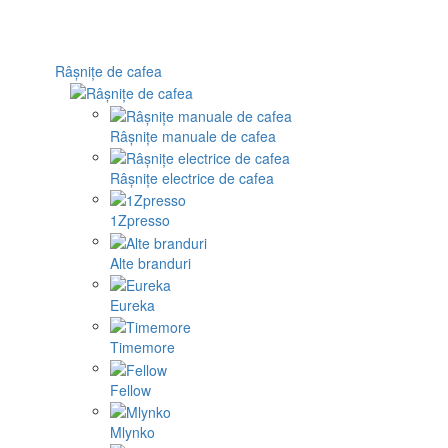
Râșnițe de cafea
Râșnițe manuale de cafea
Râșnițe electrice de cafea
1Zpresso
Alte branduri
Eureka
Timemore
Fellow
Mlynko