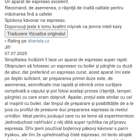
Un aparat de espresso excelent.
Recomand, de asemenea, o râșniță de înaltă calitate pentru
măcinarea fină a cafelei
Spickovy kávovar na espresso.
Doporucuji jeste k tomu kvalitni mlynek na jemne mleti kavy
Traducere
Vizualiza originalul
• Rating pe
4barista.cz
Jiří
07.07.2025
Simplitatea încălzirii îl face un aparat de espresso super rapid.
Obișnuiam să folosesc un espressor cu boiler și pârghie cu duză
de abur, dar preferând un espresso curat, acest aparat îmi este
pe deplin suficient, iar prepararea primei doze este, de
asemenea, semnificativ mai rapidă și elimină orice curățare
complicată a capului și pot folosi același proces (râșniță, tamper,
pârghie) cu care eram obișnuit. Așadar, prețul este similar cu cel
al mașinii cu boiler, dar timpul de preparare și posibilitățile de a te
juca cu profilul de presiune duc prepararea espresso la nivelul
următor. Ideal pentru jucăușul care nu se teme să experimenteze.
Jednoduchost nahřívání z něj dělá super rychlíka na přípravu
espressa. Dřív jsem používal bojlerový pákový kávovar s parní
tryskou, ale tím že upřednostňuji čísté espresso, mi tento strojek