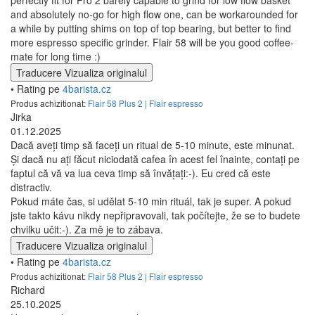
perfectly fit for Pro 2 barely capable to grind for low flow basket
and absolutely no-go for high flow one, can be workarounded for
a while by putting shims on top of top bearing, but better to find
more espresso specific grinder. Flair 58 will be you good coffee-
mate for long time :)
Traducere
Vizualiza originalul
• Rating pe
4barista.cz
Produs achizitionat:
Flair 58 Plus 2 | Flair espresso
Jirka
01.12.2025
Dacă aveți timp să faceți un ritual de 5-10 minute, este minunat.
Și dacă nu ați făcut niciodată cafea în acest fel înainte, contați pe
faptul că vă va lua ceva timp să învățați:-). Eu cred că este
distractiv.
Pokud máte čas, si udělat 5-10 min rituál, tak je super. A pokud
jste takto kávu nikdy nepřipravovali, tak počítejte, že se to budete
chvilku učit:-). Za mě je to zábava.
Traducere
Vizualiza originalul
• Rating pe
4barista.cz
Produs achizitionat:
Flair 58 Plus 2 | Flair espresso
Richard
25.10.2025