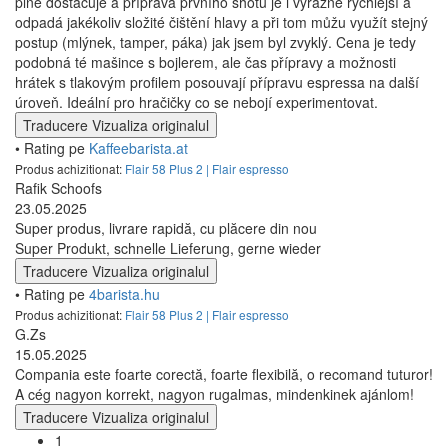
plně dostačuje a příprava prvního shotu je i výrazně rychlejší a
odpadá jakékoliv složité čištění hlavy a při tom můžu využít stejný
postup (mlýnek, tamper, páka) jak jsem byl zvyklý. Cena je tedy
podobná té mašince s bojlerem, ale čas přípravy a možnosti
hrátek s tlakovým profilem posouvají přípravu espressa na další
úroveň. Ideální pro hračičky co se nebojí experimentovat.
Traducere
Vizualiza originalul
• Rating pe
Kaffeebarista.at
Produs achizitionat:
Flair 58 Plus 2 | Flair espresso
Rafik Schoofs
23.05.2025
Super produs, livrare rapidă, cu plăcere din nou
Super Produkt, schnelle Lieferung, gerne wieder
Traducere
Vizualiza originalul
• Rating pe
4barista.hu
Produs achizitionat:
Flair 58 Plus 2 | Flair espresso
G.Zs
15.05.2025
Compania este foarte corectă, foarte flexibilă, o recomand tuturor!
A cég nagyon korrekt, nagyon rugalmas, mindenkinek ajánlom!
Traducere
Vizualiza originalul
1