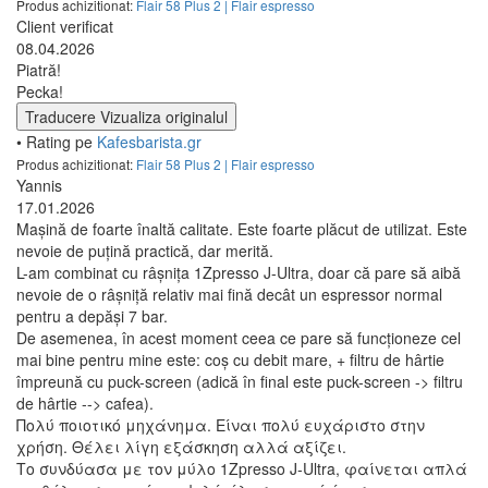
Produs achizitionat:
Flair 58 Plus 2 | Flair espresso
Client verificat
08.04.2026
Piatră!
Pecka!
Traducere
Vizualiza originalul
• Rating pe
Kafesbarista.gr
Produs achizitionat:
Flair 58 Plus 2 | Flair espresso
Yannis
17.01.2026
Mașină de foarte înaltă calitate. Este foarte plăcut de utilizat. Este
nevoie de puțină practică, dar merită.
L-am combinat cu râșnița 1Zpresso J-Ultra, doar că pare să aibă
nevoie de o râșniță relativ mai fină decât un espressor normal
pentru a depăși 7 bar.
De asemenea, în acest moment ceea ce pare să funcționeze cel
mai bine pentru mine este: coș cu debit mare, + filtru de hârtie
împreună cu puck-screen (adică în final este puck-screen -> filtru
de hârtie --> cafea).
Πολύ ποιοτικό μηχάνημα. Είναι πολύ ευχάριστο στην
χρήση. Θέλει λίγη εξάσκηση αλλά αξίζει.
Το συνδύασα με τον μύλο 1Zpresso J-Ultra, φαίνεται απλά