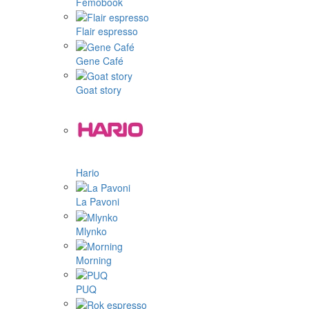
Femobook
Flair espresso
Gene Café
Goat story
Hario
La Pavoni
Mlynko
Morning
PUQ