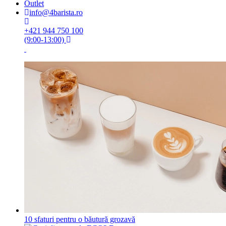
Outlet
info@4barista.ro
+421 944 750 100
(9:00-13:00)
10 sfaturi pentru o băutură grozavă