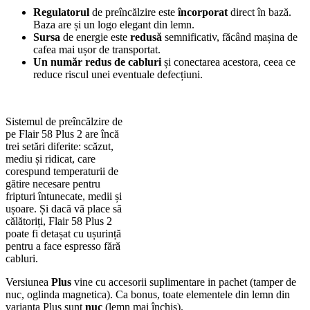
Regulatorul
de preîncălzire este
încorporat
direct în bază.
Baza are și un logo elegant din lemn.
Sursa
de energie este
redusă
semnificativ, făcând mașina de
cafea mai ușor de transportat.
Un număr redus de cabluri
și conectarea acestora, ceea ce
reduce riscul unei eventuale defecțiuni.
Sistemul de preîncălzire de
pe Flair 58 Plus 2 are încă
trei setări diferite: scăzut,
mediu și ridicat, care
corespund temperaturii de
gătire necesare pentru
fripturi întunecate, medii și
ușoare. Și dacă vă place să
călătoriți, Flair 58 Plus 2
poate fi detașat cu ușurință
pentru a face espresso fără
cabluri.
Versiunea
Plus
vine cu accesorii suplimentare in pachet (tamper de
nuc, oglinda magnetica). Ca bonus, toate elementele din lemn din
varianta Plus sunt
nuc
(lemn mai închis).