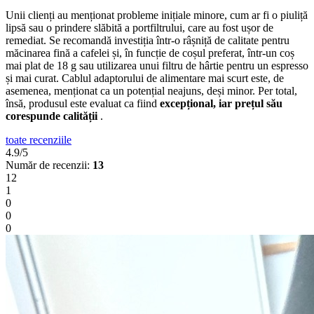
Unii clienți au menționat probleme inițiale minore, cum ar fi o piuliță
lipsă sau o prindere slăbită a portfiltrului, care au fost ușor de
remediat. Se recomandă investiția într-o râșniță de calitate pentru
măcinarea fină a cafelei și, în funcție de coșul preferat, într-un coș
mai plat de 18 g sau utilizarea unui filtru de hârtie pentru un espresso
și mai curat. Cablul adaptorului de alimentare mai scurt este, de
asemenea, menționat ca un potențial neajuns, deși minor. Per total,
însă, produsul este evaluat ca fiind
excepțional, iar prețul său
corespunde calității
.
toate recenziile
4.9/5
Număr de recenzii:
13
12
1
0
0
0