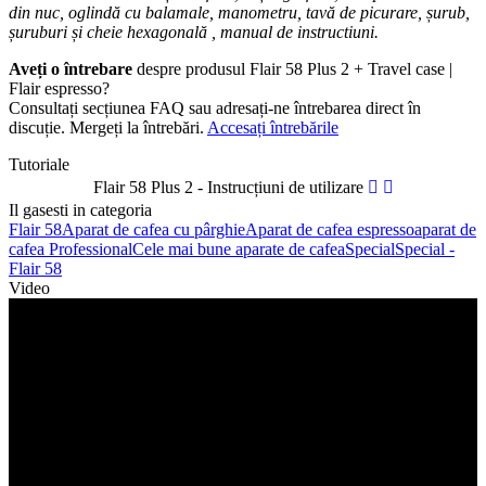
din nuc, oglindă cu balamale, manometru, tavă de picurare, șurub,
șuruburi și cheie hexagonală , manual de instructiuni.
Aveți o întrebare
despre produsul Flair 58 Plus 2 + Travel case |
Flair espresso?
Consultați secțiunea FAQ sau adresați-ne întrebarea direct în
discuție. Mergeți la întrebări.
Accesați întrebările
Tutoriale
Flair 58 Plus 2 - Instrucțiuni de utilizare
Il gasesti in categoria
Flair 58
Aparat de cafea cu pârghie
Aparat de cafea espresso
aparat de
cafea Professional
Cele mai bune aparate de cafea
Special
Special -
Flair 58
Video