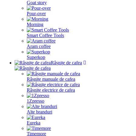
Goat story
Pour-over
Morning
Smart Coffee Tools
Aram coffee
Superkop
Râșnițe de cafea
Râșnițe manuale de cafea
Râșnițe electrice de cafea
1Zpresso
Alte branduri
Eureka
Timemore