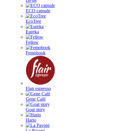
DF64
ECO capsule
EcoTree
Eureka
Fellow
Femobook
Flair espresso
Gene Café
Goat story
Hario
La Pavoni