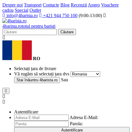
Despre noi
Transport
Contacte
Blog
Recenzii
Angro
Vouchere
cadou
Special
Outlet
info@4barista.ro
+421 944 750 100
(9:00-13:00)
4
barista
.ro
totul pentru baristi
Căutare
RO
Selectați țara de livrare
Vă rugăm să selectați țara dvs
Sau
Stai înăuntru
4barista.ro
Autentificare
Adresa E-Mail:
Parola:
Autentificare