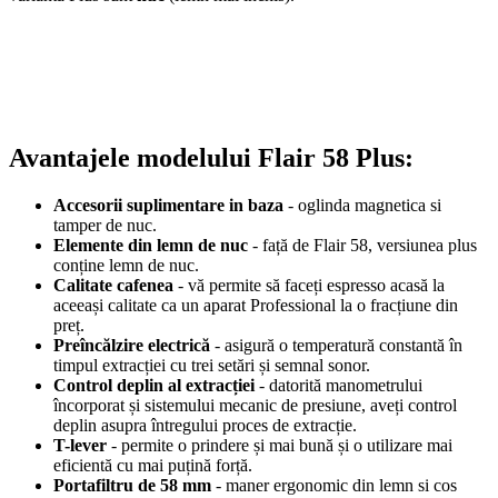
Avantajele modelului Flair 58 Plus:
Accesorii suplimentare in baza
- oglinda magnetica si
tamper de nuc.
Elemente din lemn de nuc
- față de Flair 58, versiunea plus
conține lemn de nuc.
Calitate cafenea
- vă permite să faceți espresso acasă la
aceeași calitate ca un aparat Professional la o fracțiune din
preț.
Preîncălzire electrică
- asigură o temperatură constantă în
timpul extracției cu trei setări și semnal sonor.
Control deplin al extracției
- datorită manometrului
încorporat și sistemului mecanic de presiune, aveți control
deplin asupra întregului proces de extracție.
T-lever
- permite o prindere și mai bună și o utilizare mai
eficientă cu mai puțină forță.
Portafiltru de 58 mm
- maner ergonomic din lemn si cos