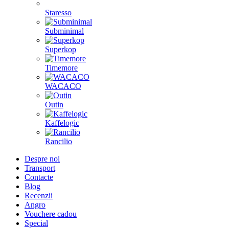
Staresso
Subminimal
Superkop
Timemore
WACACO
Outin
Kaffelogic
Rancilio
Despre noi
Transport
Contacte
Blog
Recenzii
Angro
Vouchere cadou
Special