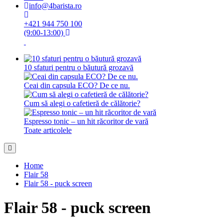
info@4barista.ro
+421 944 750 100
(9:00-13:00)
10 sfaturi pentru o băutură grozavă
Ceai din capsula ECO? De ce nu.
Cum să alegi o cafetieră de călătorie?
Espresso tonic – un hit răcoritor de vară
Toate articolele
Home
Flair 58
Flair 58 - puck screen
Flair 58 - puck screen