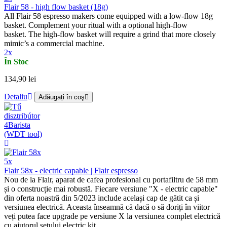
Flair 58 - high flow basket (18g)
All Flair 58 espresso makers come equipped with a low-flow 18g
basket. Complement your ritual with a optional high-flow
basket. The high-flow basket will require a grind that more closely
mimic’s a commercial machine.
2x
În Stoc
134,90 lei
Detaliu
Adăugați în coş
5x
Flair 58x - electric capable | Flair espresso
Nou de la Flair, aparat de cafea profesional cu portafiltru de 58 mm
și o construcție mai robustă. Fiecare versiune "X - electric capable"
din oferta noastră din 5/2023 include același cap de gătit ca și
versiunea electrică. Aceasta înseamnă că dacă o să doriți în viitor
veți putea face upgrade pe versiune X la versiunea complet electrică
cu ajutorul setului electric kit.