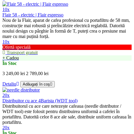
10x
Flair 58 - electric | Flair espresso
Nou de la Flair, aparat de cafea profesional cu portafiltru de 58 mm,
construcție mai robustă și preîncălzire electrică reglabilă. Datorită
noului design cu pârghie în formă de T, puteți crea o presiune mai
mare cu mai puțină forță.
10x
Ofertă specială
Transport gratuit
+ Cadou
În Stoc
3 249,00 lei
2 789,00 lei
Detaliu
Adăugați în coş
20x
Distribuitor cu ace 4Barista (WDT tool)
Distribuitorul cu ace care netezește cafeaua (needle distributor /
WDT tool) este folosit pentru distribuirea uniformă a cafelei în
portafiltru. Datorită celor 8 ace ale sale, distribuie uniform cafeaua în
portafiltru.
20x
În Stoc