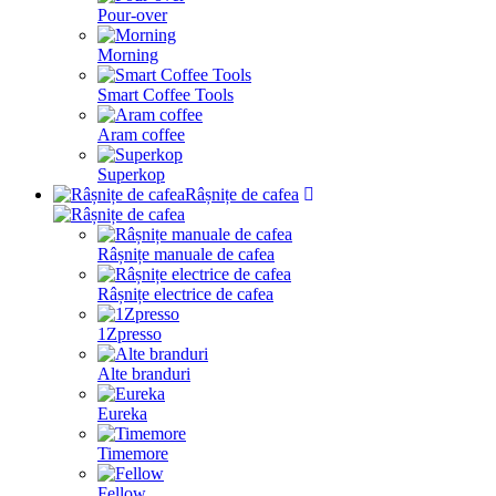
Pour-over
Morning
Smart Coffee Tools
Aram coffee
Superkop
Râșnițe de cafea
Râșnițe manuale de cafea
Râșnițe electrice de cafea
1Zpresso
Alte branduri
Eureka
Timemore
Fellow