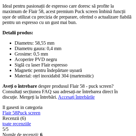
Ideal pentru pasionații de espresso care doresc să profite la
maximum de Flair 58, acest premium Puck screen îmbină funcții
ușor de utilizat cu precizia de preparare, oferind o actualizare fiabilă
pentru un espresso cu un gust mai bun.
Detalii produs:
Diametru: 58,55 mm
Diametru gaura: 0,4 mm
Grosime: 0,5 mm
Acoperire PVD negru
Siglă cu laser Flair espresso
Magnetic pentru îndepărtare ușoară
Material: oțel inoxidabil 304 (martensitic)
Aveți o întrebare
despre produsul Flair 58 - puck screen?
Consultați secțiunea FAQ sau adresați-ne întrebarea direct în
discuție. Mergeți la întrebări.
Accesați întrebările
Il gasesti in categoria
Flair 58
Puck screen
Recenzii (6)
toate recenziile
5/5
Număr de recenzii:
6