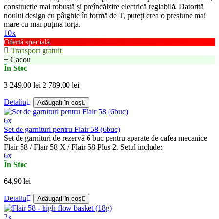
construcție mai robustă și preîncălzire electrică reglabilă. Datorită
noului design cu pârghie în formă de T, puteți crea o presiune mai
mare cu mai puțină forță.
10x
Ofertă specială
Transport gratuit
+ Cadou
În Stoc
3 249,00 lei
2 789,00 lei
Detaliu
Adăugați în coş
6x
Set de garnituri pentru Flair 58 (6buc)
Set de garnituri de rezervă 6 buc pentru aparate de cafea mecanice
Flair 58 / Flair 58 X / Flair 58 Plus 2. Setul include:
6x
În Stoc
64,90 lei
Detaliu
Adăugați în coş
2x