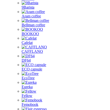
9Barista
Aram coffee
Bellman coffee
BOOKOO
Cafelat
CAFFLANO
DF64
ECO capsule
EcoTree
Eureka
Fellow
Femobook