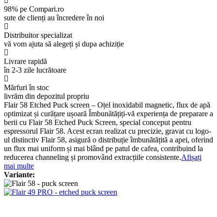
98% pe Compari.ro
sute de clienți au încredere în noi
Distribuitor specializat
vă vom ajuta să alegeți și dupa achiziție
Livrare rapidă
în 2-3 zile lucrătoare
Mărfuri în stoc
livrăm din depozitul propriu
Flair 58 Etched Puck screen – Oțel inoxidabil magnetic, flux de apă
optimizat și curățare ușoară Îmbunătățiți-vă experiența de preparare a
berii cu Flair 58 Etched Puck Screen, special conceput pentru
espressorul Flair 58. Acest ecran realizat cu precizie, gravat cu logo-
ul distinctiv Flair 58, asigură o distribuție îmbunătățită a apei, oferind
un flux mai uniform și mai blând pe patul de cafea, contribuind la
reducerea channeling și promovând extracțiile consistente.
Afișați
mai multe
Variante: