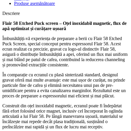
Produse asemănătoare
Descriere
Flair 58 Etched Puck screen – Oțel inoxidabil magnetic, flux de
apă optimizat și curățare ușoară
Îmbunătățiți-vă experiența de preparare a berii cu Flair 58 Etched
Puck Screen, special conceput pentru espressorul Flair 58. Acest
ecran realizat cu precizie, gravat cu logo-ul distinctiv Flair 58,
asigură o distribuție îmbunătățită a apei, oferind un flux mai uniform
și mai blând pe patul de cafea, contribuind la reducerea channeling
și promovând extracțiile consistente.
În comparație cu ecranul cu plasă sinterizată standard, designul
gravat oferă mai multe avantaje: este mai ușor de curățat, nu prinde
particule fine de cafea și elimină necesitatea unui pas de pre-
umidificare pentru a evita canalizarea marginilor. Rezultatul este un
proces de preparare a espressorului mai eficient și mai plăcut.
Construit din oțel inoxidabil magnetic, ecranul poate fi îndepărtat
fără efort folosind orice magnet, inclusiv cel încorporat în oglinda
articulată a lui Flair 58. Pe lângă manevrarea ușoară, materialul se
încălzește mai repede decât plasa tradițională, susținând o
preîncălzire mai rapidă și un flux de lucru mai receptiv.