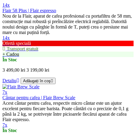
14x
Flair 58 Plus | Flair espresso
Nou de la Flair, aparat de cafea profesional cu portafiltru de 58 mm,
construcție mai robustă și preîncălzire electrică reglabilă. Datorită
noului design cu pârghie în formă de T, puteți crea o presiune mai
mare cu mai puțină forță.
14x
Ofertă specială
Transport gratuit
+ Cadou
În Stoc
3 499,00 lei
3 199,00 lei
Detaliu
Adăugați în coş
7x
Cântar pentru cafea | Flair Brew Scale
Acest cântar pentru cafea, respectiv micro cântar este un ajutor
excelent pentru fiecare barista. Poate cântări cu o precizie de 0,1 g
până la 2 kg, se potrivește între picioarele fiecărui aparat de cafea
Flair espresso.
7x
În Stoc