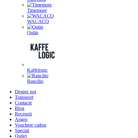
Timemore
WACACO
Outin
Kaffelogic
Rancilio
Despre noi
Transport
Contacte
Blog
Recenzii
Angro
Vouchere cadou
Special
Outlet