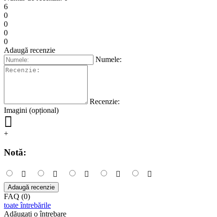
6
0
0
0
0
Adaugă recenzie
Numele:
Recenzie:
Imagini (opțional)
+
Notă:
Adaugă recenzie
FAQ (0)
toate întrebările
Adăugați o întrebare