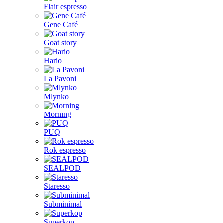
Flair espresso
Gene Café
Goat story
Hario
La Pavoni
Mlynko
Morning
PUQ
Rok espresso
SEALPOD
Staresso
Subminimal
Superkop