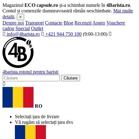
Magazinul
ECO capsule.ro
și-a schimbat numele în
4Barista.ro
.
Contul și comenzile dumneavoastră rămân neschimbate.
Mai multe
detalii
.
×
Despre noi
Transport
Contacte
Blog
Recenzii
Angro
Vouchere
cadou
Special
Outlet
info@4barista.ro
+421 944 750 100
(9:00-13:00)
4
barista
.ro
totul pentru baristi
Căutare
RO
Selectați țara de livrare
Vă rugăm să selectați țara dvs